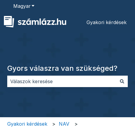
Magyar
Almenü megjelenítése fordításokhoz
Gyakori kérdések
Gyors válaszra van szükséged?
Nincs javaslat, mert üres a keresőmező.
Gyakori kérdések
NAV