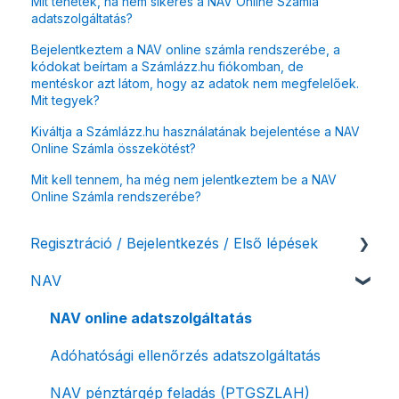
Mit tehetek, ha nem sikeres a NAV Online Számla
adatszolgáltatás?
Bejelentkeztem a NAV online számla rendszerébe, a
kódokat beírtam a Számlázz.hu fiókomban, de
mentéskor azt látom, hogy az adatok nem megfelelőek.
Mit tegyek?
Kiváltja a Számlázz.hu használatának bejelentése a NAV
Online Számla összekötést?
Mit kell tennem, ha még nem jelentkeztem be a NAV
Online Számla rendszerébe?
Regisztráció / Bejelentkezés / Első lépések
NAV
Felhasználó beállításai
Számlázási fiók kezdő beállításai, első lépések
NAV online adatszolgáltatás
Adóhatósági ellenőrzés adatszolgáltatás
NAV pénztárgép feladás (PTGSZLAH)