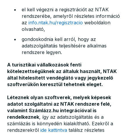
el kell végezni a regisztrációt az NTAK
rendszerébe, amelyről részletes információ
az
info.ntak.hu/regisztracio
weboldalon
olvasható,
gondoskodnia kell arról, hogy az
adatszolgáltatás teljesítésére alkalmas
rendszere legyen.
A turisztikai vállalkozások fenti
kötelezettségüknek az általuk használt, NTAK
által hitelesített vendéglátó vagy jegykezelő
szoftverükön keresztül tehetnek eleget.
Léteznek olyan szoftverek, melyek képesek
adatot szolgáltatni az NTAK rendszere felé,
valamint Számlázz.hu integrációval is
rendelkeznek
, így az adatszolgáltatás és a
számlázás is könnyedén kialakítható. Ezekről a
rendszerekről
ide kattintva
találsz részletes