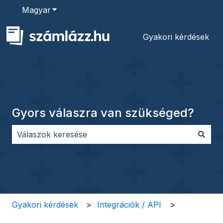
Magyar
Almenü megjelenítése fordításokhoz
Gyakori kérdések
Gyors válaszra van szükséged?
Nincs javaslat, mert üres a keresőmező.
Gyakori kérdések
Integrációk / API