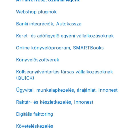
Fizetési módok
Tömeges számlagenerálás
Előlegszámla, végszámla
Webshop pluginok
Tömeges-, és csoportos műveletek
E-számla
Banki integrációk, Autokassza
Megbízott számlakibocsátás / Önszámlázás
Nyugta / e-nyugta
Keret- és adófigyelő egyéni vállalkozásoknak
Online fizetési megoldások
Devizás és idegen nyelvű számlázás
Online könyvelőprogram, SMARTBooks
Archiválás
Számla piszkozat
Könyvelőszoftverek
Postai szolgáltatás
Ismétlődő számlázás
Költségnyilvántartás társas vállalkozásoknak
(QUICK)
Évzárás #free csomagban
Ügyvitel, munkalapkezelés, árajánlat, Innonest
Számla nyomtatás / mobilnyomtatók
Raktár- és készletkezelés, Innonest
Termékek, partnerek
Digitális faktoring
Automatikus értesítések
Követeléskezelés