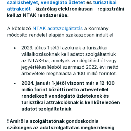
szálláshelyet
,
vendéglátó üzletet
és
turisztikai
attrakciót
– kizárólag elektronikusan – regisztrálni
kell az NTAK rendszerébe.
A kötelező
NTAK adatszolgáltatás
a Kormány
módosító rendelet alapján szakaszosan indult el
2023. július 1-jétől azoknak a turisztikai
vállalkozásoknak kell adatot szolgáltatniuk
az NTAK-ba, amelyek vendéglátásból vagy
jegyértékesítésből származó 2022. évi nettó
árbevétele meghaladta a 100 millió forintot.
2024. január 1-jétől viszont már a 12-100
millió forint közötti nettó árbevétellel
rendelkező vendéglátó üzleteknek és
turisztikai attrakcióknak is kell kötelezően
adatot szolgáltatniuk
.
❗ Amiről a szolgáltatónak gondoskodnia
szükséges az adatszolgáltatás megkezdéséig