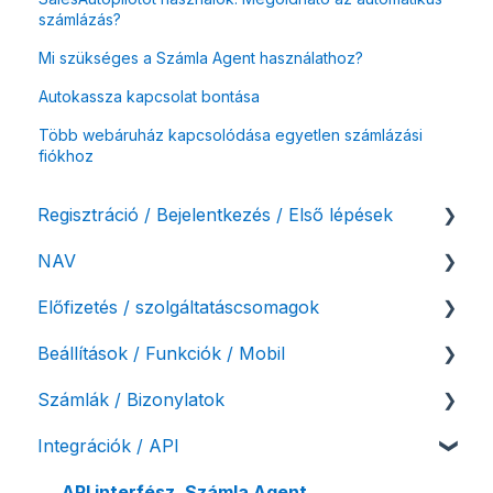
számlázás?
Mi szükséges a Számla Agent használathoz?
Autokassza kapcsolat bontása
Több webáruház kapcsolódása egyetlen számlázási
fiókhoz
Regisztráció / Bejelentkezés / Első lépések
NAV
Felhasználó beállításai
Előfizetés / szolgáltatáscsomagok
Számlázási fiók kezdő beállításai, első lépések
NAV online adatszolgáltatás
Beállítások / Funkciók / Mobil
Adóhatósági ellenőrzés adatszolgáltatás
Szolgáltatáscsomag kiválasztása
Számlák / Bizonylatok
NAV pénztárgép feladás (PTGSZLAH)
Szolgáltatáscsomag módosítása
Számlakészítés
Integrációk / API
Számlaverzum
Fiók / felhasználó törlése
Mobilapplikáció / MostSzámlázz
Sztornó-, és helyesbítő számla
Díjfizetés / díjtartozás / korlátozás
Bejövő számlák és vevői fiók
Díjbekérő, szállítólevél
API interfész, Számla Agent