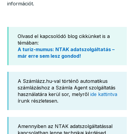
információt.
Olvasd el kapcsolódó blog cikkünket is a
témában:
A turiz-mumus: NTAK adatszolgáltatás –
már erre sem lesz gondod!
A Számlázz.hu-val történő automatikus
számlázáshoz a Számla Agent szolgáltatás
használatára kerül sor, melyről
ide kattintva
írunk részletesen.
Amennyiben az NTAK adatszolgáltatással
kapcsolatban lenne technikai kérdésed