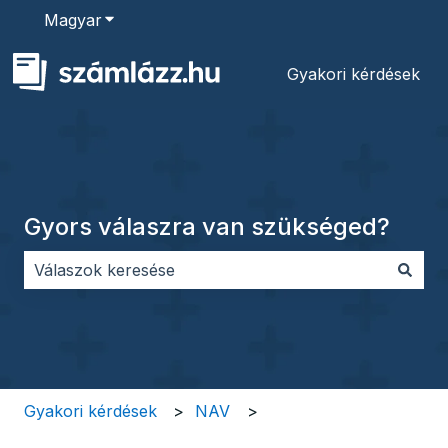
Magyar
Almenü megjelenítése fordításokhoz
Gyakori kérdések
Gyors válaszra van szükséged?
Nincs javaslat, mert üres a keresőmező.
Gyakori kérdések
NAV