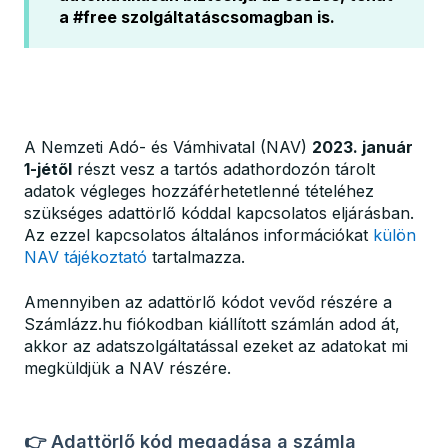
a #free szolgáltatáscsomagban is.
A Nemzeti Adó- és Vámhivatal (NAV)
2023. január
1-jétől
részt vesz a tartós adathordozón tárolt
adatok végleges hozzáférhetetlenné tételéhez
szükséges adattörlő kóddal kapcsolatos eljárásban.
Az ezzel kapcsolatos általános információkat
külön
NAV tájékoztató
tartalmazza.
Amennyiben az adattörlő kódot vevőd részére a
Számlázz.hu fiókodban kiállított számlán adod át,
akkor az adatszolgáltatással ezeket az adatokat mi
megküldjük a NAV részére.
👉 Adattörlő kód megadása a számla