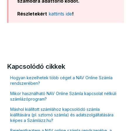
számodra adattörlő kódot.
Részletekért
kattints ide
!
Kapcsolódó cikkek
Hogyan kezelhetek több céget a NAV Online Számla
rendszerében?
Mikor használható NAV Online Számla kapcsolat nélküli
számlázóprogram?
Máshol kiállított számlához kapcsolódó számla
kiállítására (pl. sztornó számla) és adatszolgáltatására
képes a Számlázz.hu?
Bejelentkeztem a NAV online számla rendszerébe, a