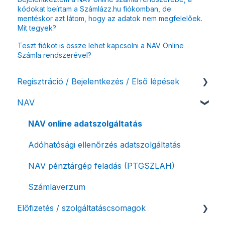
kódokat beírtam a Számlázz.hu fiókomban, de
mentéskor azt látom, hogy az adatok nem megfelelőek.
Mit tegyek?
Teszt fiókot is össze lehet kapcsolni a NAV Online
Számla rendszerével?
Regisztráció / Bejelentkezés / Első lépések
NAV
Felhasználó beállításai
Számlázási fiók kezdő beállításai, első lépések
NAV online adatszolgáltatás
Adóhatósági ellenőrzés adatszolgáltatás
NAV pénztárgép feladás (PTGSZLAH)
Számlaverzum
Előfizetés / szolgáltatáscsomagok