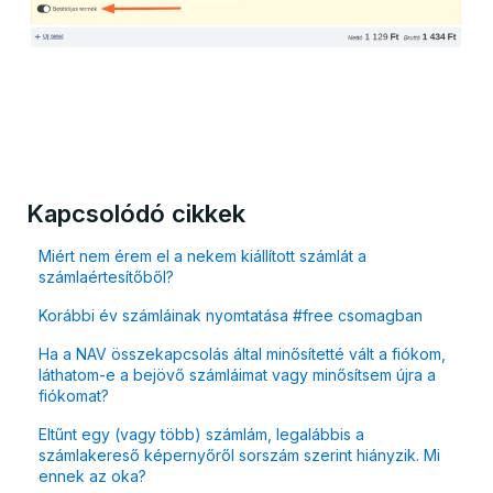
Kapcsolódó cikkek
Miért nem érem el a nekem kiállított számlát a
számlaértesítőből?
Korábbi év számláinak nyomtatása #free csomagban
Ha a NAV összekapcsolás által minősítetté vált a fiókom,
láthatom-e a bejövő számláimat vagy minősítsem újra a
fiókomat?
Eltűnt egy (vagy több) számlám, legalábbis a
számlakereső képernyőről sorszám szerint hiányzik. Mi
ennek az oka?