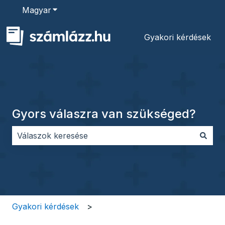
Magyar
Almenü megjelenítése fordításokhoz
Gyakori kérdések
Gyors válaszra van szükséged?
Nincs javaslat, mert üres a keresőmező.
Gyakori kérdések