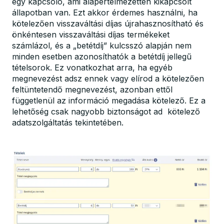
egy kapcsoló, ami alapértelmezetten kikapcsolt
állapotban van. Ezt akkor érdemes használni, ha
kötelezően visszaváltási díjas újrahasznosítható és
önkéntesen visszaváltási díjas termékeket
számlázol, és a „betétdíj” kulcsszó alapján nem
minden esetben azonosíthatók a betétdíj jellegű
tételsorok. Ez vonatkozhat arra, ha egyéb
megnevezést adsz ennek vagy elírod a kötelezően
feltüntetendő megnevezést, azonban ettől
függetlenül az információ megadása kötelező. Ez a
lehetőség csak nagyobb biztonságot ad kötelező
adatszolgáltatás tekintetében.