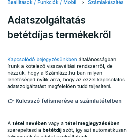
Beállítások / Funkciók / Mobil
Számlakészítés
Adatszolgáltatás
betétdíjas termékekről
Kapcsolódó bejegyzésünkben
általánosságban
írunk a kötelező visszaváltási rendszerről, de
nézzük, hogy a Számlázz.hu-ban milyen
lehetőséged nyílik arra, hogy az ezzel kapcsolatos
adatszolgáltatást megfelelően tudd teljesíteni.
👉 Kulcsszó felismerése a számlatételben
A
tétel nevében
vagy a
tétel megjegyzésében
szerepeltesd a
betétdíj
szót, így azt automatikusan
felismerjük és adatot szolgáltatunk.