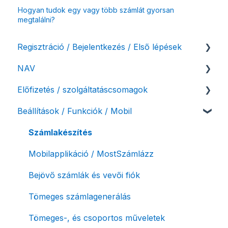
Hogyan tudok egy vagy több számlát gyorsan
megtalálni?
Regisztráció / Bejelentkezés / Első lépések
NAV
Felhasználó beállításai
Előfizetés / szolgáltatáscsomagok
Számlázási fiók kezdő beállításai, első lépések
NAV online adatszolgáltatás
Beállítások / Funkciók / Mobil
Adóhatósági ellenőrzés adatszolgáltatás
Szolgáltatáscsomag kiválasztása
NAV pénztárgép feladás (PTGSZLAH)
Szolgáltatáscsomag módosítása
Számlakészítés
Számlaverzum
Fiók / felhasználó törlése
Mobilapplikáció / MostSzámlázz
Díjfizetés / díjtartozás / korlátozás
Bejövő számlák és vevői fiók
Fizetési módok
Tömeges számlagenerálás
Tömeges-, és csoportos műveletek