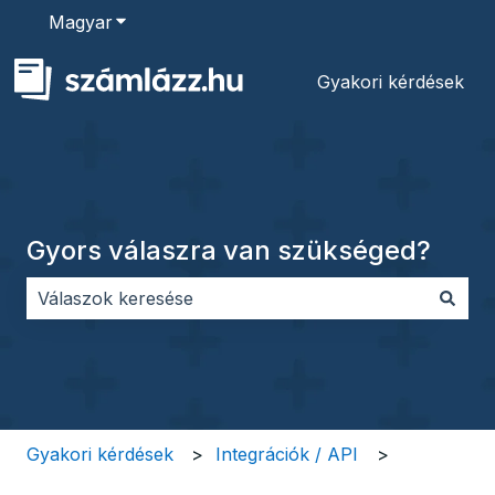
Magyar
Almenü megjelenítése fordításokhoz
Gyakori kérdések
Gyors válaszra van szükséged?
Nincs javaslat, mert üres a keresőmező.
Gyakori kérdések
Integrációk / API