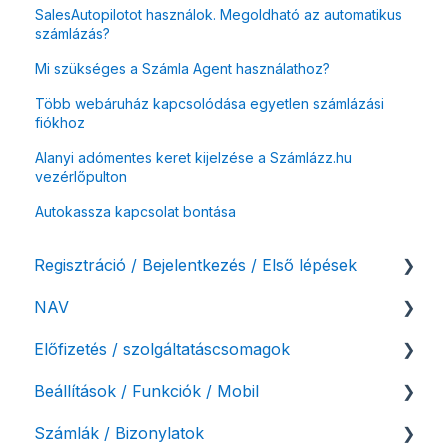
SalesAutopilotot használok. Megoldható az automatikus
számlázás?
Mi szükséges a Számla Agent használathoz?
Több webáruház kapcsolódása egyetlen számlázási
fiókhoz
Alanyi adómentes keret kijelzése a Számlázz.hu
vezérlőpulton
Autokassza kapcsolat bontása
Regisztráció / Bejelentkezés / Első lépések
NAV
Felhasználó beállításai
Előfizetés / szolgáltatáscsomagok
Számlázási fiók kezdő beállításai, első lépések
NAV online adatszolgáltatás
Beállítások / Funkciók / Mobil
Adóhatósági ellenőrzés adatszolgáltatás
Szolgáltatáscsomag kiválasztása
Számlák / Bizonylatok
NAV pénztárgép feladás (PTGSZLAH)
Szolgáltatáscsomag módosítása
Számlakészítés