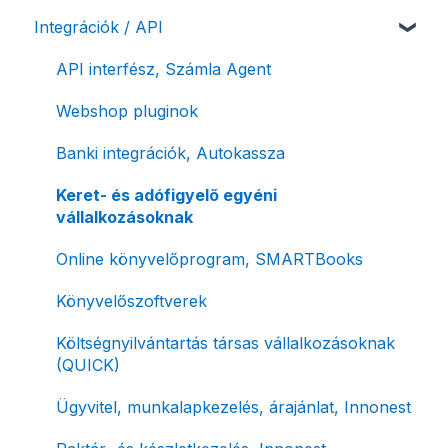
Integrációk / API
Számlaverzum
Fiók / felhasználó törlése
Mobilapplikáció / MostSzámlázz
Sztornó-, és helyesbítő számla
Díjfizetés / díjtartozás / korlátozás
Bejövő számlák és vevői fiók
Díjbekérő, szállítólevél
API interfész, Számla Agent
Fizetési módok
Tömeges számlagenerálás
Előlegszámla, végszámla
Webshop pluginok
Tömeges-, és csoportos műveletek
E-számla
Banki integrációk, Autokassza
Megbízott számlakibocsátás / Önszámlázás
Nyugta / e-nyugta
Keret- és adófigyelő egyéni
vállalkozásoknak
Online fizetési megoldások
Devizás és idegen nyelvű számlázás
Online könyvelőprogram, SMARTBooks
Archiválás
Számla piszkozat
Könyvelőszoftverek
Postai szolgáltatás
Ismétlődő számlázás
Költségnyilvántartás társas vállalkozásoknak
Évzárás #free csomagban
(QUICK)
Számla nyomtatás / mobilnyomtatók
Ügyvitel, munkalapkezelés, árajánlat, Innonest
Termékek, partnerek