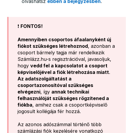
olvashatsz
ebben a bejegyzésben
.
❗
FONTOS!
Amennyiben csoportos áfaalanyként új
fiókot szükséges létrehoznod
, azonban a
csoport bármely tagja már rendelkezik
Számlázz.hu-s regisztrációval, javasoljuk,
hogy
vedd fel a kapcsolatot a csoport
képviselőjével a fiók létrehozása miatt
.
Az adatszolgáltatást a
csoportazonosítóval szükséges
elvégezni
, így
annak technikai
felhasználóját szükséges rögzítened a
fiókba
, amihez csak a csoportképviselő
jogosult kollégája fér hozzá.
Az azonos adószámmal történő több
számlázási fiók kezelésére vonatkozó