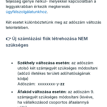
teljesség igénye nélkül- melyekkel kapcsolatban a
leggyakrabban érkezik megkeresés
ügyfélszolgálatunkhoz
.
Két esetet különböztetünk meg az adószám változás
tekintetében.
👉 Új számlázási fiók létrehozása NEM
szükséges
Székhely változása esetén:
az adószám
utolsó két számjegyét szükséges módosítani
(adózó illetékes területi adóhatóságának
kódja)
Adószám: xxxxxxxx-y-
zz
Áfakód változása esetén:
az adószám 9.
számjegyét szükséges módosítani (kivéve,
ha vállalkozásod csoportos áfaalannyá