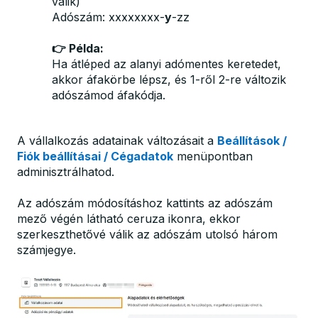
válik)
Adószám: xxxxxxxx-
y
-zz
👉 Példa:
Ha átléped az alanyi adómentes keretedet,
akkor áfakörbe lépsz, és 1-ről 2-re változik
adószámod áfakódja.
A vállalkozás adatainak változásait a
Beállítások /
Fiók beállításai / Cégadatok
menüpontban
adminisztrálhatod.
Az adószám módosításhoz kattints az adószám
mező végén látható ceruza ikonra, ekkor
szerkeszthetővé válik az adószám utolsó három
számjegye.