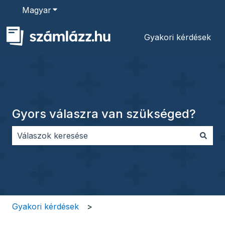
Magyar
Almenü megjelenítése fordításokhoz
Gyakori kérdések
Gyors válaszra van szükséged?
Nincs javaslat, mert üres a keresőmező.
Gyakori kérdések