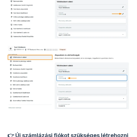
👉 Új számlázási fiókot szükséges létrehozni