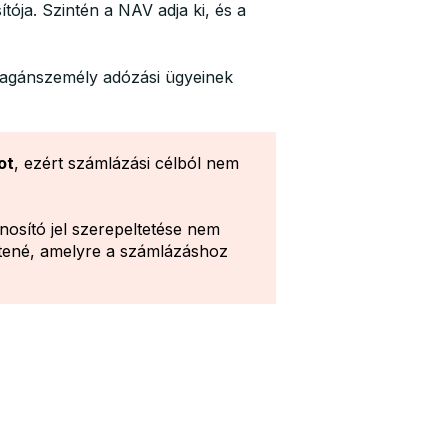
ja. Szintén a NAV adja ki, és a
 magánszemély adózási ügyeinek
ot
, ezért számlázási célból nem
osító jel szerepeltetése nem
ntené, amelyre a számlázáshoz