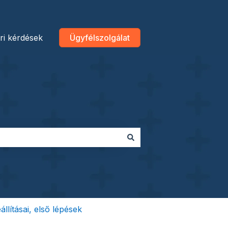
ri kérdések
Ügyfélszolgálat
llításai, első lépések