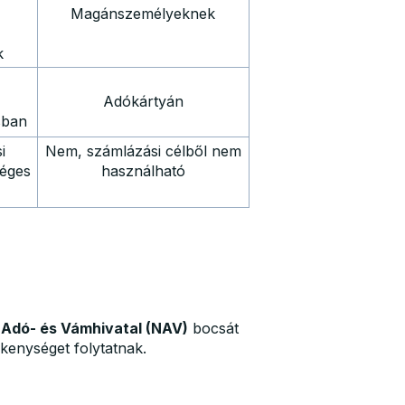
Magánszemélyeknek
k
y
Adókártyán
sban
i
Nem, számlázási célből nem
séges
használható
Adó- és Vámhivatal (NAV)
bocsát
kenységet folytatnak.