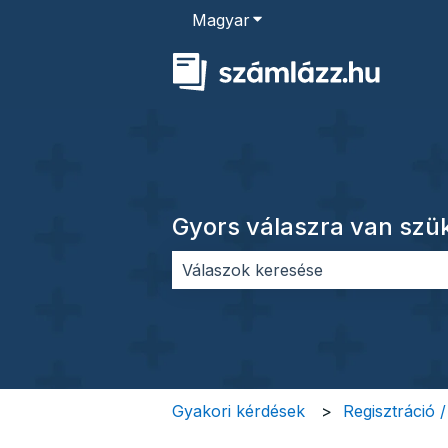
Magyar
Almenü megjelenítése for
Gyors válaszra van sz
Nincs javaslat, mert üres a keres
Gyakori kérdések
Regisztráció 