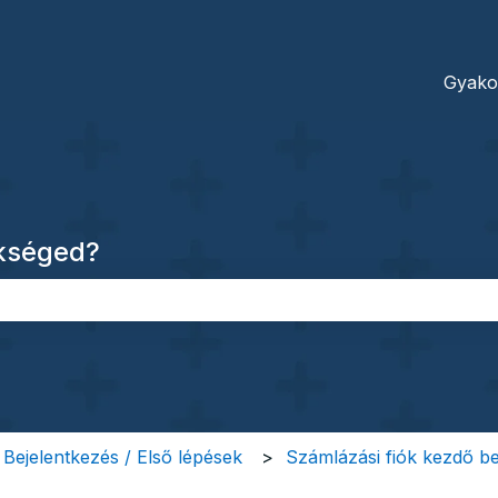
dításokhoz
Gyako
ükséged?
őmező.
/ Bejelentkezés / Első lépések
Számlázási fiók kezdő beá