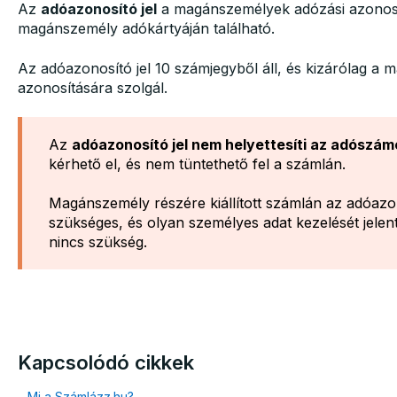
Az
adóazonosító jel
a magánszemélyek adózási azonosító
magánszemély adókártyáján található.
Az adóazonosító jel 10 számjegyből áll, és kizárólag a
azonosítására szolgál.
Az
adóazonosító jel nem helyettesíti az adószám
kérhető el, és nem tüntethető fel a számlán.
Magánszemély részére kiállított számlán az adóazon
szükséges, és olyan személyes adat kezelését jele
nincs szükség.
Kapcsolódó cikkek
Mi a Számlázz.hu?