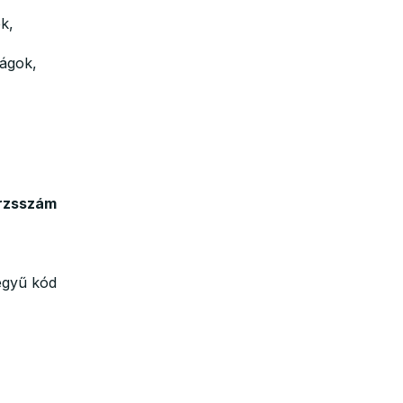
k,
ágok,
rzsszám
egyű kód