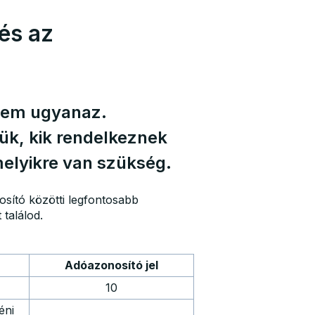
és az
 nem ugyanaz.
ük, kik rendelkeznek
melyikre van szükség.
osító közötti legfontosabb
 találod.
Adóazonosító jel
10
éni