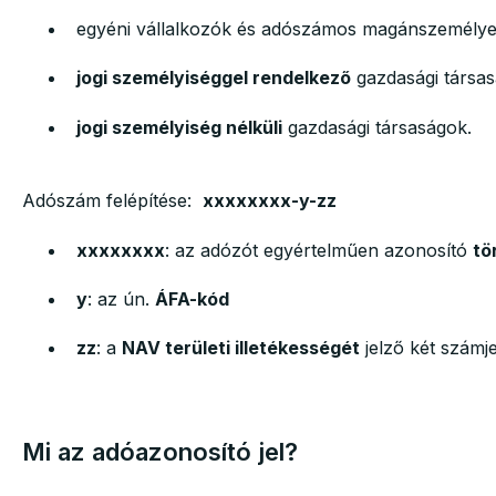
egyéni vállalkozók és adószámos magánszemélye
jogi személyiséggel rendelkező
gazdasági társas
jogi személyiség nélküli
gazdasági társaságok.
Adószám felépítése:
xxxxxxxx-y-zz
xxxxxxxx
: az adózót egyértelműen azonosító
tö
y
: az ún.
ÁFA-kód
zz
: a
NAV területi illetékességét
jelző két számj
Mi az adóazonosító jel?