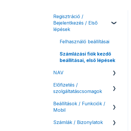
Regisztráció /
Bejelentkezés / Első
lépések
Felhasználó beállításai
Számlázási fiók kezdő
beállításai, első lépések
NAV
Előfizetés /
NAV online
szolgáltatáscsomagok
adatszolgáltatás
Beállítások / Funkciók /
Adóhatósági ellenőrzés
Szolgáltatáscsomag
Mobil
adatszolgáltatás
kiválasztása
Számlák / Bizonylatok
NAV pénztárgép feladás
Szolgáltatáscsomag
Számlakészítés
(PTGSZLAH)
módosítása