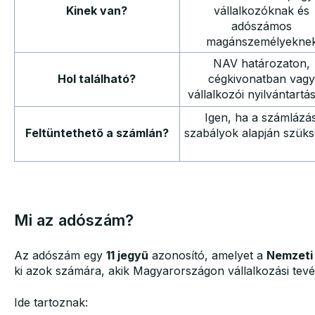
Kinek van?
vállalkozóknak és
adószámos
magánszemélyekne
NAV határozaton,
Hol található?
cégkivonatban vag
vállalkozói nyilvántartá
Igen, ha a számlázás
Feltüntethető a számlán?
szabályok alapján szük
Mi az adószám?
Az adószám egy
11 jegyű
azonosító, amelyet a
Nemzeti 
ki azok számára, akik Magyarországon vállalkozási tevé
Ide tartoznak: