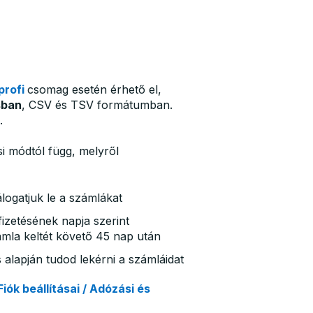
profi
csomag esetén érhető el,
sban
, CSV és TSV formátumban.
.
si módtól függ, melyről
álogatjuk le a számlákat
ifizetésének napja szerint
ámla keltét követő 45 nap után
s alapján tudod lekérni a számláidat
Fiók beállításai / Adózási és