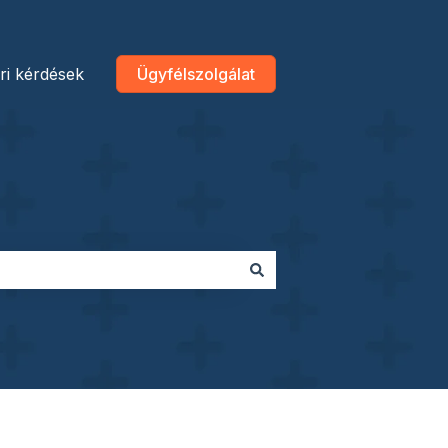
ri kérdések
Ügyfélszolgálat