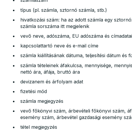
számlaszám
típus (pl. számla, sztornó számla, stb.)
hivatkozási szám: ha az adott számla egy sztornó
számla sorszáma itt megjelenik
vevő neve, adószáma, EU adószáma és címadatai
kapcsolattartó neve és e-mail címe
számla kiállításának dátuma, teljesítési dátum és fi
számla tételeinek áfakulcsa, mennyisége, mennyis
nettó ára, áfája, bruttó ára
devizanem és árfolyam adat
fizetési mód
számla megjegyzés
vevő főkönyvi szám, árbevételi főkönyvi szám, á
esemény szám, árbevétel gazdasági esemény szá
tétel megjegyzés