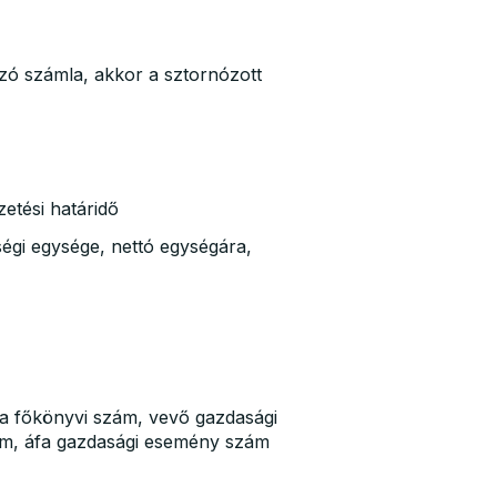
zó számla, akkor a sztornózott
zetési határidő
égi egysége, nettó egységára,
fa főkönyvi szám, vevő gazdasági
m, áfa gazdasági esemény szám