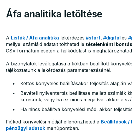
Áfa analitika letöltése
A
Listák / Áfa analitika
lekérdezés
#start
,
#digital
és
#
mellyel számláid adatait töltheted le
tételenkénti bontá
CSV formátum esetén a fájlkódolást is meghatározhatod
A bizonylatok leválogatása a fiókban beállított könyvelé
tájékoztatunk a lekérdezés paraméterezésénél.
Kettős könyvelés beállításakor teljesítés alapján v
Bevételi nyilvántartás beállítása mellett számlák k
keresünk, vagy ha ez nincs megadva, akkor a sz
Ha nincs beállítva könyvelési mód, akkor teljesíté
Fiókod könyvelési módját ellenőrizheted a
Beállítások / 
pénzügyi adatok
menüpontban.