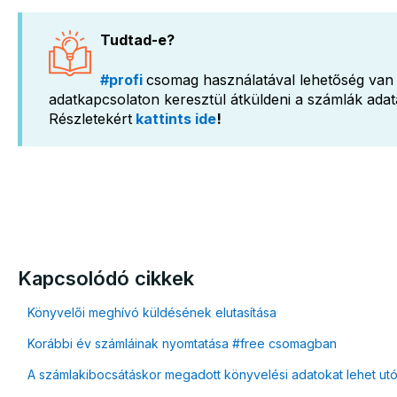
Tudtad-e?
#profi
csomag használatával lehetőség van 
adatkapcsolaton keresztül átküldeni a számlák adat
Részletekért
kattints ide
!
Kapcsolódó cikkek
Könyvelői meghívó küldésének elutasítása
Korábbi év számláinak nyomtatása #free csomagban
A számlakibocsátáskor megadott könyvelési adatokat lehet ut