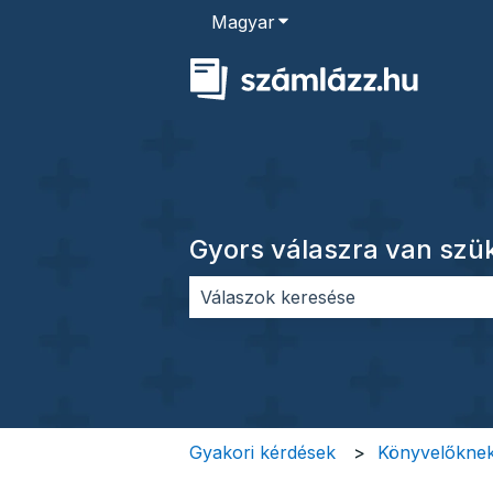
Magyar
Almenü megjelenítése for
Gyors válaszra van sz
Nincs javaslat, mert üres a keres
Gyakori kérdések
Könyvelőkne