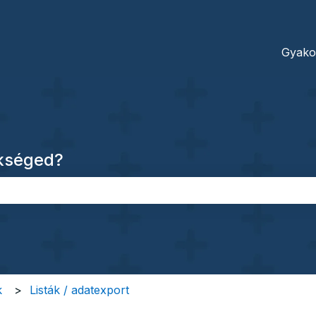
dításokhoz
Gyako
ükséged?
őmező.
k
Listák / adatexport