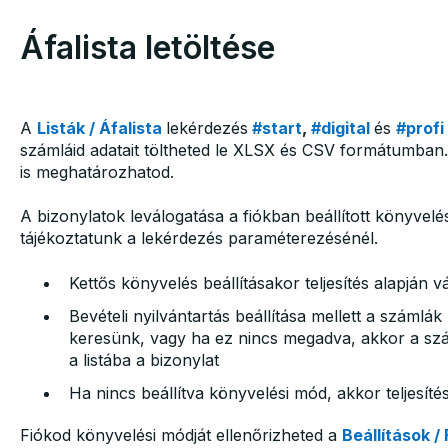
Áfalista letöltése
A
Listák / Áfalista
lekérdezés
#start
,
#digital
és
#profi
számláid adatait töltheted le XLSX és CSV formátumban.
is meghatározhatod.
A bizonylatok leválogatása a fiókban beállított könyvelé
tájékoztatunk a lekérdezés paraméterezésénél.
Kettős könyvelés beállításakor teljesítés alapján v
Bevételi nyilvántartás beállítása mellett a számlák
keresünk, vagy ha ez nincs megadva, akkor a sz
a listába a bizonylat
Ha nincs beállítva könyvelési mód, akkor teljesíté
Fiókod könyvelési módját ellenőrizheted a
Beállítások / 