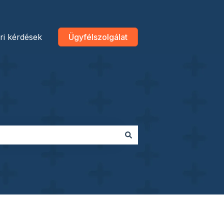
ri kérdések
Ügyfélszolgálat