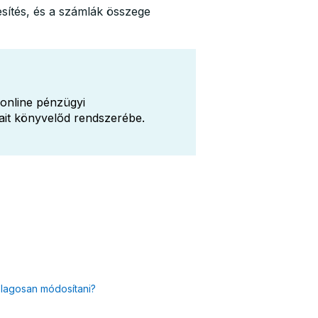
esítés, és a számlák összege
online pénzügyi
ait könyvelőd rendszerébe.
ólagosan módosítani?