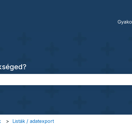
dításokhoz
Gyako
ükséged?
őmező.
k
Listák / adatexport