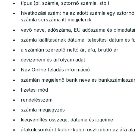
típus (pl. számla, sztornó számla, stb.)
hivatkozási szám: ha az adott számla egy sztornó
számla sorszáma itt megjelenik
vevő neve, adószáma, EU adószáma és címadatai 
számla kiállításának dátuma, teljesítési dátum és fi
a számlán szereplő nettó ár, áfa, bruttó ár
devizanem és árfolyam adat
Nav Online feladás információ
számlán megjelenő bank neve és bankszámlasz
fizetési mód
rendelésszám
számla megjegyzés
kiegyenlítés összege, dátuma és jogcíme
áfakulcsonként külön-külön oszlopban az áfa ala