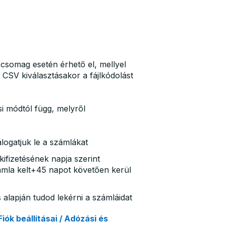
csomag esetén érhető el, mellyel
 CSV kiválasztásakor a fájlkódolást
si módtól függ, melyről
álogatjuk le a számlákat
 kifizetésének napja szerint
ámla kelt+45 napot követően kerül
s alapján tudod lekérni a számláidat
Fiók beállításai / Adózási és