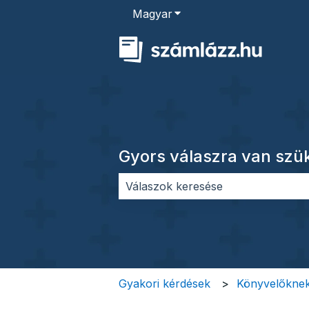
Magyar
Almenü megjelenítése for
Gyors válaszra van sz
Nincs javaslat, mert üres a keres
Gyakori kérdések
Könyvelőkne