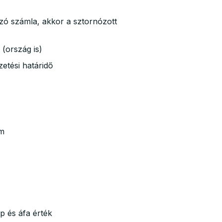
zó számla, akkor a sztornózott
(ország is)
zetési határidő
ám
p és áfa érték