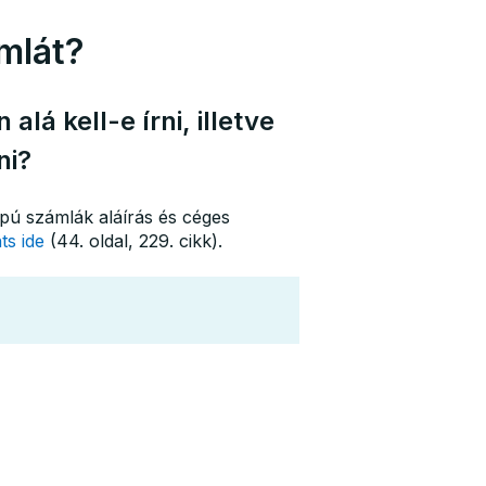
ámlát?
lá kell-e írni, illetve
ni?
pú számlák aláírás és céges
nts ide
(44. oldal, 229. cikk).