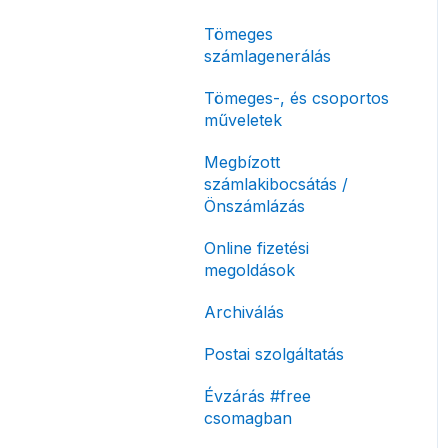
korlátozás
Tömeges
Fizetési módok
számlagenerálás
Tömeges-, és csoportos
műveletek
Megbízott
számlakibocsátás /
Önszámlázás
Online fizetési
megoldások
Archiválás
Postai szolgáltatás
Évzárás #free
csomagban