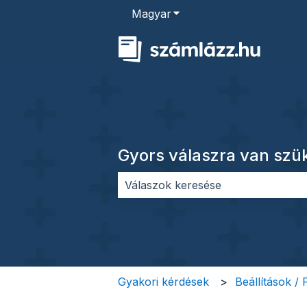
Magyar
Almenü megjelenítése for
Gyors válaszra van sz
Nincs javaslat, mert üres a keres
Gyakori kérdések
Beállítások /