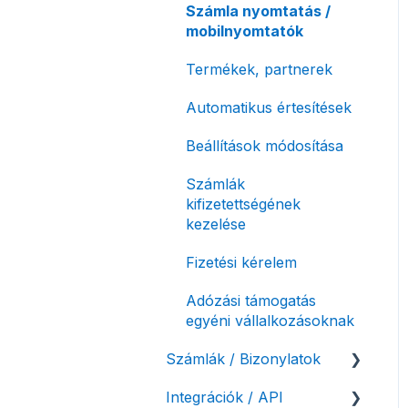
Számla nyomtatás /
mobilnyomtatók
Termékek, partnerek
Automatikus értesítések
Beállítások módosítása
Számlák
kifizetettségének
kezelése
Fizetési kérelem
Adózási támogatás
egyéni vállalkozásoknak
Számlák / Bizonylatok
Integrációk / API
Sztornó-, és helyesbítő