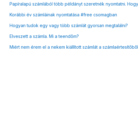
Papíralapú számlából több példányt szeretnék nyomtatni. Hog
Korábbi év számláinak nyomtatása #free csomagban
Hogyan tudok egy vagy több számlát gyorsan megtalálni?
Elveszett a számla. Mi a teendőm?
Miért nem érem el a nekem kiállított számlát a számlaértesítőbő