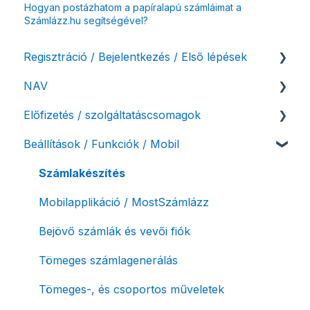
Hogyan postázhatom a papíralapú számláimat a
Számlázz.hu segítségével?
Regisztráció / Bejelentkezés / Első lépések
NAV
Felhasználó beállításai
Előfizetés / szolgáltatáscsomagok
Számlázási fiók kezdő beállításai, első lépések
NAV online adatszolgáltatás
Beállítások / Funkciók / Mobil
Adóhatósági ellenőrzés adatszolgáltatás
Szolgáltatáscsomag kiválasztása
NAV pénztárgép feladás (PTGSZLAH)
Szolgáltatáscsomag módosítása
Számlakészítés
Számlaverzum
Fiók / felhasználó törlése
Mobilapplikáció / MostSzámlázz
Díjfizetés / díjtartozás / korlátozás
Bejövő számlák és vevői fiók
Fizetési módok
Tömeges számlagenerálás
Tömeges-, és csoportos műveletek