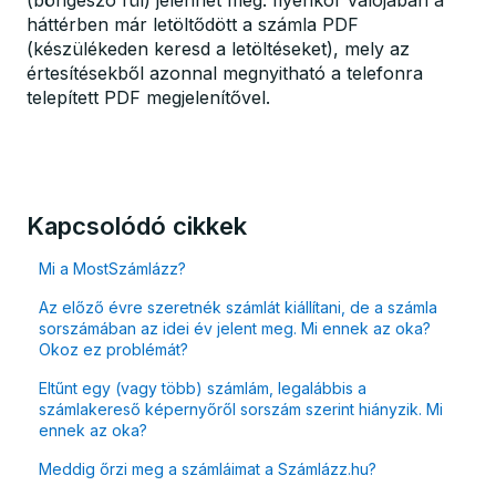
(böngésző fül) jelenhet meg. Ilyenkor valójában a
háttérben már letöltődött a számla PDF
(készülékeden keresd a letöltéseket), mely az
értesítésekből azonnal megnyitható a telefonra
telepített PDF megjelenítővel.
Kapcsolódó cikkek
Mi a MostSzámlázz?
Az előző évre szeretnék számlát kiállítani, de a számla
sorszámában az idei év jelent meg. Mi ennek az oka?
Okoz ez problémát?
Eltűnt egy (vagy több) számlám, legalábbis a
számlakereső képernyőről sorszám szerint hiányzik. Mi
ennek az oka?
Meddig őrzi meg a számláimat a Számlázz.hu?