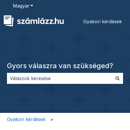
Magyar
Almenü megjelenítése fordításokhoz
Gyakori kérdések
Gyors válaszra van szükséged?
Nincs javaslat, mert üres a keresőmező.
Gyakori kérdések