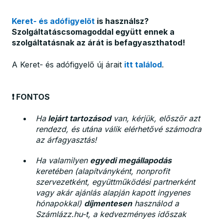
Keret- és adófigyelőt
is használsz?
Szolgáltatáscsomagoddal együtt ennek a
szolgáltatásnak az árát is befagyaszthatod!
A Keret- és adófigyelő új árait
itt találod
.
❗ FONTOS
Ha
lejárt tartozásod
van, kérjük, először azt
rendezd, és utána válik elérhetővé számodra
az árfagyasztás!
Ha valamilyen
egyedi megállapodás
keretében (alapítványként, nonprofit
szervezetként, együttműködési partnerként
vagy akár ajánlás alapján kapott ingyenes
hónapokkal)
díjmentesen
használod a
Számlázz.hu-t, a kedvezményes időszak