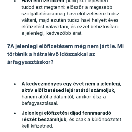
Havi előfizetőként
pedig két lépésben
tudod ezt megtenni: először a magasabb
szolgáltatáscsomag havi előfizetésére tudsz
váltani, majd ezután tudsz havi helyett éves
előfizetést választani, és ezzel bebiztosítani
a jelenlegi, kedvezőbb árat.
❓A jelenlegi előfizetésem még nem járt le. Mi
történik a hátralévő időszakkal az
árfagyasztáskor?
A kedvezményes egy évet nem a jelenlegi,
aktív előfizetésed lejáratától számoljuk
,
hanem attól a dátumtól, amikor élsz a
befagyasztással.
Jelenlegi előfizetési díjad fennmaradó
részét beszámítjuk
, és csak a különbözetet
kell kifizetned.