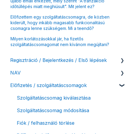
újabb email érkezett, mely szerint "A tranzakció
időtúllépés miatt meghiúsult". Mit jelent ez?
Előfizettem egy szolgáltatáscsomagra, de közben
kiderült, hogy inkább magasabb funkcionalitású
csomagra lenne szükségem. Mi a teendő?
Milyen korlátozásokkal jár, ha fizetős
szolgáltatáscsomagomat nem kívánom megújítani?
Regisztráció / Bejelentkezés / Első lépések
NAV
Felhasználó beállításai
Előfizetés / szolgáltatáscsomagok
Számlázási fiók kezdő beállításai, első lépések
NAV online adatszolgáltatás
Adóhatósági ellenőrzés adatszolgáltatás
Szolgáltatáscsomag kiválasztása
NAV pénztárgép feladás (PTGSZLAH)
Szolgáltatáscsomag módosítása
Számlaverzum
Fiók / felhasználó törlése