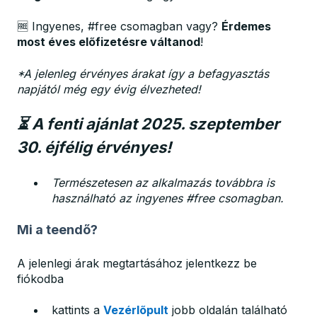
🆓 Ingyenes, #free csomagban vagy?
Érdemes
most éves előfizetésre váltanod
!
*A jelenleg érvényes árakat így a befagyasztás
napjától még egy évig élvezheted!
⏳ A fenti ajánlat 2025. szeptember
30. éjfélig érvényes!
Természetesen az alkalmazás továbbra is
használható az ingyenes #free csomagban.
Mi a teendő?
A jelenlegi árak megtartásához jelentkezz be
fiókodba
kattints a
Vezérlőpult
jobb oldalán található