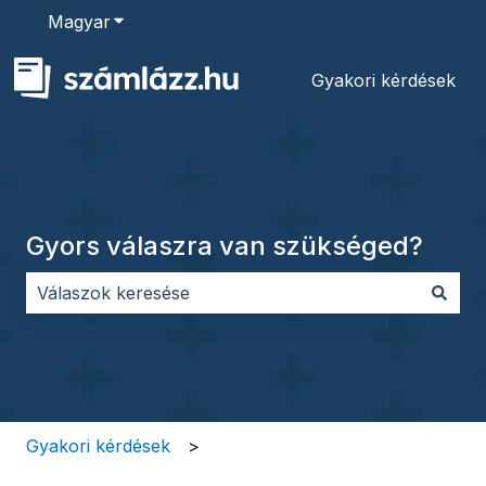
Magyar
Almenü megjelenítése fordításokhoz
Gyakori kérdések
Gyors válaszra van szükséged?
Nincs javaslat, mert üres a keresőmező.
Gyakori kérdések