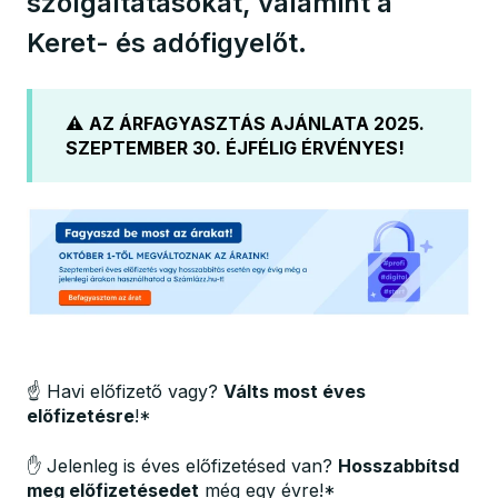
szolgáltatásokat, valamint a
Keret- és adófigyelőt.
⚠️
AZ ÁRFAGYASZTÁS AJÁNLATA 2025.
SZEPTEMBER 30. ÉJFÉLIG ÉRVÉNYES!
☝️ Havi előfizető vagy?
Válts most éves
előfizetésre
!*
✋ Jelenleg is éves előfizetésed van?
Hosszabbítsd
meg előfizetésedet
még egy évre!*