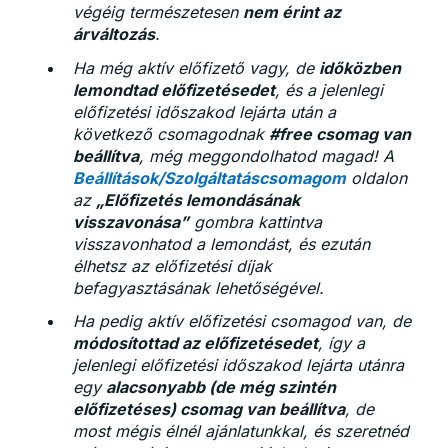
végéig természetesen
nem érint az
árváltozás
.
Ha még aktív előfizető vagy, de
időközben
lemondtad előfizetésedet
, és a jelenlegi
előfizetési időszakod lejárta után a
következő csomagodnak
#free csomag van
beállítva
, még meggondolhatod magad! A
Beállítások/Szolgáltatáscsomagom
oldalon
az
„Előfizetés lemondásának
visszavonása”
gombra kattintva
visszavonhatod a lemondást, és ezután
élhetsz az előfizetési díjak
befagyasztásának lehetőségével.
Ha pedig aktív előfizetési csomagod van, de
módosítottad az előfizetésedet
, így a
jelenlegi előfizetési időszakod lejárta utánra
egy
alacsonyabb (de még szintén
előfizetéses) csomag van beállítva
, de
most mégis élnél ajánlatunkkal, és szeretnéd