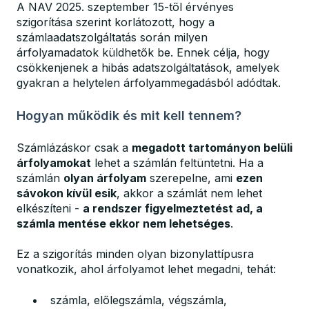
A NAV 2025. szeptember 15-től érvényes
szigorítása szerint korlátozott, hogy a
számlaadatszolgáltatás során milyen
árfolyamadatok küldhetők be. Ennek célja, hogy
csökkenjenek a hibás adatszolgáltatások, amelyek
gyakran a helytelen árfolyammegadásból adódtak.
Hogyan működik és mit kell tennem?
Számlázáskor csak a
megadott tartományon belüli
árfolyamokat
lehet a számlán feltüntetni. Ha a
számlán
olyan árfolyam
szerepelne, ami
ezen
sávokon kívül esik
, akkor a számlát nem lehet
elkészíteni -
a rendszer figyelmeztetést ad, a
számla mentése ekkor nem lehetséges
.
Ez a szigorítás minden olyan bizonylattípusra
vonatkozik, ahol árfolyamot lehet megadni, tehát:
számla, előlegszámla, végszámla,