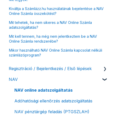
Kiváltja a Számlázz.hu használatának bejelentése a NAV
Online Számla összekötést?
Mit tehetek, ha nem sikeres a NAV Online Számla
adatszolgáltatás?
Mit kell tennem, ha még nem jelentkeztem be a NAV
Online Számla rendszerébe?
Mikor használható NAV Online Számla kapcsolat nélküli
számlázóprogram?
Regisztráció / Bejelentkezés / Első lépések
NAV
Felhasználó beállításai
Számlázási fiók kezdő beállításai, első lépések
NAV online adatszolgáltatás
Adóhatósági ellenőrzés adatszolgáltatás
NAV pénztárgép feladás (PTGSZLAH)