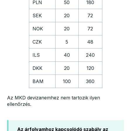
PLN
50
180
SEK
20
72
NOK
20
72
CZK
5
48
ILS
40
240
DKK
20
120
BAM
100
360
Az MKD devizanemhez nem tartozik ilyen
ellenőrzés.
Az árfolyamhoz kapcsolódó szabály az