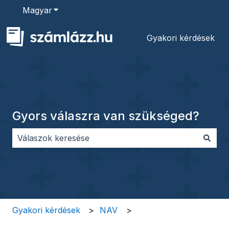
Magyar
Almenü megjelenítése fordításokhoz
Gyakori kérdések
Gyors válaszra van szükséged?
Nincs javaslat, mert üres a keresőmező.
Gyakori kérdések
NAV