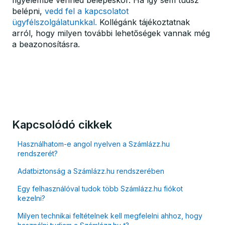
figyelembe venned belépéskor. Ha így sem tudsz
belépni,
vedd fel a kapcsolatot
ügyfélszolgálatunkkal.
Kollégánk tájékoztatnak
arról, hogy milyen további lehetőségek vannak még
a beazonosításra.
Kapcsolódó cikkek
Használhatom-e angol nyelven a Számlázz.hu
rendszerét?
Adatbiztonság a Számlázz.hu rendszerében
Egy felhasználóval tudok több Számlázz.hu fiókot
kezelni?
Milyen technikai feltételnek kell megfelelni ahhoz, hogy