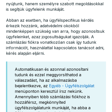
nyújtunk, hanem személyre szabott megoldásokkal
is segítjük ügyfeleink munkáját.
Abban az esetben, ha ügyfélspecifikus kérdés
érkezik hozzánk, adatvédelmi okokból
mindenképpen szükség van arra, hogy azonosítsuk
ügyfeleinket, azaz jogosultságukat igazolják. A
számlázási fiókra vonatkozóan csak így tudunk
információt, használattal kapcsolatos tanácsot adni,
kérés alapján eljárni.
Automatikusan és azonnal azonosítani
tudunk és ezzel meggyorsíthatod a
válaszadást, ha az alkalmazásba
bejelentkezve, az
Egyéb - Ügyfélszolgálat
menüponton keresztül írsz nekünk.
Amennyiben több számlázási fiókhoz is
hozzáférsz, megkönnyíted
ügyfélszolgálatunk munkáját, ha abba a