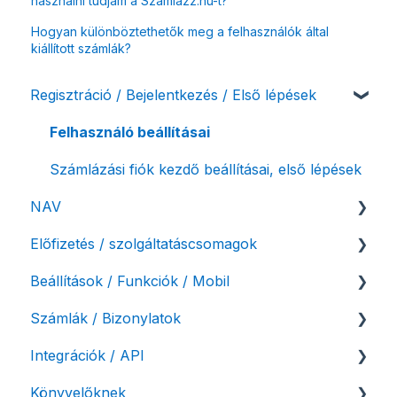
használni tudjam a Számlázz.hu-t?
Hogyan különböztethetők meg a felhasználók által
kiállított számlák?
Regisztráció / Bejelentkezés / Első lépések
Felhasználó beállításai
Számlázási fiók kezdő beállításai, első lépések
NAV
Előfizetés / szolgáltatáscsomagok
NAV online adatszolgáltatás
Beállítások / Funkciók / Mobil
Adóhatósági ellenőrzés adatszolgáltatás
Szolgáltatáscsomag kiválasztása
Számlák / Bizonylatok
NAV pénztárgép feladás (PTGSZLAH)
Szolgáltatáscsomag módosítása
Számlakészítés
Integrációk / API
Számlaverzum
Fiók / felhasználó törlése
Mobilapplikáció / MostSzámlázz
Sztornó-, és helyesbítő számla
Könyvelőknek
Díjfizetés / díjtartozás / korlátozás
Bejövő számlák és vevői fiók
Díjbekérő, szállítólevél
API interfész, Számla Agent