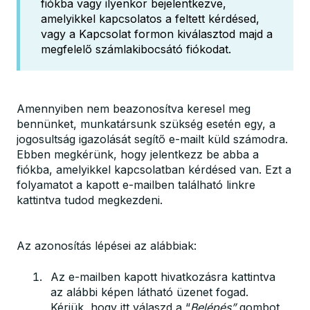
fiókba vagy ilyenkor bejelentkezve,
amelyikkel kapcsolatos a feltett kérdésed,
vagy a Kapcsolat formon kiválasztod majd a
megfelelő számlakibocsátó fiókodat.
Amennyiben nem beazonosítva keresel meg
bennünket, munkatársunk szükség esetén egy, a
jogosultság igazolását segítő e-mailt küld számodra.
Ebben megkérünk, hogy jelentkezz be abba a
fiókba, amelyikkel kapcsolatban kérdésed van. Ezt a
folyamatot a kapott e-mailben található linkre
kattintva tudod megkezdeni.
Az azonosítás lépései az alábbiak:
Az e-mailben kapott hivatkozásra kattintva
az alábbi képen látható üzenet fogad.
Kérjük, hogy itt válaszd a “
Belépés”
gombot,