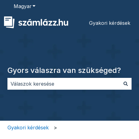
Magyar
Almenü megjelenítése fordításokhoz
Gyakori kérdések
Gyors válaszra van szükséged?
Nincs javaslat, mert üres a keresőmező.
Gyakori kérdések