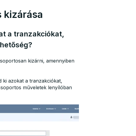
 kizárása
t a tranzakciókat,
ehetőség?
csoportosan kizárni, amennyiben
 ki azokat a tranzakciókat,
 csoportos műveletek lenyílóban