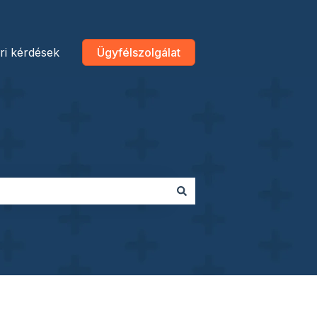
ri kérdések
Ügyfélszolgálat