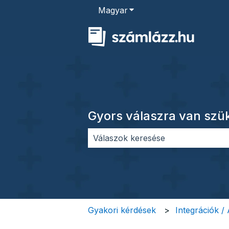
Magyar
Almenü megjelenítése for
Gyors válaszra van sz
Nincs javaslat, mert üres a keres
Gyakori kérdések
Integrációk /