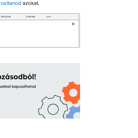
rosítanod
azokat
.