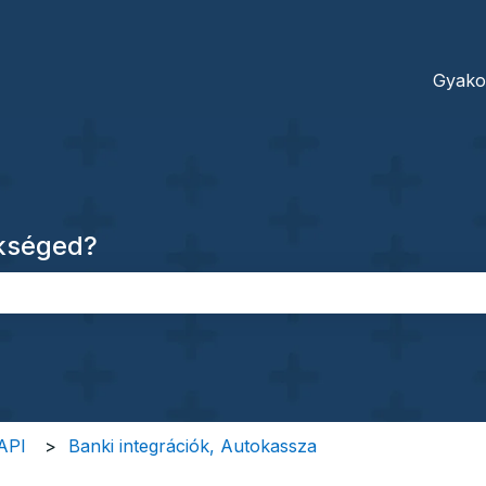
dításokhoz
Gyako
ükséged?
őmező.
 API
Banki integrációk, Autokassza