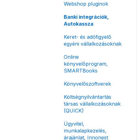
Előlegszámla, végszámla
Webshop pluginok
korlátozás
Tömeges
E-számla
Banki integrációk,
Fizetési módok
számlagenerálás
Autokassza
Nyugta / e-nyugta
Tömeges-, és csoportos
Keret- és adófigyelő
műveletek
Devizás és idegen nyelvű
egyéni vállalkozásoknak
számlázás
Megbízott
Online
számlakibocsátás /
Számla piszkozat
könyvelőprogram,
Önszámlázás
SMARTBooks
Ismétlődő számlázás
Online fizetési
Könyvelőszoftverek
megoldások
Költségnyilvántartás
Archiválás
társas vállalkozásoknak
Postai szolgáltatás
(QUICK)
Évzárás #free
Ügyvitel,
csomagban
munkalapkezelés,
árajánlat, Innonest