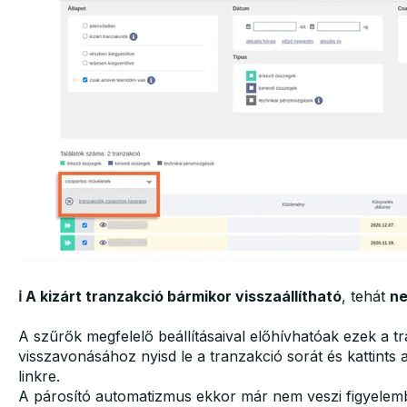
ℹ️ A kizárt tranzakció bármikor visszaállítható
, tehát
ne
A szűrők megfelelő beállításaival előhívhatóak ezek a tr
visszavonásához nyisd le a tranzakció sorát és kattints 
linkre.
A párosító automatizmus ekkor már nem veszi figyelemb