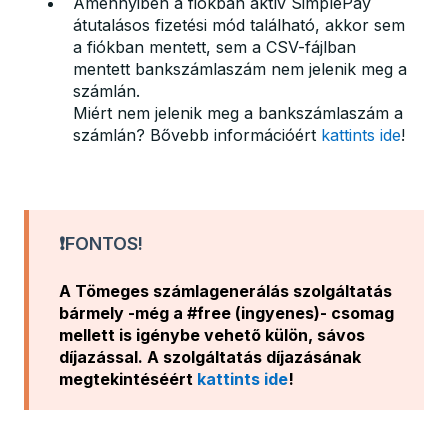
Amennyiben a fiókban aktív SimplePay
átutalásos fizetési mód található, akkor sem
a fiókban mentett, sem a CSV-fájlban
mentett bankszámlaszám nem jelenik meg a
számlán.
Miért nem jelenik meg a bankszámlaszám a
számlán? Bővebb információért
kattints ide
!
❗FONTOS!
A Tömeges számlagenerálás szolgáltatás
bármely -még a #free (ingyenes)- csomag
mellett is igénybe vehető külön, sávos
díjazással. A szolgáltatás díjazásának
megtekintéséért
kattints ide
!