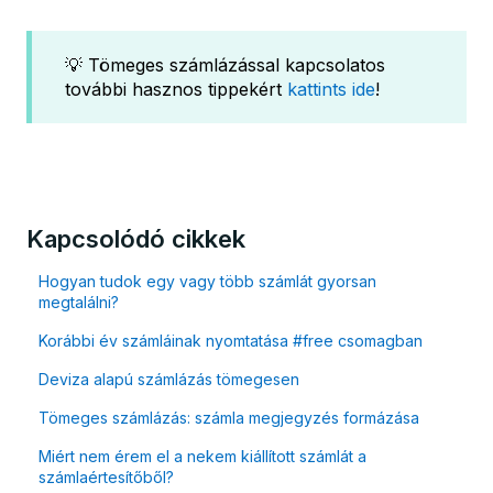
💡 Tömeges számlázással kapcsolatos
további hasznos tippekért
kattints ide
!
Kapcsolódó cikkek
Hogyan tudok egy vagy több számlát gyorsan
megtalálni?
Korábbi év számláinak nyomtatása #free csomagban
Deviza alapú számlázás tömegesen
Tömeges számlázás: számla megjegyzés formázása
Miért nem érem el a nekem kiállított számlát a
számlaértesítőből?