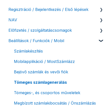
Regisztráció / Bejelentkezés / Első lépések
NAV
Felhasználó beállításai
Előfizetés / szolgáltatáscsomagok
Számlázási fiók kezdő beállításai, első lépések
NAV online adatszolgáltatás
Beállítások / Funkciók / Mobil
Adóhatósági ellenőrzés adatszolgáltatás
Szolgáltatáscsomag kiválasztása
NAV pénztárgép feladás (PTGSZLAH)
Szolgáltatáscsomag módosítása
Számlakészítés
Számlaverzum
Fiók / felhasználó törlése
Mobilapplikáció / MostSzámlázz
Díjfizetés / díjtartozás / korlátozás
Bejövő számlák és vevői fiók
Fizetési módok
Tömeges számlagenerálás
Tömeges-, és csoportos műveletek
Megbízott számlakibocsátás / Önszámlázás