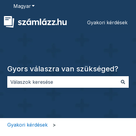
Magyar
Almenü megjelenítése fordításokhoz
Gyakori kérdések
Gyors válaszra van szükséged?
Nincs javaslat, mert üres a keresőmező.
Gyakori kérdések