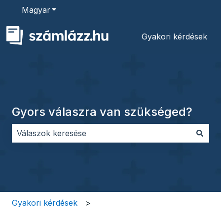
Magyar
Almenü megjelenítése fordításokhoz
Gyakori kérdések
Gyors válaszra van szükséged?
Nincs javaslat, mert üres a keresőmező.
Gyakori kérdések