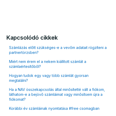
Kapcsolódó cikkek
Számlázás előtt szükséges-e a vevőm adatait rögzíteni a
partnertörzsben?
Miért nem érem el a nekem kiállított számlát a
számlaértesítőből?
Hogyan tudok egy vagy több számlát gyorsan
megtalálni?
Ha a NAV összekapcsolás által minősítetté vált a fiókom,
láthatom-e a bejövő számláimat vagy minősítsem újra a
fiókomat?
Korábbi év számláinak nyomtatása #free csomagban