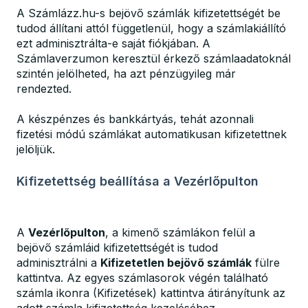
A Számlázz.hu-s bejövő számlák kifizetettségét be
tudod állítani attól függetlenül, hogy a számlakiállító
ezt adminisztrálta-e saját fiókjában. A
Számlaverzumon keresztül érkező számlaadatoknál
szintén jelölheted, ha azt pénzügyileg már
rendezted.
A készpénzes és bankkártyás, tehát azonnali
fizetési módú számlákat automatikusan kifizetettnek
jelöljük.
Kifizetettség beállítása a Vezérlőpulton
A
Vezérlőpulton
, a kimenő számlákon felül a
bejövő számláid kifizetettségét is tudod
adminisztrálni a
Kifizetetlen bejövő számlák
fülre
kattintva. Az egyes számlasorok végén található
számla ikonra (Kifizetések) kattintva átirányítunk az
adott számla kifizetettség kezeléséhez.