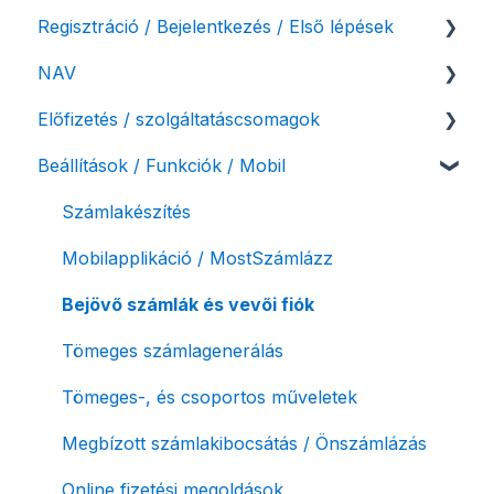
Regisztráció / Bejelentkezés / Első lépések
NAV
Felhasználó beállításai
Előfizetés / szolgáltatáscsomagok
Számlázási fiók kezdő beállításai, első lépések
NAV online adatszolgáltatás
Beállítások / Funkciók / Mobil
Adóhatósági ellenőrzés adatszolgáltatás
Szolgáltatáscsomag kiválasztása
NAV pénztárgép feladás (PTGSZLAH)
Szolgáltatáscsomag módosítása
Számlakészítés
Számlaverzum
Fiók / felhasználó törlése
Mobilapplikáció / MostSzámlázz
Díjfizetés / díjtartozás / korlátozás
Bejövő számlák és vevői fiók
Fizetési módok
Tömeges számlagenerálás
Tömeges-, és csoportos műveletek
Megbízott számlakibocsátás / Önszámlázás
Online fizetési megoldások