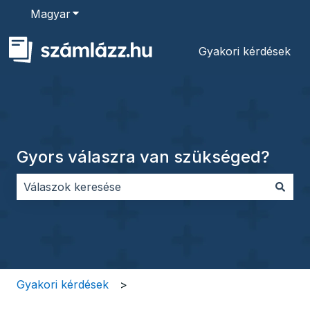
Magyar
Almenü megjelenítése fordításokhoz
Gyakori kérdések
Gyors válaszra van szükséged?
Nincs javaslat, mert üres a keresőmező.
Gyakori kérdések