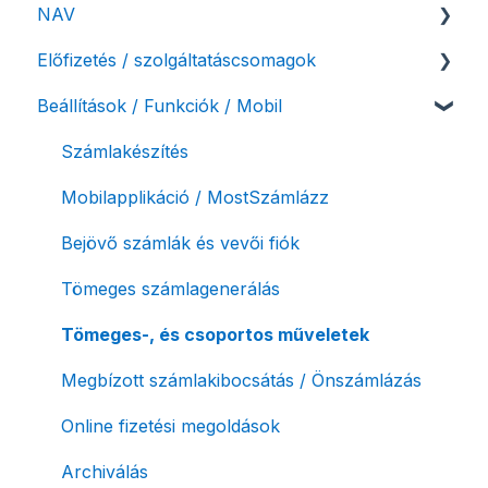
NAV
Felhasználó beállításai
Előfizetés / szolgáltatáscsomagok
Számlázási fiók kezdő beállításai, első lépések
NAV online adatszolgáltatás
Beállítások / Funkciók / Mobil
Adóhatósági ellenőrzés adatszolgáltatás
Szolgáltatáscsomag kiválasztása
NAV pénztárgép feladás (PTGSZLAH)
Szolgáltatáscsomag módosítása
Számlakészítés
Számlaverzum
Fiók / felhasználó törlése
Mobilapplikáció / MostSzámlázz
Díjfizetés / díjtartozás / korlátozás
Bejövő számlák és vevői fiók
Fizetési módok
Tömeges számlagenerálás
Tömeges-, és csoportos műveletek
Megbízott számlakibocsátás / Önszámlázás
Online fizetési megoldások
Archiválás