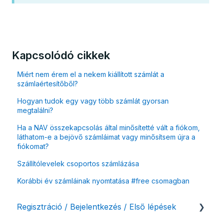
Kapcsolódó cikkek
Miért nem érem el a nekem kiállított számlát a
számlaértesítőből?
Hogyan tudok egy vagy több számlát gyorsan
megtalálni?
Ha a NAV összekapcsolás által minősítetté vált a fiókom,
láthatom-e a bejövő számláimat vagy minősítsem újra a
fiókomat?
Szállítólevelek csoportos számlázása
Korábbi év számláinak nyomtatása #free csomagban
Regisztráció / Bejelentkezés / Első lépések