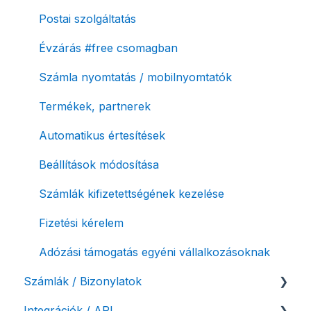
Postai szolgáltatás
Évzárás #free csomagban
Számla nyomtatás / mobilnyomtatók
Termékek, partnerek
Automatikus értesítések
Beállítások módosítása
Számlák kifizetettségének kezelése
Fizetési kérelem
Adózási támogatás egyéni vállalkozásoknak
Számlák / Bizonylatok
Integrációk / API
Sztornó-, és helyesbítő számla