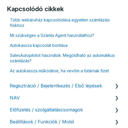
Kapcsolódó cikkek
Több webáruház kapcsolódása egyetlen számlázási
fiókhoz
Mi szükséges a Számla Agent használathoz?
Autokassza kapcsolat bontása
SalesAutopilotot használok. Megoldható az automatikus
számlázás?
Az autokassza működése, ha vevőm a futárnak fizet
Regisztráció / Bejelentkezés / Első lépések
NAV
Felhasználó beállításai
Előfizetés / szolgáltatáscsomagok
Számlázási fiók kezdő beállításai, első lépések
NAV online adatszolgáltatás
Beállítások / Funkciók / Mobil
Adóhatósági ellenőrzés adatszolgáltatás
Szolgáltatáscsomag kiválasztása