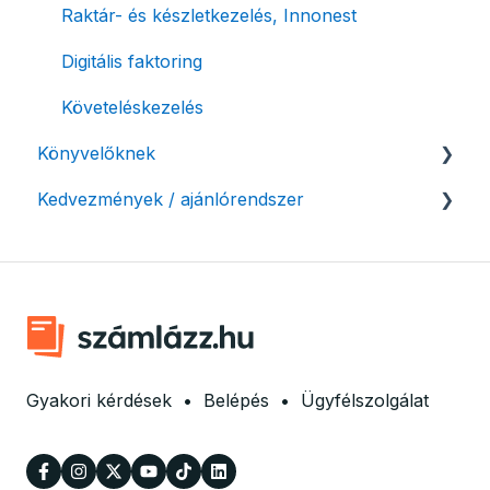
Raktár- és készletkezelés, Innonest
Termékek, partnerek
Digitális faktoring
Automatikus értesítések
Követeléskezelés
Beállítások módosítása
Könyvelőknek
Számlák kifizetettségének kezelése
Kedvezmények / ajánlórendszer
Listák / adatexport
Fizetési kérelem
Könyvelő program integrációk
Ajánlórendszer
Adózási támogatás egyéni vállalkozásoknak
SMARTBooks
Mobilnyomtatók
Könyvelői hozzáférés
Ingyenes csomag alapítványoknak
Marketing együttműködés
Gyakori kérdések
•
Belépés
•
Ügyfélszolgálat