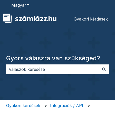
Magyar
Almenü megjelenítése fordításokhoz
Gyakori kérdések
Gyors válaszra van szükséged?
Nincs javaslat, mert üres a keresőmező.
Gyakori kérdések
Integrációk / API