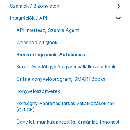
Számlák / Bizonylatok
NAV pénztárgép feladás (PTGSZLAH)
Szolgáltatáscsomag módosítása
Számlakészítés
Integrációk / API
Számlaverzum
Fiók / felhasználó törlése
Mobilapplikáció / MostSzámlázz
Sztornó-, és helyesbítő számla
Díjfizetés / díjtartozás / korlátozás
Bejövő számlák és vevői fiók
Díjbekérő, szállítólevél
API interfész, Számla Agent
Fizetési módok
Tömeges számlagenerálás
Előlegszámla, végszámla
Webshop pluginok
Tömeges-, és csoportos műveletek
E-számla
Banki integrációk, Autokassza
Megbízott számlakibocsátás / Önszámlázás
Nyugta / e-nyugta
Keret- és adófigyelő egyéni vállalkozásoknak
Online fizetési megoldások
Devizás és idegen nyelvű számlázás
Online könyvelőprogram, SMARTBooks
Archiválás
Számla piszkozat
Könyvelőszoftverek
Postai szolgáltatás
Ismétlődő számlázás
Költségnyilvántartás társas vállalkozásoknak
(QUICK)
Évzárás #free csomagban
Ügyvitel, munkalapkezelés, árajánlat, Innonest
Számla nyomtatás / mobilnyomtatók