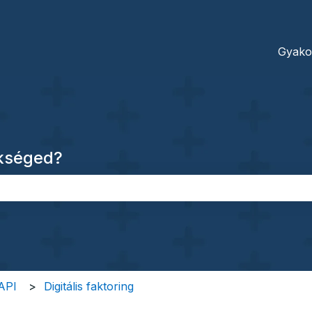
dításokhoz
Gyako
ükséged?
őmező.
 API
Digitális faktoring