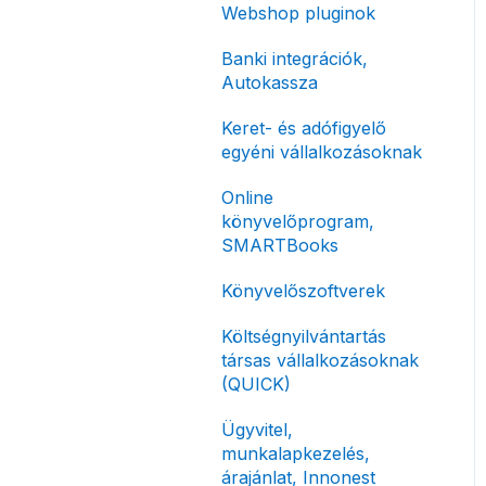
Előlegszámla, végszámla
Webshop pluginok
korlátozás
Tömeges
E-számla
Banki integrációk,
Fizetési módok
számlagenerálás
Autokassza
Nyugta / e-nyugta
Tömeges-, és csoportos
Keret- és adófigyelő
műveletek
Devizás és idegen nyelvű
egyéni vállalkozásoknak
számlázás
Megbízott
Online
számlakibocsátás /
Számla piszkozat
könyvelőprogram,
Önszámlázás
SMARTBooks
Ismétlődő számlázás
Online fizetési
Könyvelőszoftverek
megoldások
Költségnyilvántartás
Archiválás
társas vállalkozásoknak
Postai szolgáltatás
(QUICK)
Évzárás #free
Ügyvitel,
csomagban
munkalapkezelés,
árajánlat, Innonest