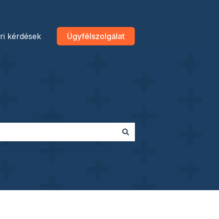
ri kérdések
Ügyfélszolgálat