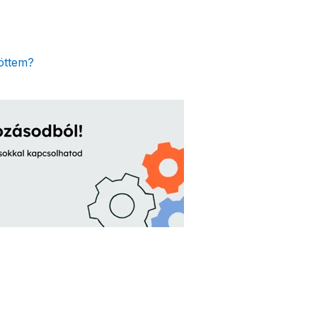
öttem?