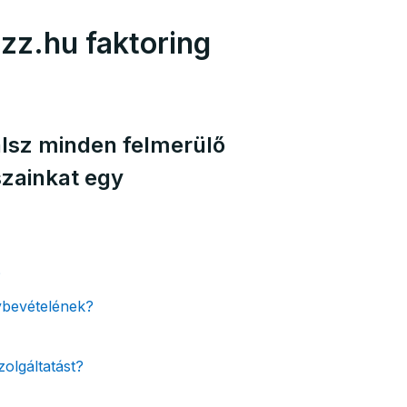
zz.hu faktoring
lsz minden felmerülő
szainkat egy
?
énybevételének?
zolgáltatást?