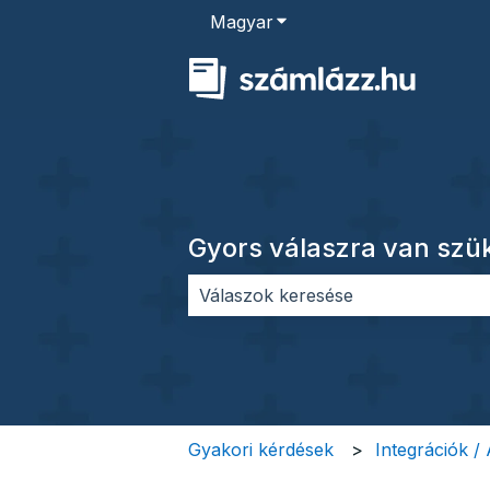
Magyar
Almenü megjelenítése for
Gyors válaszra van sz
Nincs javaslat, mert üres a keres
Gyakori kérdések
Integrációk /