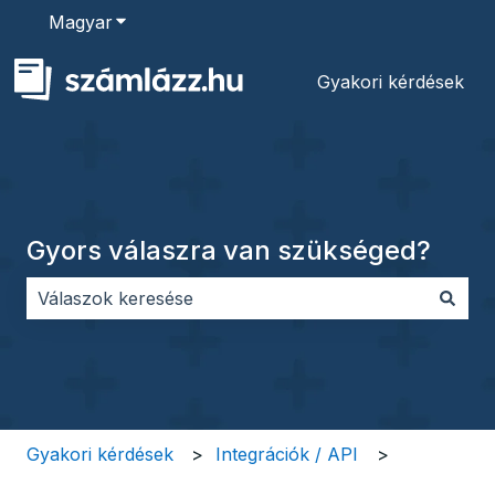
Magyar
Almenü megjelenítése fordításokhoz
Gyakori kérdések
Gyors válaszra van szükséged?
Nincs javaslat, mert üres a keresőmező.
Gyakori kérdések
Integrációk / API