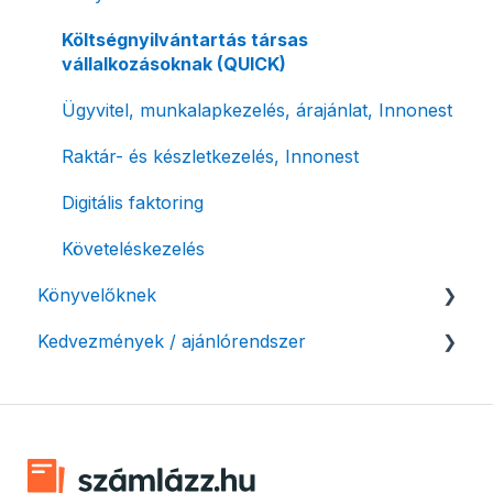
Postai szolgáltatás
Ismétlődő számlázás
Költségnyilvántartás társas
vállalkozásoknak (QUICK)
Évzárás #free csomagban
Ügyvitel, munkalapkezelés, árajánlat, Innonest
Számla nyomtatás / mobilnyomtatók
Raktár- és készletkezelés, Innonest
Termékek, partnerek
Digitális faktoring
Automatikus értesítések
Követeléskezelés
Beállítások módosítása
Könyvelőknek
Számlák kifizetettségének kezelése
Kedvezmények / ajánlórendszer
Listák / adatexport
Fizetési kérelem
Könyvelő program integrációk
Ajánlórendszer
Adózási támogatás egyéni vállalkozásoknak
SMARTBooks
Mobilnyomtatók
Könyvelői hozzáférés
Ingyenes csomag alapítványoknak