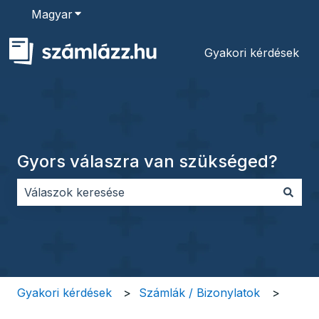
Magyar
Almenü megjelenítése fordításokhoz
Gyakori kérdések
Gyors válaszra van szükséged?
Nincs javaslat, mert üres a keresőmező.
Gyakori kérdések
Számlák / Bizonylatok