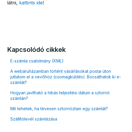
látni,
kattints ide
!
Kapcsolódó cikkek
E-számla csatolmány (XML)
A webáruházamban történt vásárlásokat postai úton
juttatom el a vevőhöz (csomagküldés). Bocsáthatok ki e-
számlát?
Hogyan javítható a hibás teljesítési dátum a sztornó
számlán?
Mit tehetek, ha tévesen sztornóztam egy számlát?
Szállítólevél számlázása