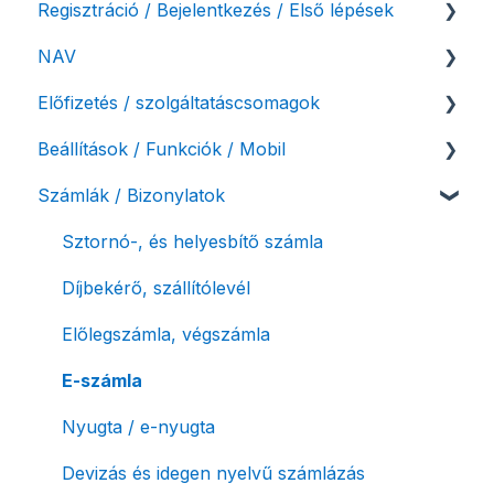
Regisztráció / Bejelentkezés / Első lépések
NAV
Felhasználó beállításai
Előfizetés / szolgáltatáscsomagok
Számlázási fiók kezdő beállításai, első lépések
NAV online adatszolgáltatás
Beállítások / Funkciók / Mobil
Adóhatósági ellenőrzés adatszolgáltatás
Szolgáltatáscsomag kiválasztása
Számlák / Bizonylatok
NAV pénztárgép feladás (PTGSZLAH)
Szolgáltatáscsomag módosítása
Számlakészítés
Számlaverzum
Fiók / felhasználó törlése
Mobilapplikáció / MostSzámlázz
Sztornó-, és helyesbítő számla
Díjfizetés / díjtartozás / korlátozás
Bejövő számlák és vevői fiók
Díjbekérő, szállítólevél
Fizetési módok
Tömeges számlagenerálás
Előlegszámla, végszámla
Tömeges-, és csoportos műveletek
E-számla
Megbízott számlakibocsátás / Önszámlázás
Nyugta / e-nyugta
Online fizetési megoldások
Devizás és idegen nyelvű számlázás