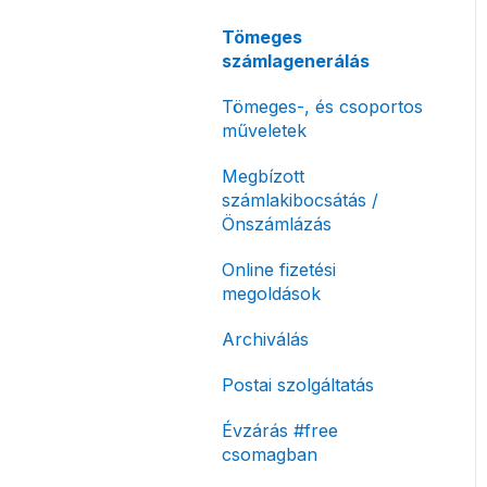
korlátozás
Tömeges
Fizetési módok
számlagenerálás
Tömeges-, és csoportos
műveletek
Megbízott
számlakibocsátás /
Önszámlázás
Online fizetési
megoldások
Archiválás
Postai szolgáltatás
Évzárás #free
csomagban