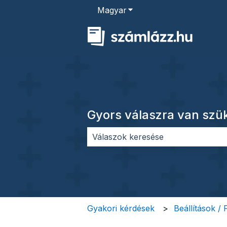
Magyar
Almenü megjelenítése for
Gyors válaszra van sz
Nincs javaslat, mert üres a keres
Gyakori kérdések
Beállítások /