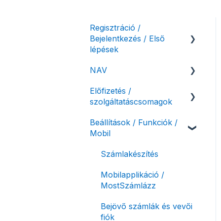
Regisztráció /
Bejelentkezés / Első
lépések
NAV
Felhasználó beállításai
Előfizetés /
Számlázási fiók kezdő
NAV online
szolgáltatáscsomagok
beállításai, első lépések
adatszolgáltatás
Beállítások / Funkciók /
Adóhatósági ellenőrzés
Szolgáltatáscsomag
Mobil
adatszolgáltatás
kiválasztása
NAV pénztárgép feladás
Szolgáltatáscsomag
Számlakészítés
(PTGSZLAH)
módosítása
Mobilapplikáció /
Számlaverzum
Fiók / felhasználó
MostSzámlázz
törlése
Bejövő számlák és vevői
Díjfizetés / díjtartozás /
fiók