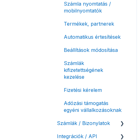
Számla nyomtatás /
mobilnyomtatók
Termékek, partnerek
Automatikus értesítések
Beállítások módosítása
Számlák
kifizetettségének
kezelése
Fizetési kérelem
Adózási támogatás
egyéni vállalkozásoknak
Számlák / Bizonylatok
Integrációk / API
Sztornó-, és helyesbítő