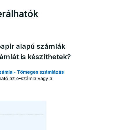
erálhatók
apír alapú számlák
ámlát is készíthetek?
zámla - Tömeges számlázás
tható az e-számla vagy a