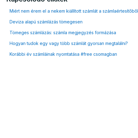
Miért nem érem el a nekem kiállított számlát a számlaértesítőbő
Deviza alapú számlázás tömegesen
Tömeges számlázás: számla megjegyzés formázása
Hogyan tudok egy vagy több számlát gyorsan megtalálni?
Korábbi év számláinak nyomtatása #free csomagban