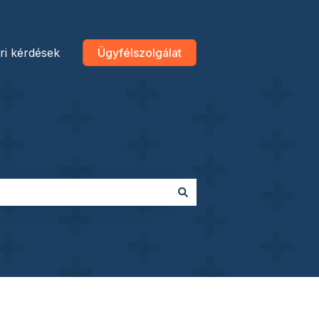
ri kérdések
Ügyfélszolgálat