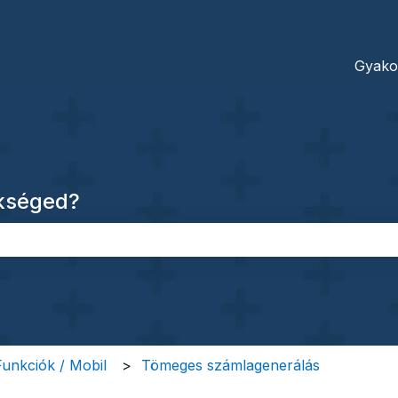
dításokhoz
Gyako
ükséged?
őmező.
 Funkciók / Mobil
Tömeges számlagenerálás