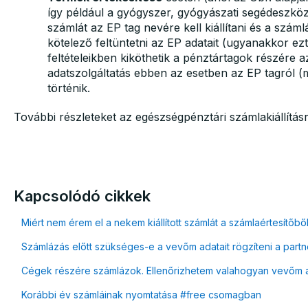
így például a gyógyszer, gyógyászati segédeszkö
számlát az EP tag nevére kell kiállítani és a szá
kötelező feltüntetni az EP adatait (ugyanakkor ez
feltételeikben kiköthetik a pénztártagok részére 
adatszolgáltatás ebben az esetben az EP tagról 
történik.
További részleteket az egészségpénztári számlakiállítás
Kapcsolódó cikkek
Miért nem érem el a nekem kiállított számlát a számlaértesítőbő
Számlázás előtt szükséges-e a vevőm adatait rögzíteni a part
Cégek részére számlázok. Ellenőrizhetem valahogyan vevőm a
Korábbi év számláinak nyomtatása #free csomagban