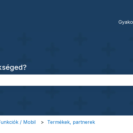
dításokhoz
Gyako
ükséged?
őmező.
 Funkciók / Mobil
Termékek, partnerek