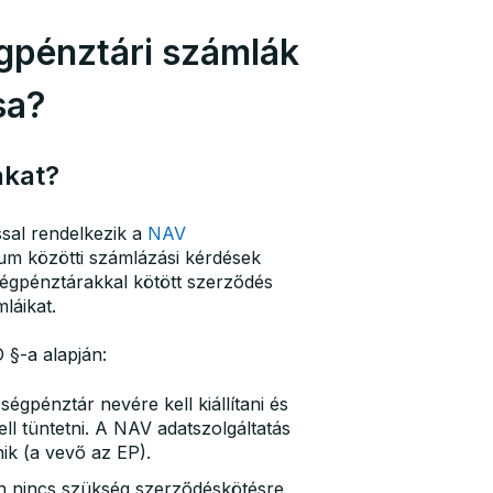
gpénztári számlák
sa?
ákat?
ssal rendelkezik a
NAV
um közötti számlázási kérdések
zségpénztárakkal kötött szerződés
láikat.
 §-a alapján:
égpénztár nevére kell kiállítani és
ll tüntetni. A NAV adatszolgáltatás
ik (a vevő az EP).
án nincs szükség szerződéskötésre,