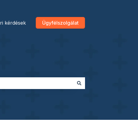
ri kérdések
Ügyfélszolgálat