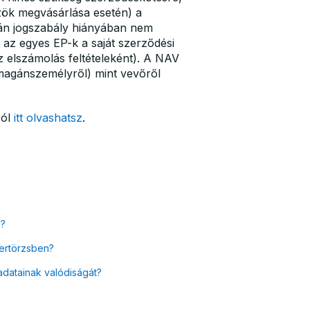
zök megvásárlása esetén) a
mlán jogszabály hiányában nem
t az egyes EP-k a saját szerződési
az elszámolás feltételeként). A NAV
(magánszemélyről) mint vevőről
ról
itt olvashatsz
.
l?
nertörzsben?
datainak valódiságát?