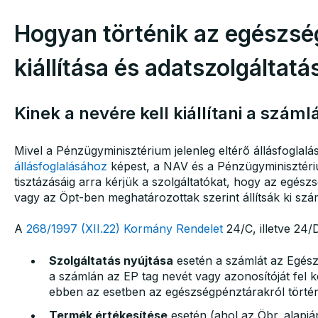
Hogyan történik az egészsé
kiállítása és adatszolgáltatá
Kinek a nevére kell kiállítani a száml
Mivel a Pénzügyminisztérium jelenleg eltérő állásfoglalá
állásfoglalásához
képest, a NAV és a Pénzügyminisztéri
tisztázásáig arra kérjük a szolgáltatókat, hogy az egés
vagy az Öpt-ben meghatározottak szerint állítsák ki szám
A
268/1997 (XII.22) Kormány Rendelet
24/C, illetve 24/D
Szolgáltatás nyújtása
esetén a számlát az Egészs
a számlán az EP tag nevét vagy azonosítóját fel ke
ebben az esetben az egészségpénztárakról történ
Termék értékesítése
esetén (ahol az Öbr. alapj