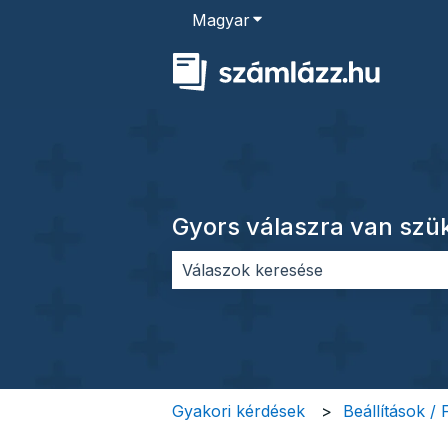
Magyar
Almenü megjelenítése for
Gyors válaszra van sz
Nincs javaslat, mert üres a keres
Gyakori kérdések
Beállítások /