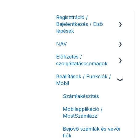
Regisztráció /
Bejelentkezés / Első
lépések
NAV
Felhasználó beállításai
Előfizetés /
Számlázási fiók kezdő
NAV online
szolgáltatáscsomagok
beállításai, első lépések
adatszolgáltatás
Beállítások / Funkciók /
Adóhatósági ellenőrzés
Szolgáltatáscsomag
Mobil
adatszolgáltatás
kiválasztása
NAV pénztárgép feladás
Szolgáltatáscsomag
Számlakészítés
(PTGSZLAH)
módosítása
Mobilapplikáció /
Számlaverzum
Fiók / felhasználó
MostSzámlázz
törlése
Bejövő számlák és vevői
Díjfizetés / díjtartozás /
fiók