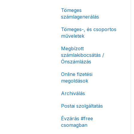
korlátozás
Tömeges
Fizetési módok
számlagenerálás
Tömeges-, és csoportos
műveletek
Megbízott
számlakibocsátás /
Önszámlázás
Online fizetési
megoldások
Archiválás
Postai szolgáltatás
Évzárás #free
csomagban