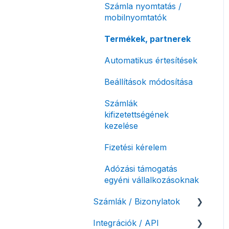
Számla nyomtatás /
mobilnyomtatók
Termékek, partnerek
Automatikus értesítések
Beállítások módosítása
Számlák
kifizetettségének
kezelése
Fizetési kérelem
Adózási támogatás
egyéni vállalkozásoknak
Számlák / Bizonylatok
Integrációk / API
Sztornó-, és helyesbítő