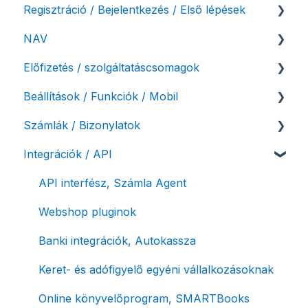
Regisztráció / Bejelentkezés / Első lépések
NAV
Felhasználó beállításai
Előfizetés / szolgáltatáscsomagok
Számlázási fiók kezdő beállításai, első lépések
NAV online adatszolgáltatás
Beállítások / Funkciók / Mobil
Adóhatósági ellenőrzés adatszolgáltatás
Szolgáltatáscsomag kiválasztása
Számlák / Bizonylatok
NAV pénztárgép feladás (PTGSZLAH)
Szolgáltatáscsomag módosítása
Számlakészítés
Integrációk / API
Számlaverzum
Fiók / felhasználó törlése
Mobilapplikáció / MostSzámlázz
Sztornó-, és helyesbítő számla
Díjfizetés / díjtartozás / korlátozás
Bejövő számlák és vevői fiók
Díjbekérő, szállítólevél
API interfész, Számla Agent
Fizetési módok
Tömeges számlagenerálás
Előlegszámla, végszámla
Webshop pluginok
Tömeges-, és csoportos műveletek
E-számla
Banki integrációk, Autokassza
Megbízott számlakibocsátás / Önszámlázás
Nyugta / e-nyugta
Keret- és adófigyelő egyéni vállalkozásoknak
Online fizetési megoldások
Devizás és idegen nyelvű számlázás
Online könyvelőprogram, SMARTBooks