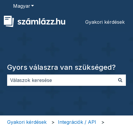
Magyar
Almenü megjelenítése fordításokhoz
Gyakori kérdések
Gyors válaszra van szükséged?
Nincs javaslat, mert üres a keresőmező.
Gyakori kérdések
Integrációk / API