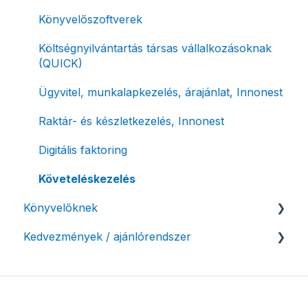
Archiválás
Számla piszkozat
Könyvelőszoftverek
Postai szolgáltatás
Ismétlődő számlázás
Költségnyilvántartás társas vállalkozásoknak
(QUICK)
Évzárás #free csomagban
Ügyvitel, munkalapkezelés, árajánlat, Innonest
Számla nyomtatás / mobilnyomtatók
Raktár- és készletkezelés, Innonest
Termékek, partnerek
Digitális faktoring
Automatikus értesítések
Követeléskezelés
Beállítások módosítása
Könyvelőknek
Számlák kifizetettségének kezelése
Kedvezmények / ajánlórendszer
Listák / adatexport
Fizetési kérelem
Könyvelő program integrációk
Ajánlórendszer
Adózási támogatás egyéni vállalkozásoknak
SMARTBooks
Mobilnyomtatók