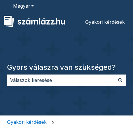
Magyar
Almenü megjelenítése fordításokhoz
Gyakori kérdések
Gyors válaszra van szükséged?
Nincs javaslat, mert üres a keresőmező.
Gyakori kérdések