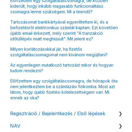
Előfizettem egy szolgáltatáscsomagra, de közben
kiderült, hogy inkább magasabb funkcionalitású
csomagra lenne szükségem. Mi a teendő?
Tartozásomat bankkártyával egyenlítettem ki, és a
befizetésről elektronikus számlát kaptam. Ezt követően
újabb email érkezett, mely szerint "A tranzakció
időtúllépés miatt meghiúsult". Mit jelent ez?
Milyen korlátozásokkal jár, ha fizetős
szolgáltatáscsomagomat nem kívánom megújítani?
Az egyenlegen mutatkozó tartozást mikor és hogyan
tudom rendezni?
Előfizettem egy szolgáltatáscsomagra, de hónapok óta
nem jelentkeztem be a számlázási fiókomba. Most azt
látom, hogy újabb fizetési kötelezettségem van. Mi
ennek az oka?
Regisztráció / Bejelentkezés / Első lépések
NAV
Felhasználó beállításai