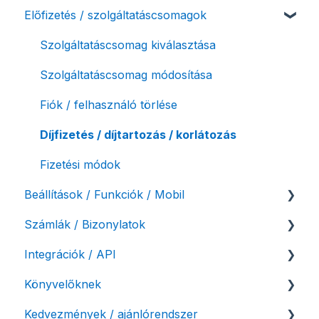
Előfizetés / szolgáltatáscsomagok
Számlázási fiók kezdő beállításai, első lépések
NAV online adatszolgáltatás
Adóhatósági ellenőrzés adatszolgáltatás
Szolgáltatáscsomag kiválasztása
NAV pénztárgép feladás (PTGSZLAH)
Szolgáltatáscsomag módosítása
Számlaverzum
Fiók / felhasználó törlése
Díjfizetés / díjtartozás / korlátozás
Fizetési módok
Beállítások / Funkciók / Mobil
Számlák / Bizonylatok
Számlakészítés
Integrációk / API
Mobilapplikáció / MostSzámlázz
Sztornó-, és helyesbítő számla
Könyvelőknek
Bejövő számlák és vevői fiók
Díjbekérő, szállítólevél
API interfész, Számla Agent
Kedvezmények / ajánlórendszer
Tömeges számlagenerálás
Előlegszámla, végszámla
Webshop pluginok
Listák / adatexport