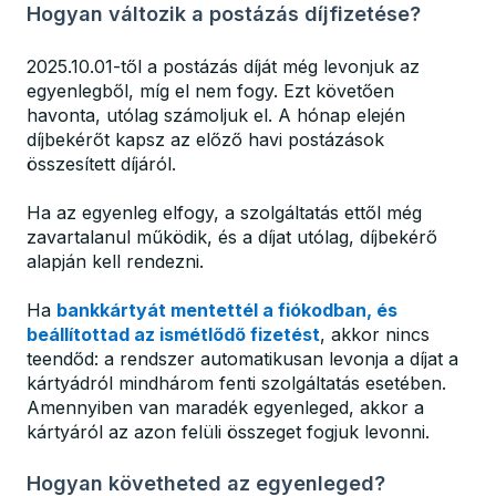
Hogyan változik a postázás díjfizetése?
2025.10.01-től a postázás díját még levonjuk az
egyenlegből, míg el nem fogy. Ezt követően
havonta, utólag számoljuk el. A hónap elején
díjbekérőt kapsz az előző havi postázások
összesített díjáról.
Ha az egyenleg elfogy, a szolgáltatás ettől még
zavartalanul működik, és a díjat utólag, díjbekérő
alapján kell rendezni.
Ha
bankkártyát mentettél a fiókodban, és
beállítottad az ismétlődő fizetést
, akkor nincs
teendőd: a rendszer automatikusan levonja a díjat a
kártyádról mindhárom fenti szolgáltatás esetében.
Amennyiben van maradék egyenleged, akkor a
kártyáról az azon felüli összeget fogjuk levonni.
Hogyan követheted az egyenleged?