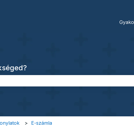
dításokhoz
Gyako
ükséged?
őmező.
zonylatok
E-számla