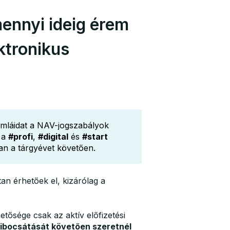
ennyi ideig érem
ektronikus
ámláidat a NAV-jogszabályok
k a
#profi
,
#digital
és
#start
an a tárgyévet követően.
n érhetőek el, kizárólag a
tősége csak az aktív előfizetési
kibocsátását követően szeretnél