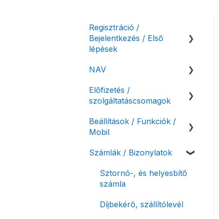
Regisztráció /
Bejelentkezés / Első
lépések
NAV
Felhasználó beállításai
Előfizetés /
Számlázási fiók kezdő
NAV online
szolgáltatáscsomagok
beállításai, első lépések
adatszolgáltatás
Beállítások / Funkciók /
Adóhatósági ellenőrzés
Szolgáltatáscsomag
Mobil
adatszolgáltatás
kiválasztása
Számlák / Bizonylatok
NAV pénztárgép feladás
Szolgáltatáscsomag
Számlakészítés
(PTGSZLAH)
módosítása
Mobilapplikáció /
Sztornó-, és helyesbítő
Számlaverzum
Fiók / felhasználó
MostSzámlázz
számla
törlése
Bejövő számlák és vevői
Díjbekérő, szállítólevél
Díjfizetés / díjtartozás /
fiók