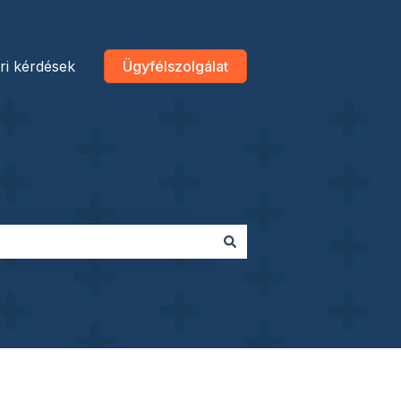
ri kérdések
Ügyfélszolgálat