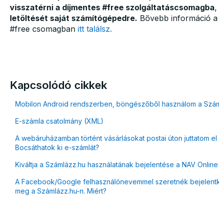
visszatérni a díjmentes #free szolgáltatáscsomagba
letöltését saját számítógépedre.
Bővebb információ a 
#free csomagban
itt találsz.
Kapcsolódó cikkek
Mobilon Android rendszerben, böngészőből használom a Számlá
E-számla csatolmány (XML)
A webáruházamban történt vásárlásokat postai úton juttatom e
Bocsáthatok ki e-számlát?
Kiváltja a Számlázz.hu használatának bejelentése a NAV Onlin
A Facebook/Google felhasználónevemmel szeretnék bejelentke
meg a Számlázz.hu-n. Miért?