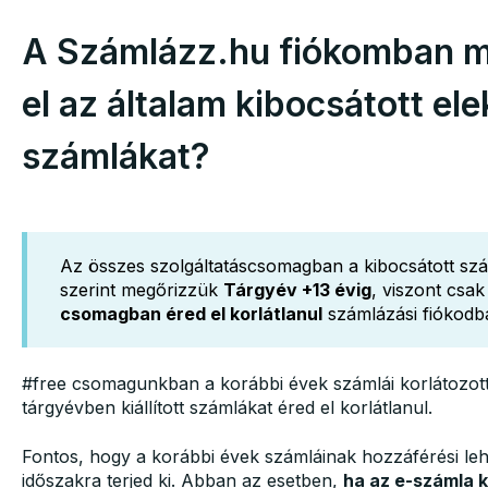
A Számlázz.hu fiókomban m
el az általam kibocsátott el
számlákat?
Az összes szolgáltatáscsomagban a kibocsátott sz
szerint megőrizzük
Tárgyév +13 évig
, viszont csa
csomagban éred el korlátlanul
számlázási fiókodb
#free csomagunkban a korábbi évek számlái korlátozotta
tárgyévben kiállított számlákat éred el korlátlanul.
Fontos, hogy a korábbi évek számláinak hozzáférési lehe
időszakra terjed ki. Abban az esetben,
ha az e-számla 