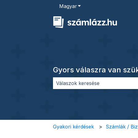
Magyar
Almenü megjelenítése for
Gyors válaszra van sz
Nincs javaslat, mert üres a keres
Gyakori kérdések
Számlák / Bi