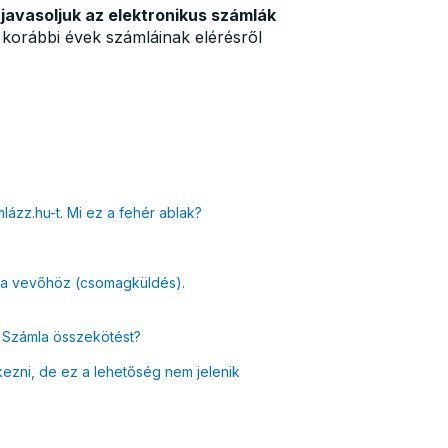
,
javasoljuk az elektronikus számlák
korábbi évek számláinak elérésről
zz.hu-t. Mi ez a fehér ablak?
l a vevőhöz (csomagküldés).
e Számla összekötést?
zni, de ez a lehetőség nem jelenik