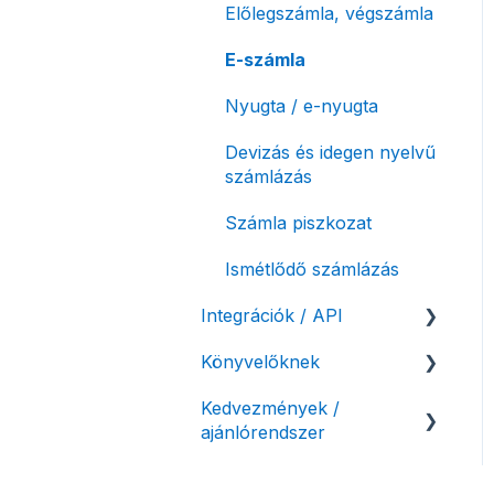
Előlegszámla, végszámla
korlátozás
Tömeges
E-számla
Fizetési módok
számlagenerálás
Nyugta / e-nyugta
Tömeges-, és csoportos
műveletek
Devizás és idegen nyelvű
számlázás
Megbízott
számlakibocsátás /
Számla piszkozat
Önszámlázás
Ismétlődő számlázás
Online fizetési
megoldások
Integrációk / API
Archiválás
Könyvelőknek
API interfész, Számla
Agent
Postai szolgáltatás
Kedvezmények /
Listák / adatexport
ajánlórendszer
Webshop pluginok
Évzárás #free
Könyvelő program
csomagban
Banki integrációk,
integrációk
Ajánlórendszer