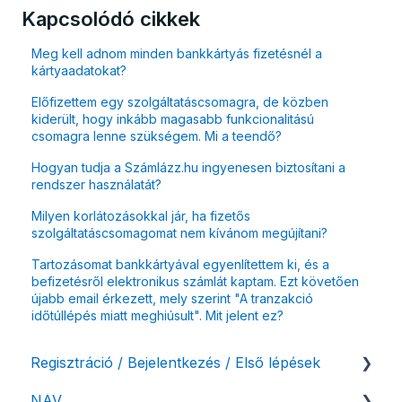
Kapcsolódó cikkek
Meg kell adnom minden bankkártyás fizetésnél a
kártyaadatokat?
Előfizettem egy szolgáltatáscsomagra, de közben
kiderült, hogy inkább magasabb funkcionalitású
csomagra lenne szükségem. Mi a teendő?
Hogyan tudja a Számlázz.hu ingyenesen biztosítani a
rendszer használatát?
Milyen korlátozásokkal jár, ha fizetős
szolgáltatáscsomagomat nem kívánom megújítani?
Tartozásomat bankkártyával egyenlítettem ki, és a
befizetésről elektronikus számlát kaptam. Ezt követően
újabb email érkezett, mely szerint "A tranzakció
időtúllépés miatt meghiúsult". Mit jelent ez?
Regisztráció / Bejelentkezés / Első lépések
NAV
Felhasználó beállításai