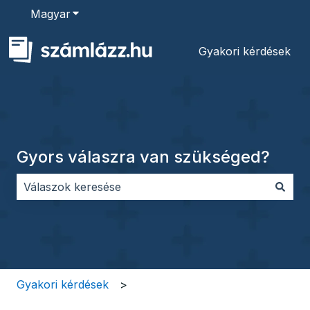
Magyar
Almenü megjelenítése fordításokhoz
Gyakori kérdések
Gyors válaszra van szükséged?
Nincs javaslat, mert üres a keresőmező.
Gyakori kérdések