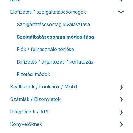
Előfizetés / szolgáltatáscsomagok
Számlázási fiók kezdő beállításai, első lépések
NAV online adatszolgáltatás
Adóhatósági ellenőrzés adatszolgáltatás
Szolgáltatáscsomag kiválasztása
NAV pénztárgép feladás (PTGSZLAH)
Szolgáltatáscsomag módosítása
Számlaverzum
Fiók / felhasználó törlése
Díjfizetés / díjtartozás / korlátozás
Fizetési módok
Beállítások / Funkciók / Mobil
Számlák / Bizonylatok
Számlakészítés
Integrációk / API
Mobilapplikáció / MostSzámlázz
Sztornó-, és helyesbítő számla
Könyvelőknek
Bejövő számlák és vevői fiók
Díjbekérő, szállítólevél
API interfész, Számla Agent