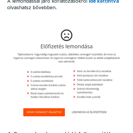
A lemondással járó korlátozásokról
ide kattintva
olvashatsz bővebben.