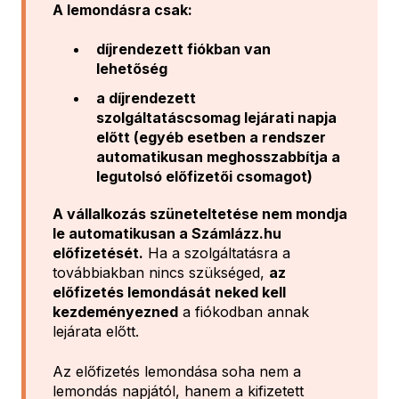
A lemondásra csak:
díjrendezett fiókban van
lehetőség
a díjrendezett
szolgáltatáscsomag lejárati napja
előtt (egyéb esetben a rendszer
automatikusan meghosszabbítja a
legutolsó előfizetői csomagot)
A vállalkozás szüneteltetése nem mondja
le automatikusan a Számlázz.hu
előfizetését.
Ha a szolgáltatásra a
továbbiakban nincs szükséged,
az
előfizetés lemondását neked kell
kezdeményezned
a fiókodban annak
lejárata előtt.
Az előfizetés lemondása soha nem a
lemondás napjától, hanem a kifizetett