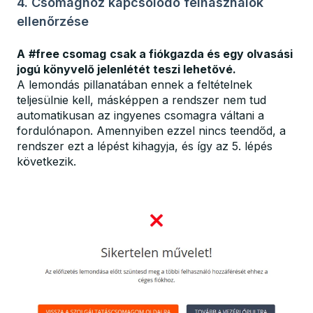
4. Csomaghoz kapcsolódó felhasználók
ellenőrzése
A
#free csomag
csak a fiókgazda és egy olvasási
jogú könyvelő jelenlétét teszi lehetővé.
A lemondás pillanatában ennek a feltételnek
teljesülnie kell, másképpen a rendszer nem tud
automatikusan az ingyenes csomagra váltani a
fordulónapon. Amennyiben ezzel nincs teendőd, a
rendszer ezt a lépést kihagyja, és így az 5. lépés
következik.