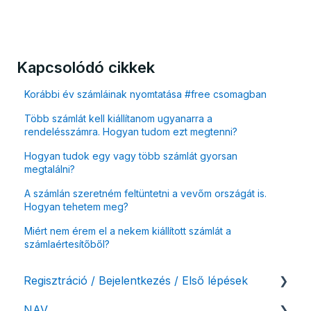
Kapcsolódó cikkek
Korábbi év számláinak nyomtatása #free csomagban
Több számlát kell kiállítanom ugyanarra a
rendelésszámra. Hogyan tudom ezt megtenni?
Hogyan tudok egy vagy több számlát gyorsan
megtalálni?
A számlán szeretném feltüntetni a vevőm országát is.
Hogyan tehetem meg?
Miért nem érem el a nekem kiállított számlát a
számlaértesítőből?
Regisztráció / Bejelentkezés / Első lépések
NAV
Felhasználó beállításai