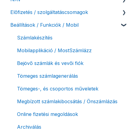
Előfizetés / szolgáltatáscsomagok
Számlázási fiók kezdő beállításai, első lépések
NAV online adatszolgáltatás
Beállítások / Funkciók / Mobil
Adóhatósági ellenőrzés adatszolgáltatás
Szolgáltatáscsomag kiválasztása
NAV pénztárgép feladás (PTGSZLAH)
Szolgáltatáscsomag módosítása
Számlakészítés
Számlaverzum
Fiók / felhasználó törlése
Mobilapplikáció / MostSzámlázz
Díjfizetés / díjtartozás / korlátozás
Bejövő számlák és vevői fiók
Fizetési módok
Tömeges számlagenerálás
Tömeges-, és csoportos műveletek
Megbízott számlakibocsátás / Önszámlázás
Online fizetési megoldások
Archiválás