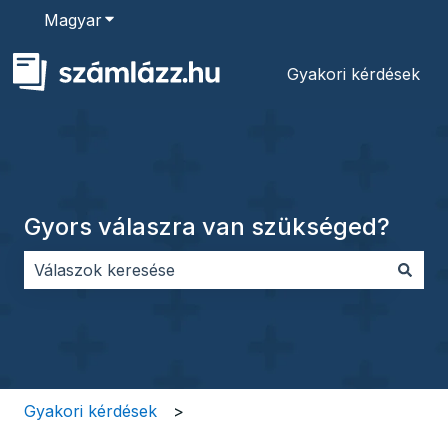
Magyar
Almenü megjelenítése fordításokhoz
Gyakori kérdések
Gyors válaszra van szükséged?
Nincs javaslat, mert üres a keresőmező.
Gyakori kérdések