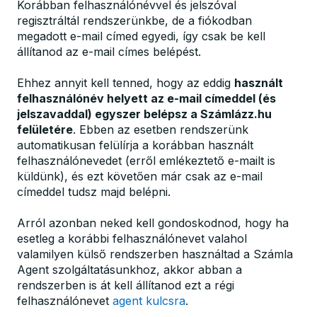
Korábban felhasználónévvel és jelszóval
regisztráltál rendszerünkbe, de a fiókodban
megadott e-mail címed egyedi, így csak be kell
állítanod az e-mail címes belépést.
Ehhez annyit kell tenned, hogy az eddig
használt
felhasználónév helyett az e-mail címeddel (és
jelszavaddal) egyszer belépsz a Számlázz.hu
felületére
. Ebben az esetben rendszerünk
automatikusan felülírja a korábban használt
felhasználónevedet (erről emlékeztető e-mailt is
küldünk), és ezt követően már csak az e-mail
címeddel tudsz majd belépni.
Arról azonban neked kell gondoskodnod, hogy ha
esetleg a korábbi felhasználónevet valahol
valamilyen külső rendszerben használtad a Számla
Agent szolgáltatásunkhoz, akkor abban a
rendszerben is át kell állítanod ezt a régi
felhasználónevet
agent kulcsra
.