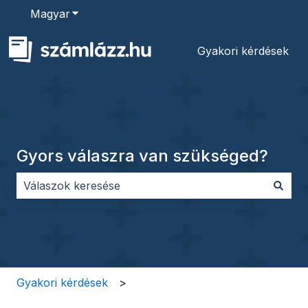
Magyar
Almenü megjelenítése fordításokhoz
Gyakori kérdések
Gyors válaszra van szükséged?
Nincs javaslat, mert üres a keresőmező.
Gyakori kérdések