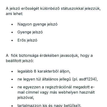
A jelszó erősségét különböző státuszokkal jelezzük,
ami lehet:
Nagyon gyenge jelszó
Gyenge jelszó
Erős jelszó
A fiók biztonsága érdekében javasoljuk, hogy a
beállított jelszó:
legalább 8 karakterből álljon,
ne legyen túl általános jellegű (pl. asdf1234),
ne egyezzen a regisztrációnál megadott e-
mail címmel vagy más webhelyen használt
jelszóval,
tartalmazzon kis és nagy betű(ke)t,