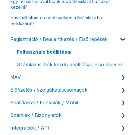
Egy felhasználóval tudok több Számlázz.hu fiókot
kezelni?
Használhatom-e angol nyelven a Számlázz.hu
rendszerét?
Regisztráció / Bejelentkezés / Első lépések
Felhasználó beállításai
Számlázási fiók kezdő beállításai, első lépések
NAV
Előfizetés / szolgáltatáscsomagok
NAV online adatszolgáltatás
Beállítások / Funkciók / Mobil
Adóhatósági ellenőrzés adatszolgáltatás
Szolgáltatáscsomag kiválasztása
Számlák / Bizonylatok
NAV pénztárgép feladás (PTGSZLAH)
Szolgáltatáscsomag módosítása
Számlakészítés
Integrációk / API
Számlaverzum
Fiók / felhasználó törlése
Mobilapplikáció / MostSzámlázz
Sztornó-, és helyesbítő számla