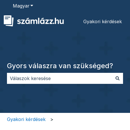
Magyar
Almenü megjelenítése fordításokhoz
Gyakori kérdések
Gyors válaszra van szükséged?
Nincs javaslat, mert üres a keresőmező.
Gyakori kérdések