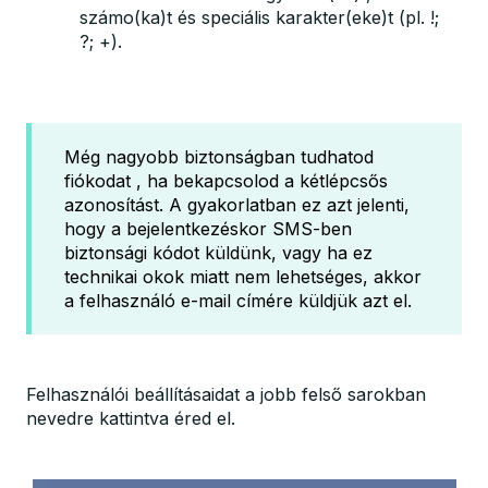
számo(ka)t és speciális karakter(eke)t (pl. !;
?; +).
Még nagyobb biztonságban tudhatod
fiókodat , ha bekapcsolod a kétlépcsős
azonosítást. A gyakorlatban ez azt jelenti,
hogy a bejelentkezéskor SMS-ben
biztonsági kódot küldünk, vagy ha ez
technikai okok miatt nem lehetséges, akkor
a felhasználó e-mail címére küldjük azt el.
Felhasználói beállításaidat a jobb felső sarokban
nevedre kattintva éred el.