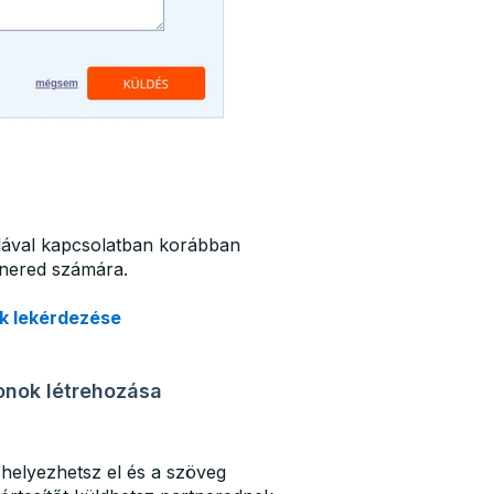
mlával kapcsolatban korábban
rtnered számára.
ok lekérdezése
onok létrehozása
helyezhetsz el és a szöveg