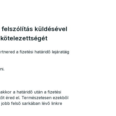
i felszólítás küldésével
 kötelezettségét
tnered a fizetési határidő lejáratáig
ni.
kkor a határidő után a fizetési
tetőt éred el. Természetesen ezekből
 jobb felső sarkában lévő linkre