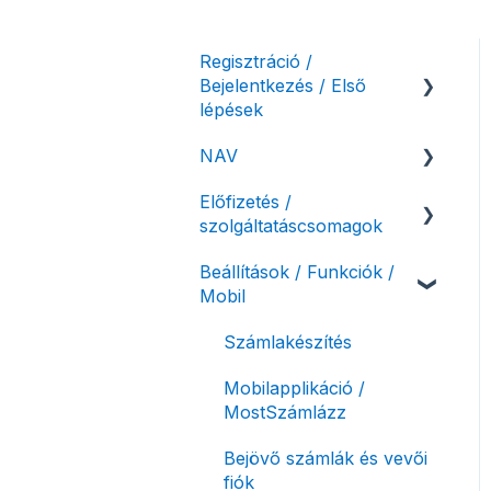
Regisztráció /
Bejelentkezés / Első
lépések
NAV
Felhasználó beállításai
Előfizetés /
Számlázási fiók kezdő
NAV online
szolgáltatáscsomagok
beállításai, első lépések
adatszolgáltatás
Beállítások / Funkciók /
Adóhatósági ellenőrzés
Szolgáltatáscsomag
Mobil
adatszolgáltatás
kiválasztása
NAV pénztárgép feladás
Szolgáltatáscsomag
Számlakészítés
(PTGSZLAH)
módosítása
Mobilapplikáció /
Számlaverzum
Fiók / felhasználó
MostSzámlázz
törlése
Bejövő számlák és vevői
Díjfizetés / díjtartozás /
fiók