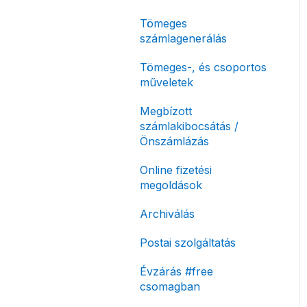
korlátozás
Tömeges
Fizetési módok
számlagenerálás
Tömeges-, és csoportos
műveletek
Megbízott
számlakibocsátás /
Önszámlázás
Online fizetési
megoldások
Archiválás
Postai szolgáltatás
Évzárás #free
csomagban