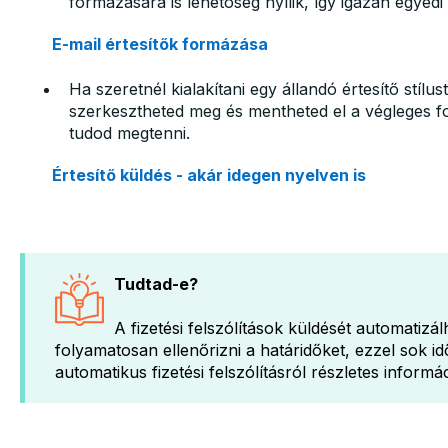
formázására is lehetőség nyílik, így igazán egyedi
E-mail értesítők formázása
Ha szeretnél kialakítani egy állandó értesítő stílu
szerkesztheted meg és mentheted el a végleges f
tudod megtenni.
Értesítő küldés - akár idegen nyelven is
Tudtad-e?
A fizetési felszólítások küldését automatizál
folyamatosan ellenőrizni a határidőket, ezzel sok i
automatikus fizetési felszólításról részletes informá