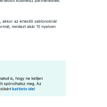
 értesítőt küldhetsz partnerednek.
st, akkor az értesítő sablonoknál
ormát, mindezt akár 15 nyelven
hatod is, hogy ne kelljen
dőt spórolhatsz meg. Az
ciókért
kattints ide
!