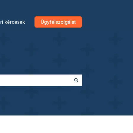
ri kérdések
Ügyfélszolgálat