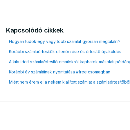
Kapcsolódó cikkek
Hogyan tudok egy vagy több számlát gyorsan megtalálni?
Korábbi számlaértesítők ellenőrzése és értesítő újraküldés
A kiküldött számlaértesítő emailekről kaphatok másolati példán
Korábbi év számláinak nyomtatása #free csomagban
Miért nem érem el a nekem kiállított számlát a számlaértesítőbő