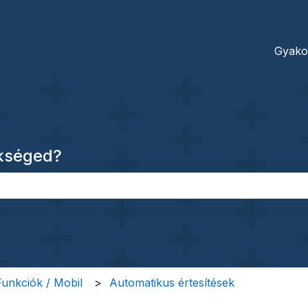
dításokhoz
Gyako
ükséged?
őmező.
 Funkciók / Mobil
Automatikus értesítések