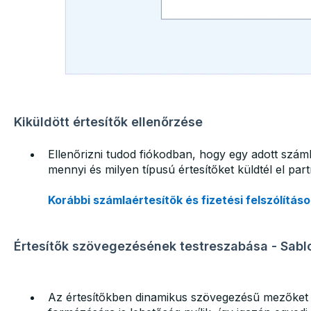
Kiküldött értesítők ellenőrzése
Ellenőrizni tudod fiókodban, hogy egy adott szá
mennyi és milyen típusú értesítőket küldtél el pa
Korábbi számlaértesítők és fizetési felszólítás
Értesítők szövegezésének testreszabása - Sabl
Az értesítőkben dinamikus szövegezésű mezőket 