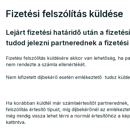
Fizetési felszólítás küldése
Lejárt fizetési határidő után a fizetés
tudod jelezni partnerednek a fizetési
Fizetési felszólítás küldésére akkor van lehetőség, ha par
nem rendezte a számla ellenértékét.
Nem kifizetett díjbekérő esetén emlékeztető tudsz külde
Ha korábban küldtél már számlaértesítőt partnerednek, a
felszólítás értesítő típust, míg díjbekérőnél az emlékez
még mindig vissza lehet térni a normál értesítőhöz a kép
kattintva.