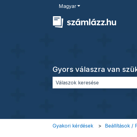
Magyar
Almenü megjelenítése for
Gyors válaszra van sz
Nincs javaslat, mert üres a keres
Gyakori kérdések
Beállítások /