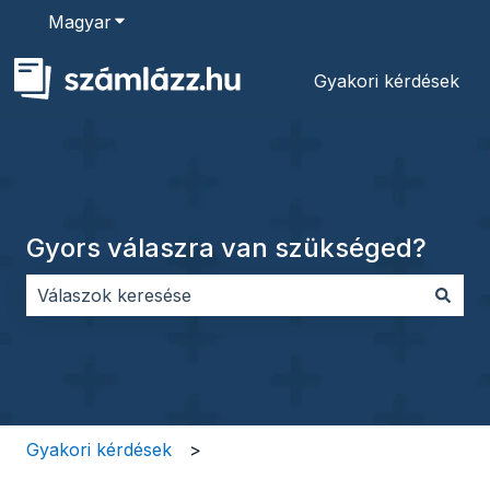
Magyar
Almenü megjelenítése fordításokhoz
Gyakori kérdések
Gyors válaszra van szükséged?
Nincs javaslat, mert üres a keresőmező.
Gyakori kérdések