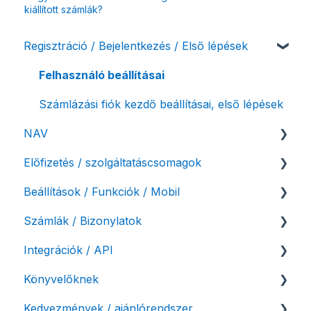
kiállított számlák?
Regisztráció / Bejelentkezés / Első lépések
Felhasználó beállításai
Számlázási fiók kezdő beállításai, első lépések
NAV
Előfizetés / szolgáltatáscsomagok
NAV online adatszolgáltatás
Beállítások / Funkciók / Mobil
Adóhatósági ellenőrzés adatszolgáltatás
Szolgáltatáscsomag kiválasztása
Számlák / Bizonylatok
NAV pénztárgép feladás (PTGSZLAH)
Szolgáltatáscsomag módosítása
Számlakészítés
Integrációk / API
Számlaverzum
Fiók / felhasználó törlése
Mobilapplikáció / MostSzámlázz
Sztornó-, és helyesbítő számla
Könyvelőknek
Díjfizetés / díjtartozás / korlátozás
Bejövő számlák és vevői fiók
Díjbekérő, szállítólevél
API interfész, Számla Agent
Kedvezmények / ajánlórendszer
Fizetési módok
Tömeges számlagenerálás
Előlegszámla, végszámla
Webshop pluginok
Listák / adatexport