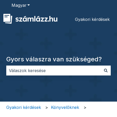
Magyar
Almenü megjelenítése fordításokhoz
Gyakori kérdések
Gyors válaszra van szükséged?
Nincs javaslat, mert üres a keresőmező.
Gyakori kérdések
Könyvelőknek