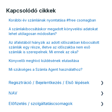
Kapcsolódó cikkek
Korábbi év számláinak nyomtatása #free csomagban
A számlakibocsátáskor megadott könyvelési adatokat
lehet utólagosan módosítani?
Az áfalistából hiányzik az adott időszakban kibocsátott
számlák egy része, illetve az időszakba nem eső
számlák is szerepelnek. Mi ennek az oka?
Könyvelői meghívó küldésének elutasítása
Mi szükséges a Számla Agent használathoz?
Regisztráció / Bejelentkezés / Első lépések
NAV
Felhasználó beállításai
Előfizetés / szolgáltatáscsomagok
Számlázási fiók kezdő beállításai, első lépések
NAV online adatszolgáltatás