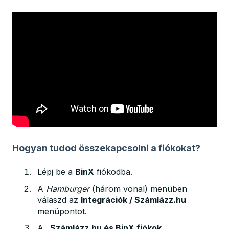
Hogyan tudod összekapcsolni a fiókokat?
Lépj be a
BinX
fiókodba.
A
Hamburger
(három vonal) menüben
válaszd az
Integrációk / Számlázz.hu
menüpontot.
A
„Számlázz.hu és BinX fiókok