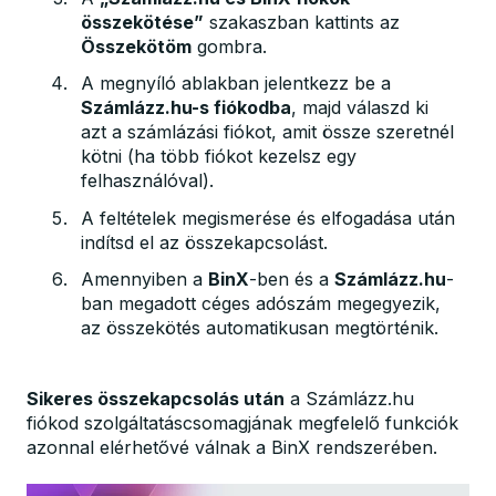
összekötése”
szakaszban kattints az
Összekötöm
gombra.
A megnyíló ablakban jelentkezz be a
Számlázz.hu-s fiókodba
, majd válaszd ki
azt a számlázási fiókot, amit össze szeretnél
kötni (ha több fiókot kezelsz egy
felhasználóval).
A feltételek megismerése és elfogadása után
indítsd el az összekapcsolást.
Amennyiben a
BinX
-ben és a
Számlázz.hu
-
ban megadott céges adószám megegyezik,
az összekötés automatikusan megtörténik.
Sikeres összekapcsolás után
a Számlázz.hu
fiókod szolgáltatáscsomagjának megfelelő funkciók
azonnal elérhetővé válnak a BinX rendszerében.