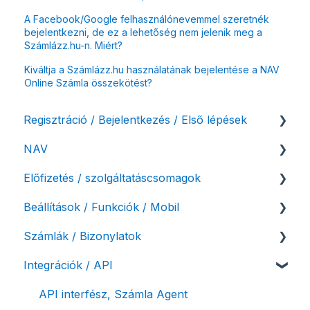
A Facebook/Google felhasználónevemmel szeretnék
bejelentkezni, de ez a lehetőség nem jelenik meg a
Számlázz.hu-n. Miért?
Kiváltja a Számlázz.hu használatának bejelentése a NAV
Online Számla összekötést?
Regisztráció / Bejelentkezés / Első lépések
NAV
Felhasználó beállításai
Előfizetés / szolgáltatáscsomagok
Számlázási fiók kezdő beállításai, első lépések
NAV online adatszolgáltatás
Beállítások / Funkciók / Mobil
Adóhatósági ellenőrzés adatszolgáltatás
Szolgáltatáscsomag kiválasztása
Számlák / Bizonylatok
NAV pénztárgép feladás (PTGSZLAH)
Szolgáltatáscsomag módosítása
Számlakészítés
Integrációk / API
Számlaverzum
Fiók / felhasználó törlése
Mobilapplikáció / MostSzámlázz
Sztornó-, és helyesbítő számla
Díjfizetés / díjtartozás / korlátozás
Bejövő számlák és vevői fiók
Díjbekérő, szállítólevél
API interfész, Számla Agent