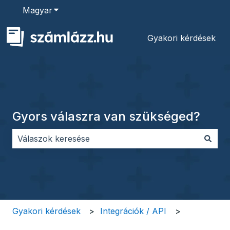
Magyar
Almenü megjelenítése fordításokhoz
Gyakori kérdések
Gyors válaszra van szükséged?
Nincs javaslat, mert üres a keresőmező.
Gyakori kérdések
Integrációk / API