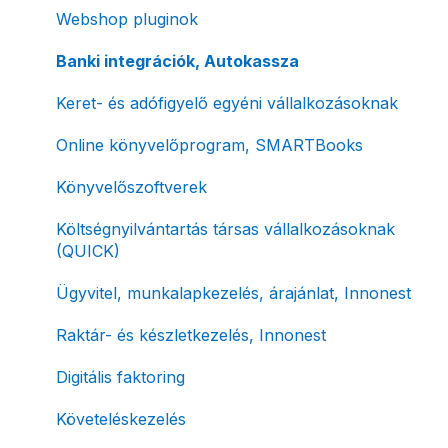
Fizetési módok
Tömeges számlagenerálás
Előlegszámla, végszámla
Webshop pluginok
Tömeges-, és csoportos műveletek
E-számla
Banki integrációk, Autokassza
Megbízott számlakibocsátás / Önszámlázás
Nyugta / e-nyugta
Keret- és adófigyelő egyéni vállalkozásoknak
Online fizetési megoldások
Devizás és idegen nyelvű számlázás
Online könyvelőprogram, SMARTBooks
Archiválás
Számla piszkozat
Könyvelőszoftverek
Postai szolgáltatás
Ismétlődő számlázás
Költségnyilvántartás társas vállalkozásoknak
(QUICK)
Évzárás #free csomagban
Ügyvitel, munkalapkezelés, árajánlat, Innonest
Számla nyomtatás / mobilnyomtatók
Raktár- és készletkezelés, Innonest
Termékek, partnerek
Digitális faktoring
Automatikus értesítések
Követeléskezelés
Beállítások módosítása