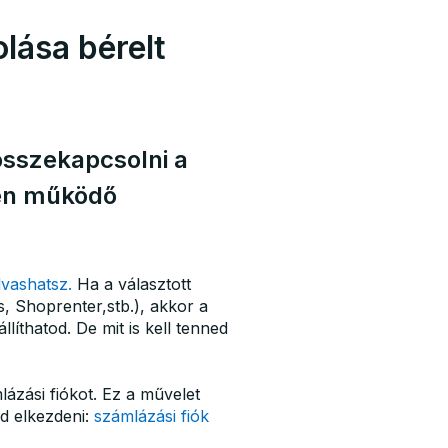
lása bérelt
összekapcsolni a
en működő
olvashatsz.
Ha a választott
, Shoprenter,stb.), akkor a
íthatod. De mit is kell tenned
ázási fiókot. Ez a művelet
od elkezdeni:
számlázási fiók