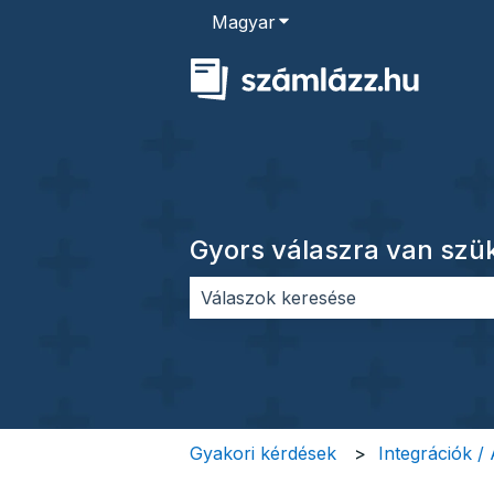
Magyar
Almenü megjelenítése for
Gyors válaszra van sz
Nincs javaslat, mert üres a keres
Gyakori kérdések
Integrációk /