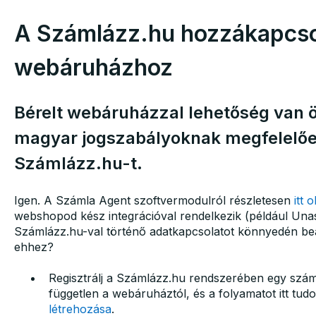
A Számlázz.hu hozzákapcso
webáruházhoz
Bérelt webáruházzal lehetőség van 
magyar jogszabályoknak megfelelő
Számlázz.hu-t.
Igen. A Számla Agent szoftvermodulról részletesen
itt 
webshopod kész integrációval rendelkezik (például Unas
Számlázz.hu-val történő adatkapcsolatot könnyedén beáll
ehhez?
Regisztrálj a Számlázz.hu rendszerében egy száml
független a webáruháztól, és a folyamatot itt tud
létrehozása
.