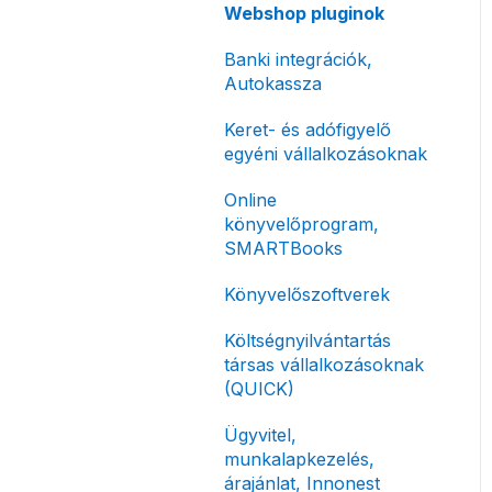
Előlegszámla, végszámla
Webshop pluginok
korlátozás
Tömeges
E-számla
Banki integrációk,
Fizetési módok
számlagenerálás
Autokassza
Nyugta / e-nyugta
Tömeges-, és csoportos
Keret- és adófigyelő
műveletek
Devizás és idegen nyelvű
egyéni vállalkozásoknak
számlázás
Megbízott
Online
számlakibocsátás /
Számla piszkozat
könyvelőprogram,
Önszámlázás
SMARTBooks
Ismétlődő számlázás
Online fizetési
Könyvelőszoftverek
megoldások
Költségnyilvántartás
Archiválás
társas vállalkozásoknak
Postai szolgáltatás
(QUICK)
Évzárás #free
Ügyvitel,
csomagban
munkalapkezelés,
árajánlat, Innonest