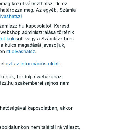
omag közül választhatsz, de ez
t határozza meg. Az egyéb, Számla
olvashatsz!
Számlázz.hu kapcsolatot. Keresd
 webshop adminisztrálása történik
nt kulcs
ot, vagy a Számlázz.hu-s
 a kulcs megadását javasoljuk,
en
itt olvashatsz.
 el
ezt az információs oldalt
.
kérjük, fordulj a webáruház
ázz.hu szakemberei sajnos nem
lhatóságával kapcsolatban, akkor
oldalunkon nem találtál rá választ,