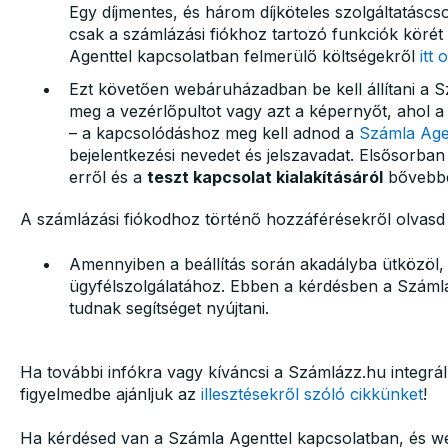
Egy díjmentes, és három díjköteles szolgáltatáscs
csak a számlázási fiókhoz tartozó funkciók köré
Agenttel kapcsolatban felmerülő költségekről
itt 
Ezt követően webáruházadban be kell állítani a 
meg a vezérlőpultot vagy azt a képernyőt, ahol a
– a kapcsolódáshoz meg kell adnod a
Számla Age
bejelentkezési nevedet és jelszavadat. Elsősorban
erről és a
teszt kapcsolat kialakításáról
bővebb
A számlázási fiókodhoz történő hozzáférésekről olvasd
Amennyiben a beállítás során akadályba ütközöl, 
ügyfélszolgálatához. Ebben a kérdésben a Száml
tudnak segítséget nyújtani.
Ha további infókra vagy kíváncsi a Számlázz.hu integrá
figyelmedbe ajánljuk az
illesztésekről szóló cikkünket
!
Ha kérdésed van a Számla Agenttel kapcsolatban, és web