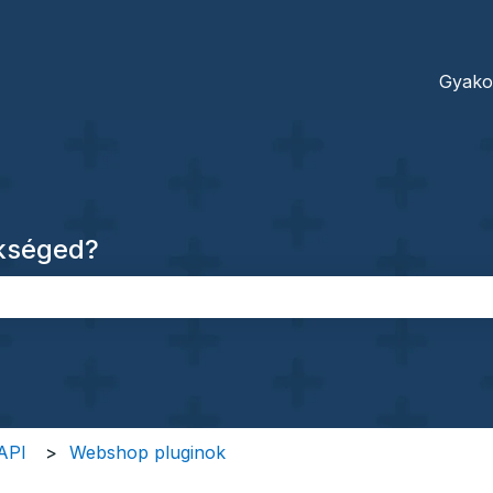
dításokhoz
Gyako
ükséged?
őmező.
 API
Webshop pluginok