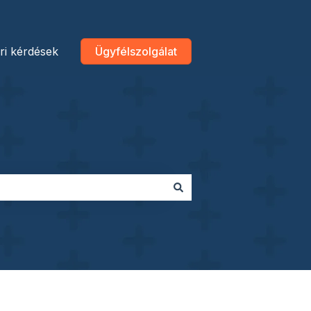
ri kérdések
Ügyfélszolgálat