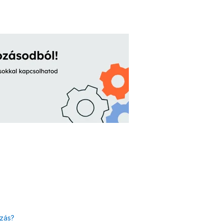
ázás?