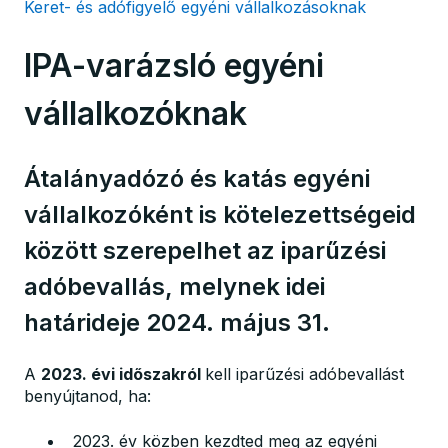
Keret- és adófigyelő egyéni vállalkozásoknak
IPA-varázsló egyéni
vállalkozóknak
Átalányadózó és katás egyéni
vállalkozóként is kötelezettségeid
között szerepelhet az iparűzési
adóbevallás, melynek idei
határideje 2024. május 31.
A
2023. évi időszakról
kell iparűzési adóbevallást
benyújtanod, ha:
2023. év közben kezdted meg az egyéni