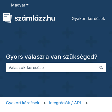
Magyar
Almenü megjelenítése fordításokhoz
Gyakori kérdések
Gyors válaszra van szükséged?
Nincs javaslat, mert üres a keresőmező.
Gyakori kérdések
Integrációk / API