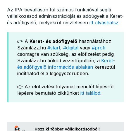
Az IPA-bevalláson túl számos funkcióval segíti
vállalkozásod adminisztrációját és adóügyeit a Keret-
és adófigyelő, melyekről részletesen
itt olvashatsz
.
👉 A
Keret- és adófigyelő
használatához
Számlázz.hu
#start
,
#digital
vagy
#profi
csomagra van szükség, az előfizetést pedig
Számlázz.hu fiókod vezérlőpultján, a
Keret-
és adófigyelő információs ablakán
keresztül
indíthatod el a legegyszerűbben.
👉 Az előfizetési folyamat menetét lépésről
lépésre bemutató cikkünket
itt találod
.