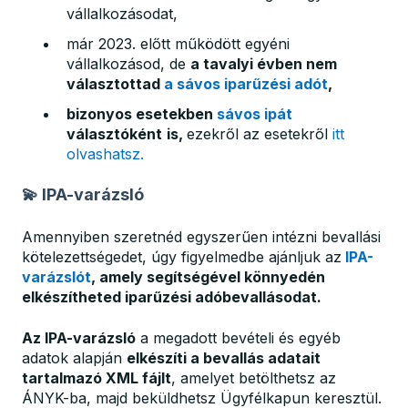
vállalkozásodat,
már 2023. előtt működött egyéni
vállalkozásod, de
a tavalyi évben nem
választottad
a sávos iparűzési adót
,
bizonyos esetekben
sávos ipát
választóként
is,
ezekről az esetekről
itt
olvashatsz.
💫 IPA-varázsló
Amennyiben szeretnéd egyszerűen intézni bevallási
kötelezettségedet, úgy figyelmedbe ajánljuk az
IPA-
varázslót
, amely segítségével könnyedén
elkészítheted iparűzési adóbevallásodat.
Az IPA-varázsló
a megadott bevételi és egyéb
adatok alapján
elkészíti a bevallás adatait
tartalmazó XML fájlt
, amelyet betölthetsz az
ÁNYK-ba, majd beküldhetsz Ügyfélkapun keresztül.