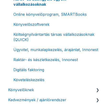
vállalkozásoknak
Online fizetési megoldások
Devizás és idegen nyelvű számlázás
Online könyvelőprogram, SMARTBooks
Archiválás
Számla piszkozat
Könyvelőszoftverek
Postai szolgáltatás
Ismétlődő számlázás
Költségnyilvántartás társas vállalkozásoknak
Évzárás #free csomagban
(QUICK)
Számla nyomtatás / mobilnyomtatók
Ügyvitel, munkalapkezelés, árajánlat, Innonest
Termékek, partnerek
Raktár- és készletkezelés, Innonest
Automatikus értesítések
Digitális faktoring
Beállítások módosítása
Követeléskezelés
Számlák kifizetettségének kezelése
Könyvelőknek
Fizetési kérelem
Kedvezmények / ajánlórendszer
Listák / adatexport