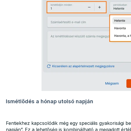
Ismétlődés a hónap utolsó napján
Fentiekhez kapcsolódik még egy speciális gyakorisági beá
napján”. Ez a lehetőség is kombinálható a megadott érté