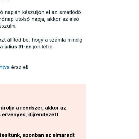
ó napján készüljön el az ismétlődő
hónap utolsó napja, akkor az első
szülni.
azt állítod be, hogy a számla mindig
la
július 31-én
jön létre.
intva
érsz el!
rolja a rendszer, akkor az
s érvényes, díjrendezett
tesítünk, azonban az elmaradt