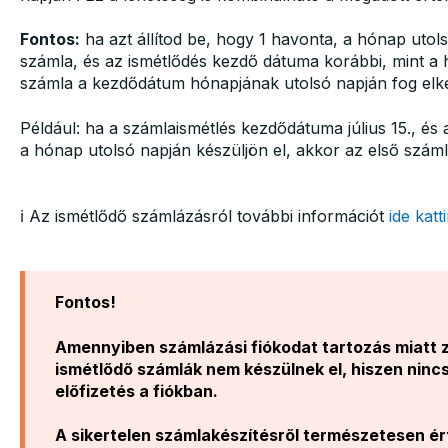
Fontos:
ha azt állítod be, hogy 1 havonta, a hónap utols
számla, és az ismétlődés kezdő dátuma korábbi, mint a 
számla a kezdődátum hónapjának utolsó napján fog elké
Például: ha a számlaismétlés kezdődátuma július 15., és 
a hónap utolsó napján készüljön el, akkor az első szám
ℹ️ Az ismétlődő számlázásról további információt
ide katt
Fontos!
Amennyiben számlázási fiókodat tartozás miatt zá
ismétlődő számlák nem készülnek el, hiszen ninc
előfizetés a fiókban.
A sikertelen számlakészítésről természetesen ér