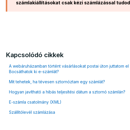
számlakiállításokat csak kézi számlázással tudod
Kapcsolódó cikkek
A webáruházamban történt vásárlásokat postai úton juttatom e
Bocsáthatok ki e-számlát?
Mit tehetek, ha tévesen sztornóztam egy számlát?
Hogyan javítható a hibás teljesítési dátum a sztornó számlán?
E-számla csatolmány (XML)
Szállítólevél számlázása