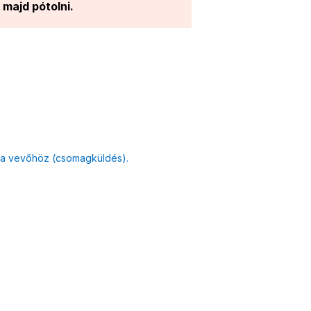
 majd pótolni.
l a vevőhöz (csomagküldés).