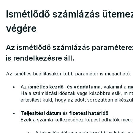
Ismétlődő számlázás üteme
végére
Az ismétlődő számlázás paramétere
is rendelkezésre áll.
Az ismétlés beállításakor több paraméter is megadható:
Az
ismétlés kezdő- és végdátuma
, valamint a
gy
Ha a számlázási időszak vége későbbre esik, mint
értesítést küld, hogy az adott sorozatban elkészül
Teljesítési dátum
és
fizetési határidő
:
Ezek a számla keltezéséhez képest adhatók meg.
A teljesítés dátuma akár korábbi is lehet, e