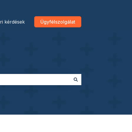
ri kérdések
Ügyfélszolgálat