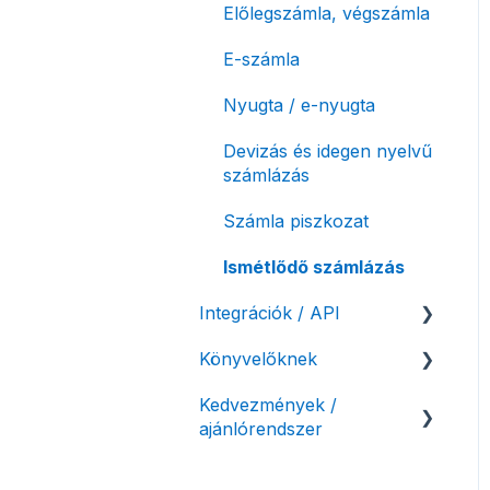
Előlegszámla, végszámla
korlátozás
Tömeges
E-számla
Fizetési módok
számlagenerálás
Nyugta / e-nyugta
Tömeges-, és csoportos
műveletek
Devizás és idegen nyelvű
számlázás
Megbízott
számlakibocsátás /
Számla piszkozat
Önszámlázás
Ismétlődő számlázás
Online fizetési
megoldások
Integrációk / API
Archiválás
Könyvelőknek
API interfész, Számla
Agent
Postai szolgáltatás
Kedvezmények /
Listák / adatexport
ajánlórendszer
Webshop pluginok
Évzárás #free
Könyvelő program
csomagban
Banki integrációk,
integrációk
Ajánlórendszer