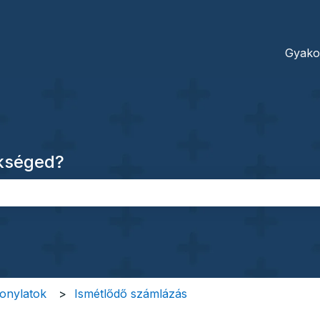
dításokhoz
Gyako
ükséged?
őmező.
zonylatok
Ismétlődő számlázás