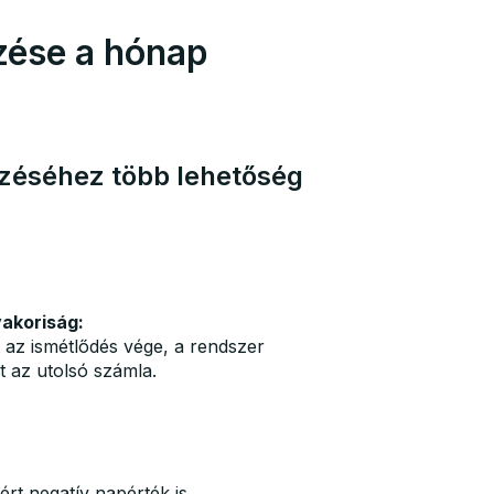
zése a hónap
zéséhez több lehetőség
akoriság:
 az ismétlődés vége, a rendszer
t az utolsó számla.
zért negatív napérték is