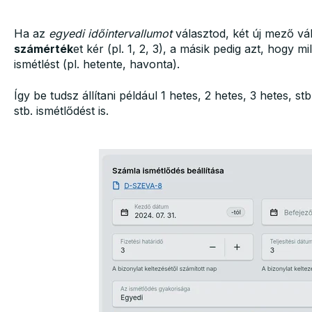
Ha az
egyedi időintervallumot
választod, két új mező vál
számérték
et kér (pl. 1, 2, 3), a másik pedig azt, hogy m
ismétlést (pl. hetente, havonta).
Így be tudsz állítani például 1 hetes, 2 hetes, 3 hetes, stb
stb. ismétlődést is.