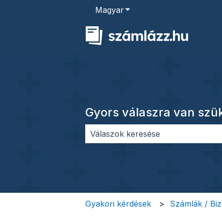
Magyar
Almenü megjelenítése for
Gyors válaszra van sz
Nincs javaslat, mert üres a keres
Gyakori kérdések
Számlák / Bi