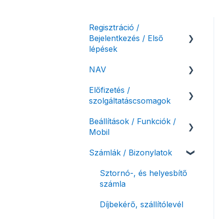
Regisztráció /
Bejelentkezés / Első
lépések
NAV
Felhasználó beállításai
Előfizetés /
Számlázási fiók kezdő
NAV online
szolgáltatáscsomagok
beállításai, első lépések
adatszolgáltatás
Beállítások / Funkciók /
Adóhatósági ellenőrzés
Szolgáltatáscsomag
Mobil
adatszolgáltatás
kiválasztása
Számlák / Bizonylatok
NAV pénztárgép feladás
Szolgáltatáscsomag
Számlakészítés
(PTGSZLAH)
módosítása
Mobilapplikáció /
Sztornó-, és helyesbítő
Számlaverzum
Fiók / felhasználó
MostSzámlázz
számla
törlése
Bejövő számlák és vevői
Díjbekérő, szállítólevél
Díjfizetés / díjtartozás /
fiók