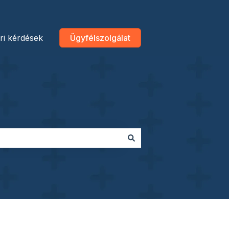
ri kérdések
Ügyfélszolgálat