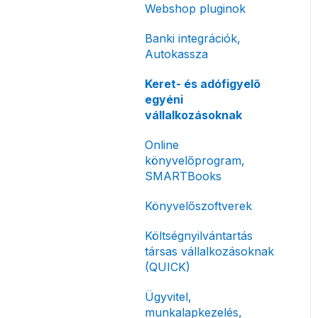
Előlegszámla, végszámla
Webshop pluginok
korlátozás
Tömeges
E-számla
Banki integrációk,
Fizetési módok
számlagenerálás
Autokassza
Nyugta / e-nyugta
Tömeges-, és csoportos
Keret- és adófigyelő
műveletek
Devizás és idegen nyelvű
egyéni
számlázás
Megbízott
vállalkozásoknak
számlakibocsátás /
Számla piszkozat
Online
Önszámlázás
könyvelőprogram,
Ismétlődő számlázás
Online fizetési
SMARTBooks
megoldások
Könyvelőszoftverek
Archiválás
Költségnyilvántartás
Postai szolgáltatás
társas vállalkozásoknak
(QUICK)
Évzárás #free
csomagban
Ügyvitel,
munkalapkezelés,