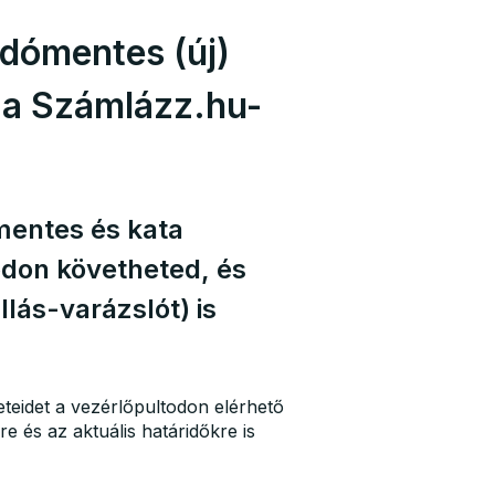
adómentes (új)
 a Számlázz.hu-
mentes és kata
odon követheted, és
lás-varázslót) is
teidet a vezérlőpultodon elérhető
re és az aktuális határidőkre is