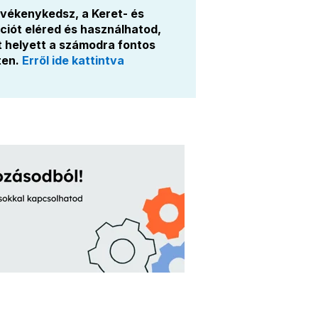
vékenykedsz, a Keret- és
kciót eléred és használhatod,
t helyett a számodra fontos
ten.
Erről ide kattintva