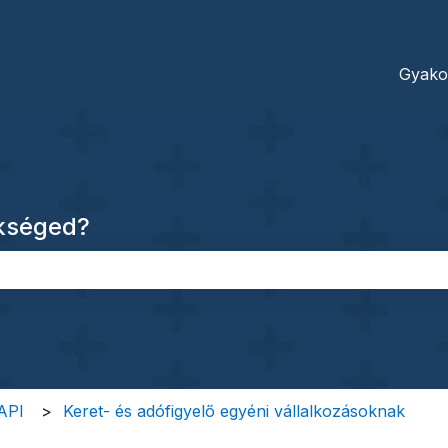
dításokhoz
Gyako
ükséged?
őmező.
 API
Keret- és adófigyelő egyéni vállalkozásoknak