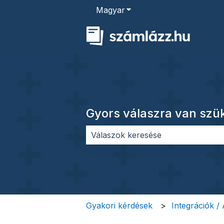
Magyar
Almenü megjelenítése for
Gyors válaszra van sz
Nincs javaslat, mert üres a keres
Gyakori kérdések
Integrációk /