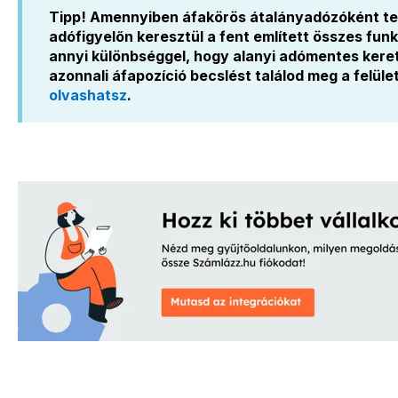
Tipp! Amennyiben áfakörös átalányadózóként te
adófigyelőn keresztül a fent említett összes fun
annyi különbséggel, hogy alanyi adómentes kere
azonnali áfapozíció becslést találod meg a felüle
olvashatsz
.