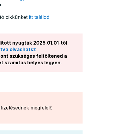
.
ató cikkünket
itt találod
.
ított nyugták 2025.01.01-től
intva olvashatsz
ont szükséges feltöltened a
et számítás helyes legyen.
őfizetésednek megfelelő