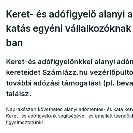
Keret- és adófigyelő alanyi 
katás egyéni vállalkozóknak
ban
Keret-és adófigyelőnkkel alanyi adó
kereteidet Számlázz.hu vezérlőpult
további adózási támogatást (pl. beval
találsz.
Naprakészen követheted alanyi adómentes- és kata kere
Keret- és adófigyelőnk segítségével, és emellett teendőid
figyelmeztetünk!