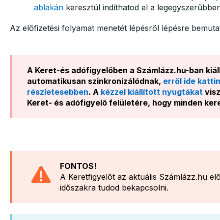
ablakán
keresztül indíthatod el a legegyszerűbben
Az előfizetési folyamat menetét lépésről lépésre bemut
A Keret-és adófigyelőben a Számlázz.hu-ban kiáll
automatikusan szinkronizálódnak,
erről ide katt
részletesebben
. A
kézzel kiállított nyugtákat
visz
Keret- és adófigyelő felületére, hogy minden ker
FONTOS!
A Keretfigyelőt az aktuális Számlázz.hu el
időszakra tudod bekapcsolni.