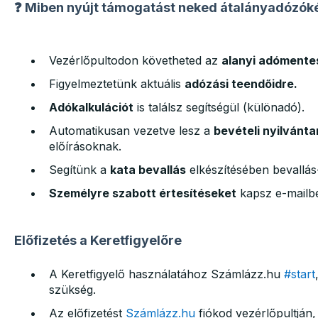
❓ Miben nyújt támogatást neked átalányadózóké
Vezérlőpultodon követheted az
alanyi adómente
Figyelmeztetünk aktuális
adózási teendőidre.
Adókalkulációt
is találsz segítségül (különadó).
Automatikusan vezetve lesz a
bevételi nyilvánt
előírásoknak.
Segítünk a
kata bevallás
elkészítésében bevallás
Személyre szabott értesítéseket
kapsz e-mailbe
Előfizetés a Keretfigyelőre
A Keretfigyelő használatához Számlázz.hu
#start
szükség.
Az előfizetést
Számlázz.hu
fiókod vezérlőpultján,