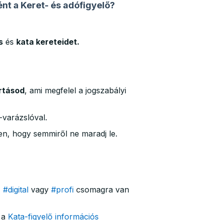
nt a Keret- és adófigyelő?
s
és
kata kereteidet.
artásod
, ami megfelel a jogszabályi
-varázslóval.
n, hogy semmiről ne maradj le.
,
#digital
vagy
#profi
csomagra van
 a
Kata-figyelő információs