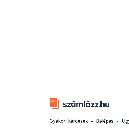
Gyakori kérdések
•
Belépés
•
Ügy