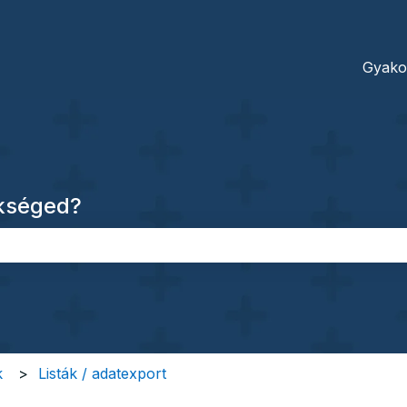
dításokhoz
Gyako
ükséged?
őmező.
k
Listák / adatexport