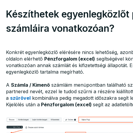
Készíthetek egyenlegközlőt
számláira vonatkozóan?
Konkrét egyenlegközlő elérésére nincs lehetőség, azo
oldalon elérhető
Pénzforgalom (excel)
segítségével kön
vonatkozóan annak számláit és kifizetettségi állapotát. 
egyenlegközlő tartalma megírható.
A
Számla / Kimenő
számláim menüpontban található sz
partnered nevét, ezzel le tudod szűrni a részére kiállít
a
szűrővel
kombinálva pedig megadott időszakra segít le
Kijelölés után a
Pénzforgalom (excel)
segít az adatletöl