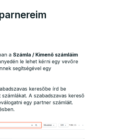
 parnereim
nban a
Számla / Kimenő számláim
nyedén le lehet kérni egy vevőre
Ennek segítségével egy
abadszavas keresőbe írd be
ott számlákat. A szabadszavas kereső
válogatni egy partner számláit.
tésben.