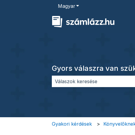
Magyar
Almenü megjelenítése for
Gyors válaszra van sz
Nincs javaslat, mert üres a keres
Gyakori kérdések
Könyvelőkne