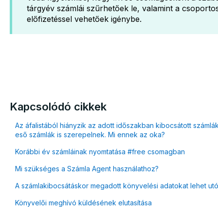
tárgyév számlái szűrhetőek le, valamint a csoporto
előfizetéssel vehetőek igénybe.
Kapcsolódó cikkek
Az áfalistából hiányzik az adott időszakban kibocsátott számlá
eső számlák is szerepelnek. Mi ennek az oka?
Korábbi év számláinak nyomtatása #free csomagban
Mi szükséges a Számla Agent használathoz?
A számlakibocsátáskor megadott könyvelési adatokat lehet ut
Könyvelői meghívó küldésének elutasítása