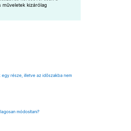
s műveletek kizárólag
k egy része, illetve az időszakba nem
ólagosan módosítani?