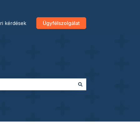
ri kérdések
Ügyfélszolgálat