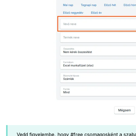
Vedd figyelembe, hogy #free csomagosként a szab