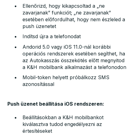
Ellenőrizd, hogy kikapcsoltad a „ne
zavarjanak” funkciót; „ne zavarjanak”
esetében előfordulhat, hogy nem észleled a
push üzenetet
Indítsd újra a telefonodat
Andorid 5.0 vagy iOS 11.0-nál korábbi
operációs rendszerek esetében segíthet, ha
az Autokasszás összekötés előtt megnyitod
a K&H mobilbank alkalmazást a telefonodon
Mobil-token helyett próbálkozz SMS
azonosítással
Push üzenet beállítása iOS rendszeren:
Beállításokban a K&H mobilbankot
kiválasztva tudod engedélyezni az
értesítéseket