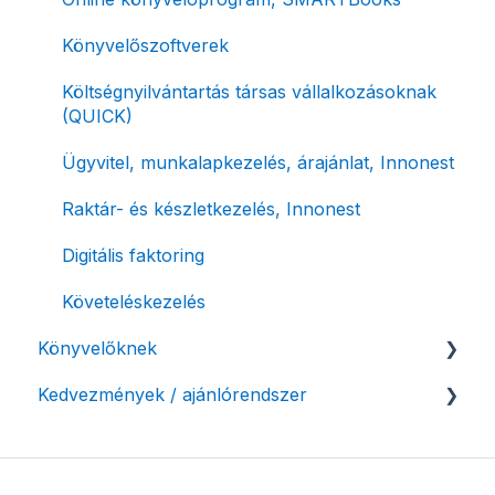
Archiválás
Számla piszkozat
Könyvelőszoftverek
Postai szolgáltatás
Ismétlődő számlázás
Költségnyilvántartás társas vállalkozásoknak
(QUICK)
Évzárás #free csomagban
Ügyvitel, munkalapkezelés, árajánlat, Innonest
Számla nyomtatás / mobilnyomtatók
Raktár- és készletkezelés, Innonest
Termékek, partnerek
Digitális faktoring
Automatikus értesítések
Követeléskezelés
Beállítások módosítása
Könyvelőknek
Számlák kifizetettségének kezelése
Kedvezmények / ajánlórendszer
Listák / adatexport
Fizetési kérelem
Könyvelő program integrációk
Ajánlórendszer
Adózási támogatás egyéni vállalkozásoknak
SMARTBooks
Mobilnyomtatók