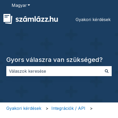
Magyar
Almenü megjelenítése fordításokhoz
Gyakori kérdések
Gyors válaszra van szükséged?
Nincs javaslat, mert üres a keresőmező.
Gyakori kérdések
Integrációk / API