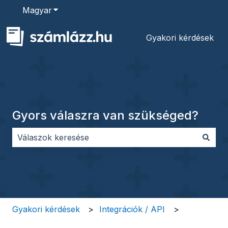
Magyar
Almenü megjelenítése fordításokhoz
Gyakori kérdések
Gyors válaszra van szükséged?
Nincs javaslat, mert üres a keresőmező.
Gyakori kérdések
Integrációk / API