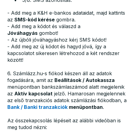
5/b. SMS azonosítás:
- Add meg a K&H e-bankos adataidat, majd kattints
az
SMS-kód kérése
gombra.
- Add meg a kódot és válaszd a
Jóváhagyás
gombot!
- Az újbóli jóváhagyáshoz kérj SMS kódot!
- Add meg az új kódot és hagyd jóvá, így a
kapcsolatot sikeresen létrehozod a két rendszer
között!
6. Számlázz.hu-s fiókod készen áll az adatok
fogadására, amit az
Beállítások / Autokassza
menüpontban bankszámlaszámod alatt megjelenik
az
Aktív kapcsolat
jelző. Hamarosan megjelennek
az első tranzakciós adatok számlázási fiókodban, a
Bank / Banki tranzakciók
menüpontban
.
Az összekapcsolás lépéseit az alábbi videóban is
meg tudod nézni: