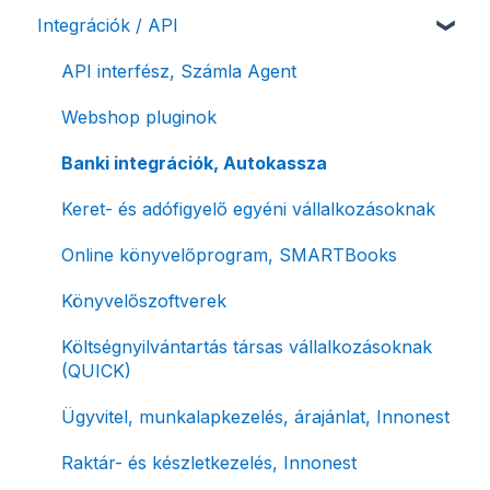
Integrációk / API
Számlaverzum
Fiók / felhasználó törlése
Mobilapplikáció / MostSzámlázz
Sztornó-, és helyesbítő számla
Díjfizetés / díjtartozás / korlátozás
Bejövő számlák és vevői fiók
Díjbekérő, szállítólevél
API interfész, Számla Agent
Fizetési módok
Tömeges számlagenerálás
Előlegszámla, végszámla
Webshop pluginok
Tömeges-, és csoportos műveletek
E-számla
Banki integrációk, Autokassza
Megbízott számlakibocsátás / Önszámlázás
Nyugta / e-nyugta
Keret- és adófigyelő egyéni vállalkozásoknak
Online fizetési megoldások
Devizás és idegen nyelvű számlázás
Online könyvelőprogram, SMARTBooks
Archiválás
Számla piszkozat
Könyvelőszoftverek
Postai szolgáltatás
Ismétlődő számlázás
Költségnyilvántartás társas vállalkozásoknak
(QUICK)
Évzárás #free csomagban
Ügyvitel, munkalapkezelés, árajánlat, Innonest
Számla nyomtatás / mobilnyomtatók
Raktár- és készletkezelés, Innonest
Termékek, partnerek