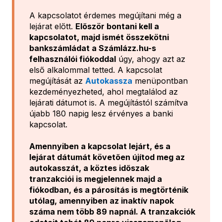
A kapcsolatot érdemes megújítani még a
lejárat előtt.
Először bontani kell a
kapcsolatot, majd ismét összekötni
bankszámládat a Számlázz.hu-s
felhasználói fiókoddal
úgy, ahogy azt az
első alkalommal tetted. A kapcsolat
megújítását az
Autokassza
menüpontban
kezdeményezheted, ahol megtalálod az
lejárati dátumot is. A megújítástól számítva
újabb 180 napig lesz érvényes a banki
kapcsolat.
Amennyiben a kapcsolat lejárt, és a
lejárat dátumát követően újítod meg az
autokasszát, a köztes időszak
tranzakciói is megjelennek majd a
fiókodban, és a párosítás is megtörténik
utólag, amennyiben az inaktív napok
száma nem több 89 napnál. A tranzakciók