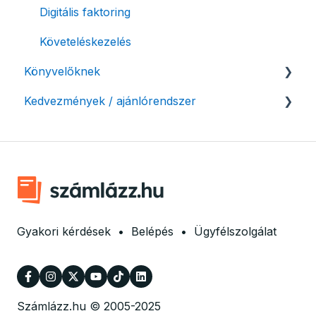
Digitális faktoring
Automatikus értesítések
Követeléskezelés
Beállítások módosítása
Könyvelőknek
Számlák kifizetettségének kezelése
Kedvezmények / ajánlórendszer
Listák / adatexport
Fizetési kérelem
Könyvelő program integrációk
Ajánlórendszer
Adózási támogatás egyéni vállalkozásoknak
SMARTBooks
Mobilnyomtatók
Könyvelői hozzáférés
Ingyenes csomag alapítványoknak
Marketing együttműködés
Gyakori kérdések
•
Belépés
•
Ügyfélszolgálat
Számlázz.hu © 2005-2025