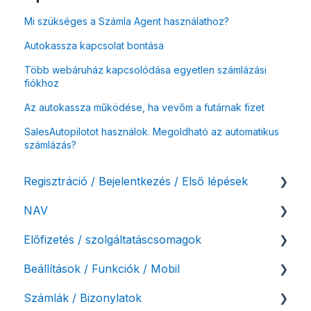
Mi szükséges a Számla Agent használathoz?
Autokassza kapcsolat bontása
Több webáruház kapcsolódása egyetlen számlázási
fiókhoz
Az autokassza működése, ha vevőm a futárnak fizet
SalesAutopilotot használok. Megoldható az automatikus
számlázás?
Regisztráció / Bejelentkezés / Első lépések
NAV
Felhasználó beállításai
Előfizetés / szolgáltatáscsomagok
Számlázási fiók kezdő beállításai, első lépések
NAV online adatszolgáltatás
Beállítások / Funkciók / Mobil
Adóhatósági ellenőrzés adatszolgáltatás
Szolgáltatáscsomag kiválasztása
Számlák / Bizonylatok
NAV pénztárgép feladás (PTGSZLAH)
Szolgáltatáscsomag módosítása
Számlakészítés