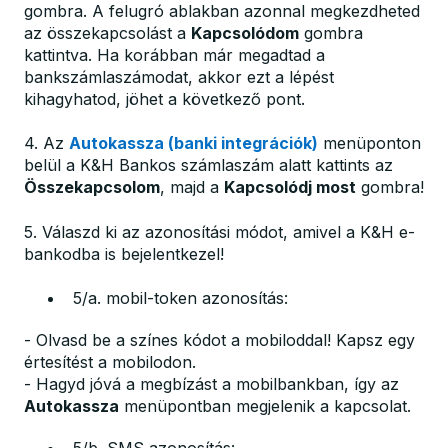
gombra. A felugró ablakban azonnal megkezdheted
az összekapcsolást a
Kapcsolódom
gombra
kattintva. Ha korábban már megadtad a
bankszámlaszámodat, akkor ezt a lépést
kihagyhatod, jöhet a következő pont.
4. Az
Autokassza (banki integrációk)
menüponton
belül a K&H Bankos számlaszám alatt kattints az
Összekapcsolom
, majd a
Kapcsolódj most
gombra!
5. Válaszd ki az azonosítási módot, amivel a K&H e-
bankodba is bejelentkezel!
5/a. mobil-token azonosítás:
- Olvasd be a színes kódot a mobiloddal! Kapsz egy
értesítést a mobilodon.
- Hagyd jóvá a megbízást a mobilbankban, így az
Autokassza
menüpontban megjelenik a kapcsolat.