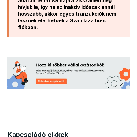
adatait tehát 89 napra visszamenőleg
hívjuk le, így ha az inaktív időszak ennél
hosszabb, akkor egyes tranzakciók nem
lesznek elérhetőek a Számlázz.hu-s
fiókban.
Kapcsolódó cikkek