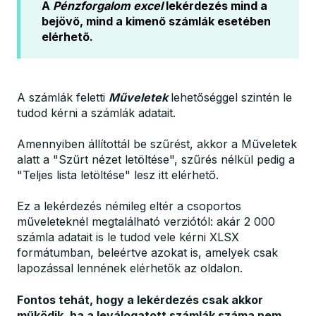
A
Pénzforgalom excel
lekérdezés mind a
bejövő, mind a kimenő számlák esetében
elérhető.
A számlák feletti
Műveletek
lehetőséggel szintén le
tudod kérni a számlák adatait.
Amennyiben állítottál be szűrést, akkor a Műveletek
alatt a "Szűrt nézet letöltése", szűrés nélkül pedig a
"Teljes lista letöltése" lesz itt elérhető.
Ez a lekérdezés némileg eltér a csoportos
műveleteknél megtalálható verziótól: akár 2 000
számla adatait is le tudod vele kérni XLSX
formátumban, beleértve azokat is, amelyek csak
lapozással lennének elérhetők az oldalon.
Fontos tehát, hogy a lekérdezés csak akkor
működik, ha a leválogatott számlák száma nem