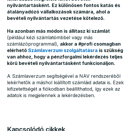
nyilvántartásként. Ez különösen fontos katás és
átalányadózó vállalkozások számára, ahol a
bevételi nyilvántartás vezetése kötelező.
Ha azonban más módon is állítasz ki számlát
(például kézi számlatömbbel vagy más
számlázóprogrammal),
akkor a #profi csomagban
elérhető
Számlaverzum szolgáltatásra
is szükség
van ahhoz, hogy a pénzforgalmi lekérdezés teljes
körű bevételi nyilvántartásként funkcionáljon.
A Számlaverzum segítségével a NAV rendszeréből
lekérhetők a máshol kiállított számláid adatai is. Ezek
kifizetettségét a fiókodban beállíthatod, így ezek az
adatok is megjelennek a lekérdezésben.
Kapcsolódó cikkek