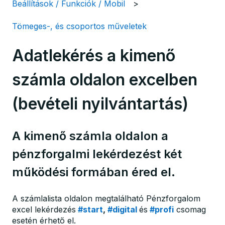
Beállítások / Funkciók / Mobil
Tömeges-, és csoportos műveletek
Adatlekérés a kimenő
számla oldalon excelben
(bevételi nyilvántartás)
A kimenő számla oldalon a
pénzforgalmi lekérdezést két
működési formában éred el.
A számlalista oldalon megtalálható Pénzforgalom
excel lekérdezés
#start
,
#digital
és
#profi
csomag
esetén érhető el.