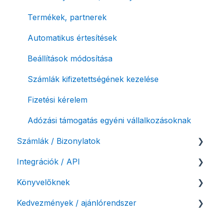
Termékek, partnerek
Automatikus értesítések
Beállítások módosítása
Számlák kifizetettségének kezelése
Fizetési kérelem
Adózási támogatás egyéni vállalkozásoknak
Számlák / Bizonylatok
Integrációk / API
Sztornó-, és helyesbítő számla
Könyvelőknek
Díjbekérő, szállítólevél
API interfész, Számla Agent
Kedvezmények / ajánlórendszer
Előlegszámla, végszámla
Webshop pluginok
Listák / adatexport