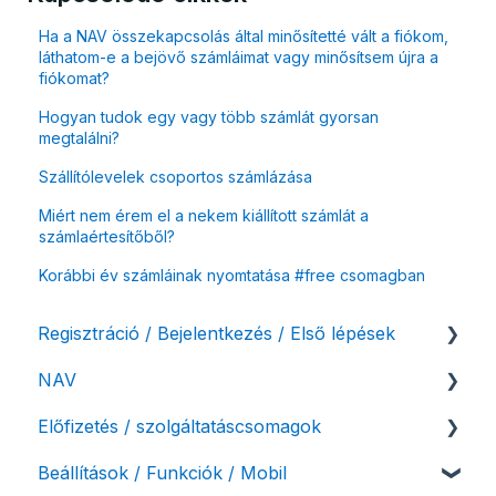
Ha a NAV összekapcsolás által minősítetté vált a fiókom,
láthatom-e a bejövő számláimat vagy minősítsem újra a
fiókomat?
Hogyan tudok egy vagy több számlát gyorsan
megtalálni?
Szállítólevelek csoportos számlázása
Miért nem érem el a nekem kiállított számlát a
számlaértesítőből?
Korábbi év számláinak nyomtatása #free csomagban
Regisztráció / Bejelentkezés / Első lépések
NAV
Felhasználó beállításai
Előfizetés / szolgáltatáscsomagok
Számlázási fiók kezdő beállításai, első lépések
NAV online adatszolgáltatás
Beállítások / Funkciók / Mobil
Adóhatósági ellenőrzés adatszolgáltatás
Szolgáltatáscsomag kiválasztása