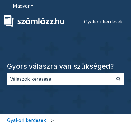
Magyar
Almenü megjelenítése fordításokhoz
Gyakori kérdések
Gyors válaszra van szükséged?
Nincs javaslat, mert üres a keresőmező.
Gyakori kérdések