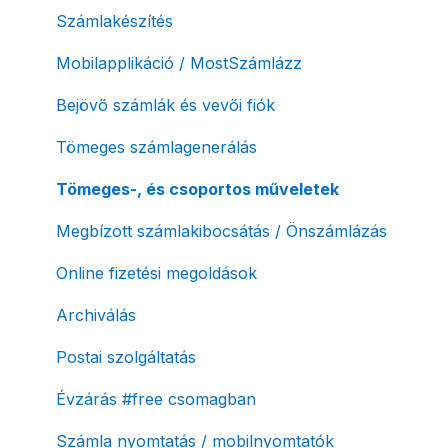
NAV pénztárgép feladás (PTGSZLAH)
Szolgáltatáscsomag módosítása
Számlakészítés
Számlaverzum
Fiók / felhasználó törlése
Mobilapplikáció / MostSzámlázz
Díjfizetés / díjtartozás / korlátozás
Bejövő számlák és vevői fiók
Fizetési módok
Tömeges számlagenerálás
Tömeges-, és csoportos műveletek
Megbízott számlakibocsátás / Önszámlázás
Online fizetési megoldások
Archiválás
Postai szolgáltatás
Évzárás #free csomagban
Számla nyomtatás / mobilnyomtatók