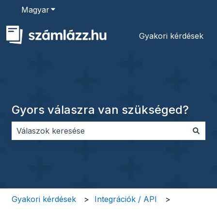
Magyar
Almenü megjelenítése fordításokhoz
Gyakori kérdések
Gyors válaszra van szükséged?
Nincs javaslat, mert üres a keresőmező.
Gyakori kérdések
Integrációk / API