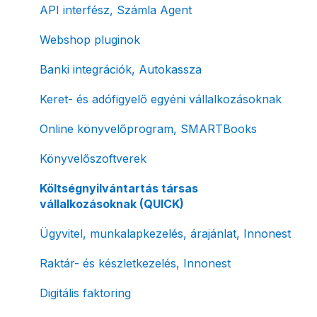
Díjfizetés / díjtartozás / korlátozás
Bejövő számlák és vevői fiók
Díjbekérő, szállítólevél
API interfész, Számla Agent
Fizetési módok
Tömeges számlagenerálás
Előlegszámla, végszámla
Webshop pluginok
Tömeges-, és csoportos műveletek
E-számla
Banki integrációk, Autokassza
Megbízott számlakibocsátás / Önszámlázás
Nyugta / e-nyugta
Keret- és adófigyelő egyéni vállalkozásoknak
Online fizetési megoldások
Devizás és idegen nyelvű számlázás
Online könyvelőprogram, SMARTBooks
Archiválás
Számla piszkozat
Könyvelőszoftverek
Postai szolgáltatás
Ismétlődő számlázás
Költségnyilvántartás társas
vállalkozásoknak (QUICK)
Évzárás #free csomagban
Ügyvitel, munkalapkezelés, árajánlat, Innonest
Számla nyomtatás / mobilnyomtatók
Raktár- és készletkezelés, Innonest
Termékek, partnerek
Digitális faktoring
Automatikus értesítések