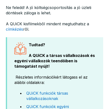
Ne feledd! A jó költségcsoportosítás a jó üzleti
döntések záloga is lehet.
A QUiCK kisfilmekből mindent megtudhatsz a
címkézés
ről.
Tudtad?
A QUiCK a társas vállalkozások és
egyéni vállalkozók teendőiben is
támogatást nyújt!
Részletes információkért látogass el az
alábbi oldalakra:
QUiCK funkciók társas
vállalkozásoknak
QUiCK funkciók egyéni