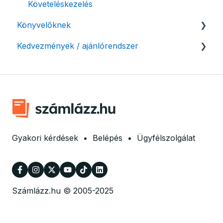
Követeléskezelés
Beállítások módosítása
Könyvelőknek
Számlák kifizetettségének kezelése
Kedvezmények / ajánlórendszer
Listák / adatexport
Fizetési kérelem
Könyvelő program integrációk
Ajánlórendszer
Adózási támogatás egyéni vállalkozásoknak
SMARTBooks
Mobilnyomtatók
Könyvelői hozzáférés
Ingyenes csomag alapítványoknak
Marketing együttműködés
Gyakori kérdések
•
Belépés
•
Ügyfélszolgálat
Számlázz.hu © 2005-2025