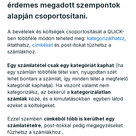
érdemes megadott szempontok
alapján csoportosítani.
A bevételek és költségek csoportosítását a QUiCK-
ben többféle módon teheted meg:
kategorizálhatsz
,
iktathatsz,
címkéket
és post-itokat tűzhetsz a
számlákhoz.
Egy számlatétel csak egy kategóriát kaphat
(ha
egy számlán többféle tétel van, nyugodtan szét
lehet bontani a számlát, így minden tétel a megfelelő
kategóriát kaphatja). Ha viszont valamit nem
kategorizálsz, az bekerül a
kategorizálatlan
számlák
közé, és a kimutatásokban egyben látod
ezeket a költségeket.
Ezzel szemben
címkéből több is kerülhet egy
számlatételre
, post-itokkal pedig megjegyzéseket
fűzhetsz a számlákhoz .