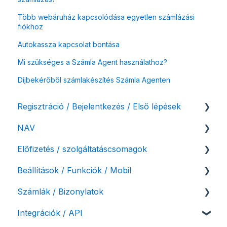
Több webáruház kapcsolódása egyetlen számlázási
fiókhoz
Autokassza kapcsolat bontása
Mi szükséges a Számla Agent használathoz?
Díjbekérőből számlakészítés Számla Agenten
Regisztráció / Bejelentkezés / Első lépések
NAV
Felhasználó beállításai
Előfizetés / szolgáltatáscsomagok
Számlázási fiók kezdő beállításai, első lépések
NAV online adatszolgáltatás
Beállítások / Funkciók / Mobil
Adóhatósági ellenőrzés adatszolgáltatás
Szolgáltatáscsomag kiválasztása
Számlák / Bizonylatok
NAV pénztárgép feladás (PTGSZLAH)
Szolgáltatáscsomag módosítása
Számlakészítés
Integrációk / API
Számlaverzum
Fiók / felhasználó törlése
Mobilapplikáció / MostSzámlázz
Sztornó-, és helyesbítő számla