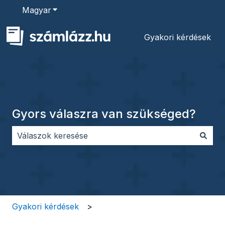
Magyar
Almenü megjelenítése fordításokhoz
Gyakori kérdések
Gyors válaszra van szükséged?
Nincs javaslat, mert üres a keresőmező.
Gyakori kérdések