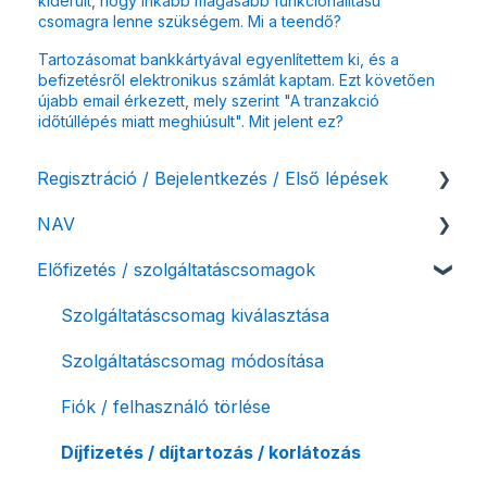
kiderült, hogy inkább magasabb funkcionalitású
csomagra lenne szükségem. Mi a teendő?
Tartozásomat bankkártyával egyenlítettem ki, és a
befizetésről elektronikus számlát kaptam. Ezt követően
újabb email érkezett, mely szerint "A tranzakció
időtúllépés miatt meghiúsult". Mit jelent ez?
Regisztráció / Bejelentkezés / Első lépések
NAV
Felhasználó beállításai
Előfizetés / szolgáltatáscsomagok
Számlázási fiók kezdő beállításai, első lépések
NAV online adatszolgáltatás
Adóhatósági ellenőrzés adatszolgáltatás
Szolgáltatáscsomag kiválasztása
NAV pénztárgép feladás (PTGSZLAH)
Szolgáltatáscsomag módosítása
Számlaverzum
Fiók / felhasználó törlése
Díjfizetés / díjtartozás / korlátozás