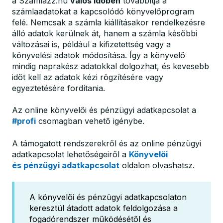
a Számlázz.hu
valós időben
továbbítja a
számlaadatokat a kapcsolódó könyvelőprogram
felé. Nemcsak a számla kiállításakor rendelkezésre
álló adatok kerülnek át, hanem a számla későbbi
változásai is, például a kifizetettség vagy a
könyvelési adatok módosítása. Így a könyvelő
mindig naprakész adatokkal dolgozhat, és kevesebb
időt kell az adatok kézi rögzítésére vagy
egyeztetésére fordítania.
Az online könyvelői és pénzügyi adatkapcsolat a
#profi
csomagban vehető igénybe.
A támogatott rendszerekről és az online pénzügyi
adatkapcsolat lehetőségeiről a
Könyvelői
és pénzügyi adatkapcsolat
oldalon olvashatsz.
A könyvelői és pénzügyi adatkapcsolaton
keresztül átadott adatok feldolgozása a
fogadórendszer működésétől és