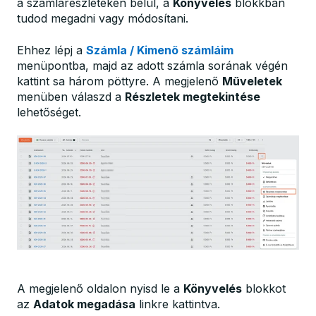
a számlarészleteken belül, a
Könyvelés
blokkban
tudod megadni vagy módosítani.
Ehhez lépj a
Számla / Kimenő számláim
menüpontba, majd az adott számla sorának végén
kattint sa három pöttyre. A megjelenő
Műveletek
menüben válaszd a
Részletek megtekintése
lehetőséget.
A megjelenő oldalon nyisd le a
Könyvelés
blokkot
az
Adatok megadása
linkre kattintva.