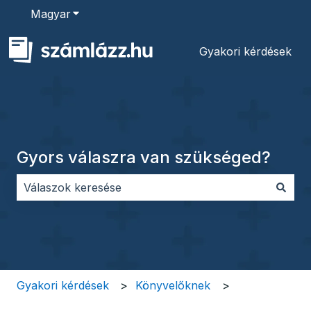
Magyar
Almenü megjelenítése fordításokhoz
Gyakori kérdések
Gyors válaszra van szükséged?
Nincs javaslat, mert üres a keresőmező.
Gyakori kérdések
Könyvelőknek