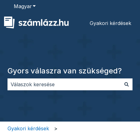
Magyar
Almenü megjelenítése fordításokhoz
Gyakori kérdések
Gyors válaszra van szükséged?
Nincs javaslat, mert üres a keresőmező.
Gyakori kérdések