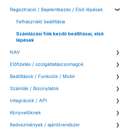
Regisztráció / Bejelentkezés / Első lépések
Felhasználó beállításai
Számlázási fiók kezdő beállításai, első
lépések
NAV
Előfizetés / szolgáltatáscsomagok
NAV online adatszolgáltatás
Beállítások / Funkciók / Mobil
Adóhatósági ellenőrzés adatszolgáltatás
Szolgáltatáscsomag kiválasztása
Számlák / Bizonylatok
NAV pénztárgép feladás (PTGSZLAH)
Szolgáltatáscsomag módosítása
Számlakészítés
Integrációk / API
Számlaverzum
Fiók / felhasználó törlése
Mobilapplikáció / MostSzámlázz
Sztornó-, és helyesbítő számla
Könyvelőknek
Díjfizetés / díjtartozás / korlátozás
Bejövő számlák és vevői fiók
Díjbekérő, szállítólevél
API interfész, Számla Agent
Kedvezmények / ajánlórendszer
Fizetési módok
Tömeges számlagenerálás
Előlegszámla, végszámla
Webshop pluginok
Listák / adatexport