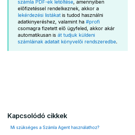
számla PDF-ek letöltése
, amennyiben
előfizetéssel rendelkeznek, akkor a
lekérdezési listákat
is tudod használni
adatkinyeréshez, valamint ha
#profi
csomagra fizetett elő ügyfeled, akkor akár
automatikusan is
át tudjuk küldeni
számláinak adatait könyvelői rendszeredbe
.
Kapcsolódó cikkek
Mi szükséges a Számla Agent használathoz?