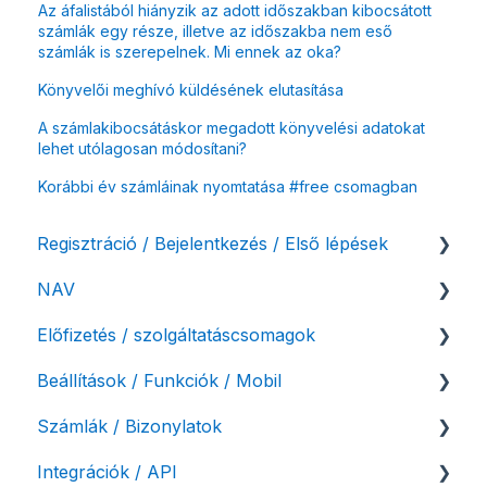
Az áfalistából hiányzik az adott időszakban kibocsátott
számlák egy része, illetve az időszakba nem eső
számlák is szerepelnek. Mi ennek az oka?
Könyvelői meghívó küldésének elutasítása
A számlakibocsátáskor megadott könyvelési adatokat
lehet utólagosan módosítani?
Korábbi év számláinak nyomtatása #free csomagban
Regisztráció / Bejelentkezés / Első lépések
NAV
Felhasználó beállításai
Előfizetés / szolgáltatáscsomagok
Számlázási fiók kezdő beállításai, első lépések
NAV online adatszolgáltatás
Beállítások / Funkciók / Mobil
Adóhatósági ellenőrzés adatszolgáltatás
Szolgáltatáscsomag kiválasztása
Számlák / Bizonylatok
NAV pénztárgép feladás (PTGSZLAH)
Szolgáltatáscsomag módosítása
Számlakészítés
Integrációk / API
Számlaverzum
Fiók / felhasználó törlése
Mobilapplikáció / MostSzámlázz
Sztornó-, és helyesbítő számla