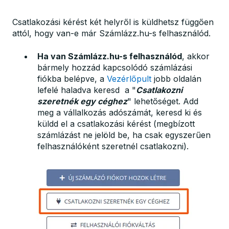
Csatlakozási kérést két helyről is küldhetsz függően
attól, hogy van-e már Számlázz.hu-s felhasználód.
Ha van Számlázz.hu-s felhasználód
, akkor
bármely hozzád kapcsolódó számlázási
fiókba belépve, a
Vezérlőpult
jobb oldalán
lefelé haladva keresd a "
Csatlakozni
szeretnék egy céghez
" lehetőséget. Add
meg a vállalkozás adószámát, keresd ki és
küldd el a csatlakozási kérést (megbízott
számlázást ne jelöld be, ha csak egyszerűen
felhasználóként szeretnél csatlakozni).