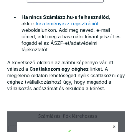
Ha nincs Számlázz.hu-s felhasználód
,
akkor
kezdeményezz regisztrációt
weboldalunkon. Add meg neved, e-mail
címed, add meg a használni kívánt jelszót és
fogadd el az ÁSZF-et/adatvédelmi
tájékoztatót.
A következő oldalon az alábbi képernyő vár, itt
válaszd a
Csatlakozom egy céghez
linket. A
megjelenő oldalon lehetőséged nyílik csatlakozni egy
céghez (vállalkozáshoz) úgy, hogy megadod a
vállalkozás adószámát és elküldöd a kérést.