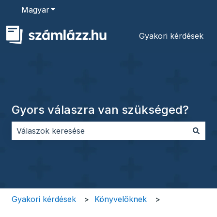
Magyar
Almenü megjelenítése fordításokhoz
Gyakori kérdések
Gyors válaszra van szükséged?
Nincs javaslat, mert üres a keresőmező.
Gyakori kérdések
Könyvelőknek