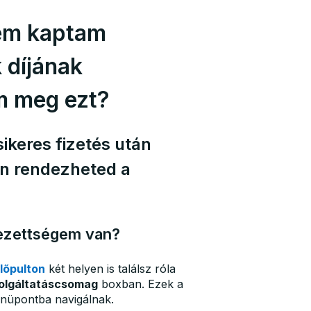
nem kaptam
 díjának
om meg ezt?
sikeres fizetés után
n rendezheted a
lezettségem van?
lőpulton
két helyen is találsz róla
olgáltatáscsomag
boxban. Ezek a
üpontba navigálnak.