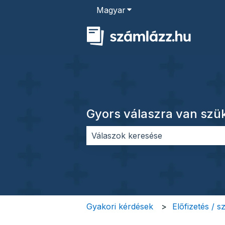
Magyar
Almenü megjelenítése for
Gyors válaszra van sz
Nincs javaslat, mert üres a keres
Gyakori kérdések
Előfizetés / 