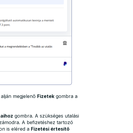
l alján megjelenő
Fizetek
gombra a
taihoz
gombra. A szükséges utalási
 számodra. A befizetéshez tartozó
on is eléred a
Fizetési értesítő