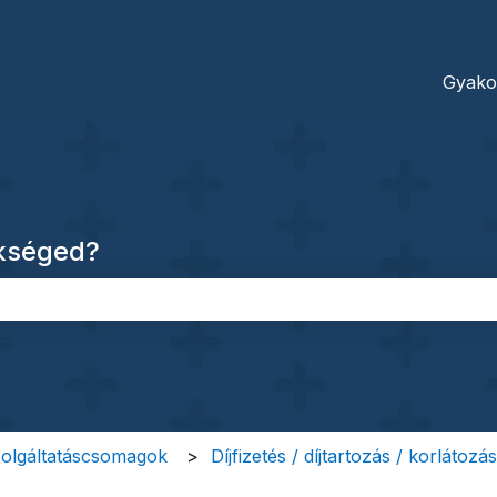
dításokhoz
Gyako
ükséged?
őmező.
szolgáltatáscsomagok
Díjfizetés / díjtartozás / korlátozás