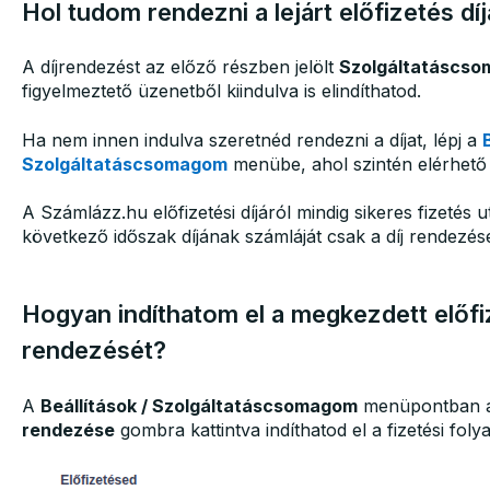
Hol tudom rendezni a lejárt előfizetés díj
A díjrendezést az előző részben jelölt
Szolgáltatáscso
figyelmeztető üzenetből kiindulva is elindíthatod.
Ha nem innen indulva szeretnéd rendezni a díjat, lépj a
Szolgáltatáscsomagom
menübe, ahol szintén elérhető a
A Számlázz.hu előfizetési díjáról mindig sikeres fizetés ut
következő időszak díjának számláját csak a díj rendezés
Hogyan indíthatom el a megkezdett előfi
rendezését?
A
Beállítások / Szolgáltatáscsomagom
menüpontban 
rendezése
gombra kattintva indíthatod el a fizetési foly