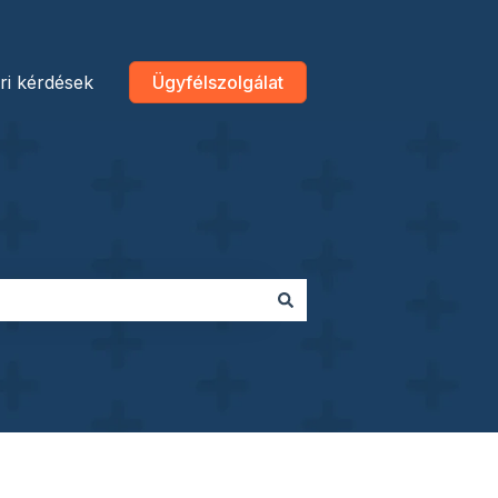
ri kérdések
Ügyfélszolgálat