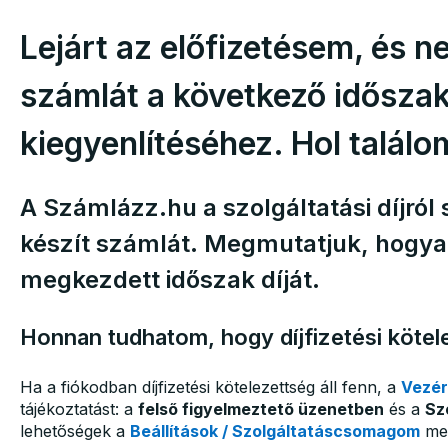
Lejárt az előfizetésem, és 
számlát a következő időszak
kiegyenlítéséhez. Hol talál
A Számlázz.hu a szolgáltatási díjról 
készít számlát. Megmutatjuk, hogya
megkezdett időszak díját.
Honnan tudhatom, hogy díjfizetési köte
Ha a fiókodban díjfizetési kötelezettség áll fenn, a
Vezér
tájékoztatást: a
felső figyelmeztető üzenetben
és a
Sz
lehetőségek a
Beállítások / Szolgáltatáscsomagom
men