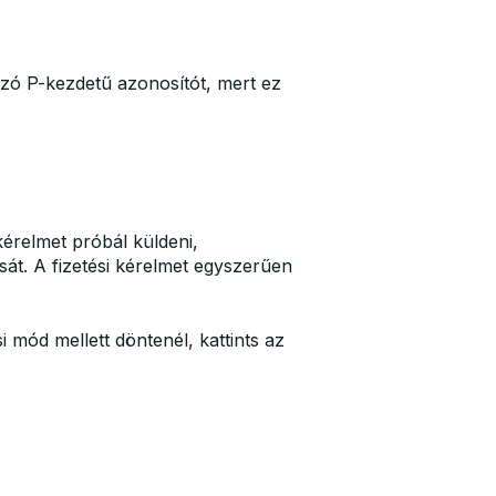
zó P-kezdetű azonosítót, mert ez
kérelmet próbál küldeni,
át. A fizetési kérelmet egyszerűen
i mód mellett döntenél, kattints az