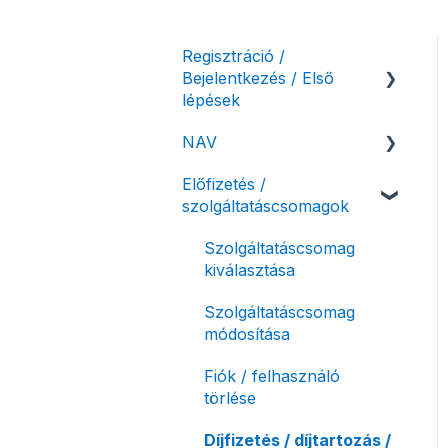
Regisztráció /
Bejelentkezés / Első
lépések
NAV
Felhasználó beállításai
Előfizetés /
Számlázási fiók kezdő
NAV online
szolgáltatáscsomagok
beállításai, első lépések
adatszolgáltatás
Adóhatósági ellenőrzés
Szolgáltatáscsomag
adatszolgáltatás
kiválasztása
NAV pénztárgép feladás
Szolgáltatáscsomag
(PTGSZLAH)
módosítása
Számlaverzum
Fiók / felhasználó
törlése
Díjfizetés / díjtartozás /