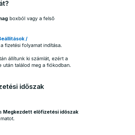
át?
mag
boxból vagy a felső
Beállítások /
 fizetési folyamat indítása.
án állítunk ki számlát, ezért a
e után találod meg a fiókodban.
zetési időszak
a
Megkezdett előfizetési időszak
amatot.