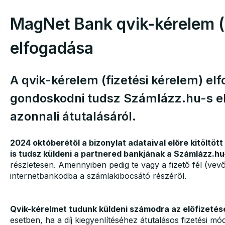
MagNet Bank qvik-kérelem (f
elfogadása
A qvik-kérelem (fizetési kérelem) el
gondoskodni tudsz Számlázz.hu-s el
azonnali átutalásáról.
2024 októberétől a bizonylat adataival előre kitöltött
is tudsz küldeni a partnered bankjának a Számlázz.hu
részletesen. Amennyiben pedig te vagy a fizető fél (vevő
internetbankodba a számlakibocsátó részéről.
Qvik-kérelmet tudunk küldeni számodra az előfizeté
esetben, ha a díj kiegyenlítéséhez átutalásos fizetési m