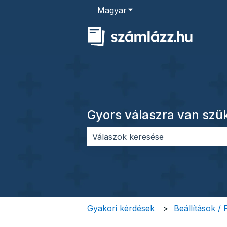
Magyar
Almenü megjelenítése for
Gyors válaszra van sz
Nincs javaslat, mert üres a keres
Gyakori kérdések
Beállítások /