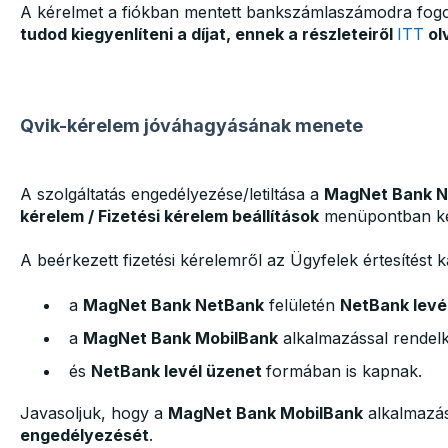
A kérelmet a fiókban mentett bankszámlaszámodra fog
tudod kiegyenlíteni a díjat, ennek a részleteiről
ITT
ol
Qvik-kérelem jóváhagyásának menete
A szolgáltatás engedélyezése/letiltása a
MagNet Bank N
kérelem / Fizetési kérelem beállítások
menüpontban ke
A beérkezett fizetési kérelemről az Ügyfelek értesítést
a
MagNet Bank NetBank
felületén
NetBank levé
a
MagNet Bank MobilBank
alkalmazással rendel
és
NetBank levél üzenet
formában is kapnak.
Javasoljuk, hogy a
MagNet Bank MobilBank
alkalmazá
engedélyezését
.