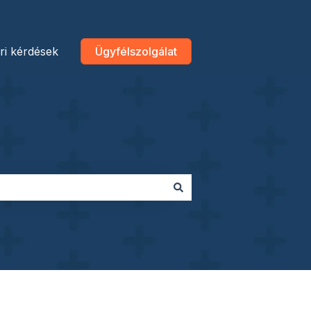
ri kérdések
Ügyfélszolgálat