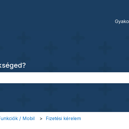
dításokhoz
Gyako
ükséged?
őmező.
 Funkciók / Mobil
Fizetési kérelem