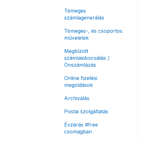
korlátozás
Tömeges
Fizetési módok
számlagenerálás
Tömeges-, és csoportos
műveletek
Megbízott
számlakibocsátás /
Önszámlázás
Online fizetési
megoldások
Archiválás
Postai szolgáltatás
Évzárás #free
csomagban