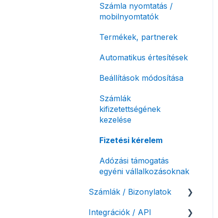
Számla nyomtatás /
mobilnyomtatók
Termékek, partnerek
Automatikus értesítések
Beállítások módosítása
Számlák
kifizetettségének
kezelése
Fizetési kérelem
Adózási támogatás
egyéni vállalkozásoknak
Számlák / Bizonylatok
Integrációk / API
Sztornó-, és helyesbítő