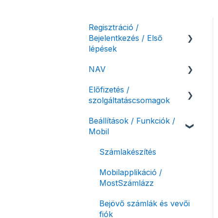
Regisztráció /
Bejelentkezés / Első
lépések
NAV
Felhasználó beállításai
Előfizetés /
Számlázási fiók kezdő
NAV online
szolgáltatáscsomagok
beállításai, első lépések
adatszolgáltatás
Beállítások / Funkciók /
Adóhatósági ellenőrzés
Szolgáltatáscsomag
Mobil
adatszolgáltatás
kiválasztása
NAV pénztárgép feladás
Szolgáltatáscsomag
Számlakészítés
(PTGSZLAH)
módosítása
Mobilapplikáció /
Számlaverzum
Fiók / felhasználó
MostSzámlázz
törlése
Bejövő számlák és vevői
Díjfizetés / díjtartozás /
fiók