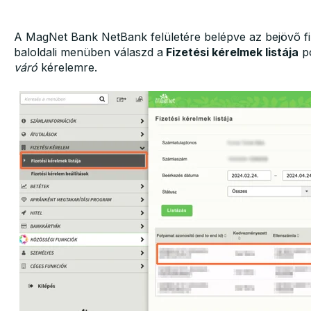
A MagNet Bank NetBank felületére belépve az bejövő fiz
baloldali menüben válaszd a
Fizetési kérelmek listája
po
váró
kérelemre.