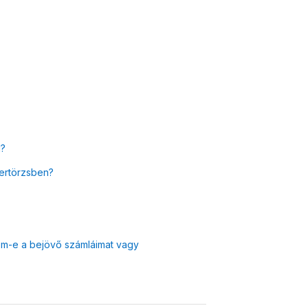
l?
nertörzsben?
atom-e a bejövő számláimat vagy