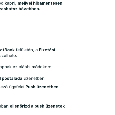
od kapni,
mellyel hibamentesen
vashatsz bővebben.
etBank
felületén, a
Fizetési
zelhető.
 kapnak az alábbi módokon:
l postaláda
üzenetben
kező ügyfelei
Push üzenetben
sban
ellenőrizd a push üzenetek