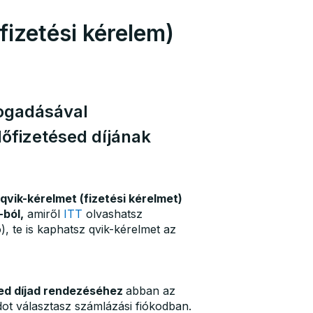
izetési kérelem)
fogadásával
őfizetésed díjának
 qvik-kérelmet (fizetési kérelmet)
-ból,
amiről
ITT
olvashatsz
), te is kaphatsz qvik-kérelmet az
sed díjad rendezéséhez
abban az
ódot választasz számlázási fiókodban.