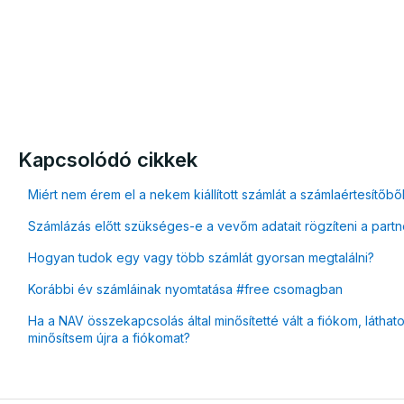
Kapcsolódó cikkek
Miért nem érem el a nekem kiállított számlát a számlaértesítőbő
Számlázás előtt szükséges-e a vevőm adatait rögzíteni a part
Hogyan tudok egy vagy több számlát gyorsan megtalálni?
Korábbi év számláinak nyomtatása #free csomagban
Ha a NAV összekapcsolás által minősítetté vált a fiókom, láth
minősítsem újra a fiókomat?